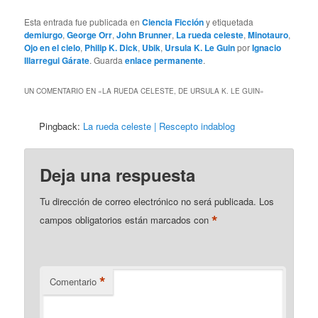
Esta entrada fue publicada en
Ciencia Ficción
y etiquetada
demiurgo
,
George Orr
,
John Brunner
,
La rueda celeste
,
Minotauro
,
Ojo en el cielo
,
Philip K. Dick
,
Ubik
,
Ursula K. Le Guin
por
Ignacio
Illarregui Gárate
. Guarda
enlace permanente
.
UN COMENTARIO EN «
LA RUEDA CELESTE, DE URSULA K. LE GUIN
»
Pingback:
La rueda celeste | Rescepto indablog
Deja una respuesta
Tu dirección de correo electrónico no será publicada.
Los
*
campos obligatorios están marcados con
*
Comentario