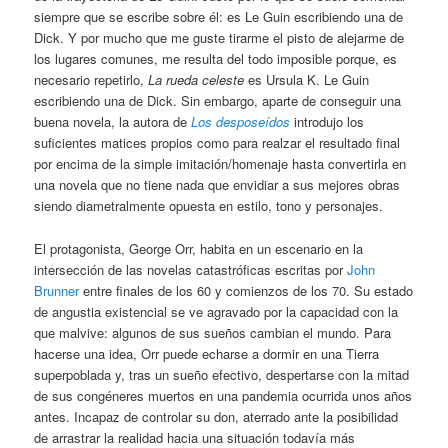
siempre que se escribe sobre él: es Le Guin escribiendo una de
Dick. Y por mucho que me guste tirarme el pisto de alejarme de
los lugares comunes, me resulta del todo imposible porque, es
necesario repetirlo,
La rueda celeste
es Ursula K. Le Guin
escribiendo una de Dick. Sin embargo, aparte de conseguir una
buena novela, la autora de
Los desposeídos
introdujo los
suficientes matices propios como para realzar el resultado final
por encima de la simple imitación/homenaje hasta convertirla en
una novela que no tiene nada que envidiar a sus mejores obras
siendo diametralmente opuesta en estilo, tono y personajes.
El protagonista, George Orr, habita en un escenario en la
intersección de las novelas catastróficas escritas por
John
Brunner
entre finales de los 60 y comienzos de los 70. Su estado
de angustia existencial se ve agravado por la capacidad con la
que malvive: algunos de sus sueños cambian el mundo. Para
hacerse una idea, Orr puede echarse a dormir en una Tierra
superpoblada y, tras un sueño efectivo, despertarse con la mitad
de sus congéneres muertos en una pandemia ocurrida unos años
antes. Incapaz de controlar su don, aterrado ante la posibilidad
de arrastrar la realidad hacia una situación todavía más