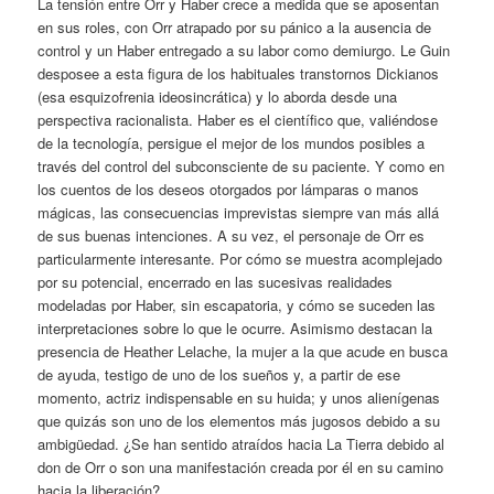
La tensión entre Orr y Haber crece a medida que se aposentan
en sus roles, con Orr atrapado por su pánico a la ausencia de
control y un Haber entregado a su labor como demiurgo. Le Guin
desposee a esta figura de los habituales transtornos Dickianos
(esa esquizofrenia ideosincrática) y lo aborda desde una
perspectiva racionalista. Haber es el científico que, valiéndose
de la tecnología, persigue el mejor de los mundos posibles a
través del control del subconsciente de su paciente. Y como en
los cuentos de los deseos otorgados por lámparas o manos
mágicas, las consecuencias imprevistas siempre van más allá
de sus buenas intenciones. A su vez, el personaje de Orr es
particularmente interesante. Por cómo se muestra acomplejado
por su potencial, encerrado en las sucesivas realidades
modeladas por Haber, sin escapatoria, y cómo se suceden las
interpretaciones sobre lo que le ocurre. Asimismo destacan la
presencia de Heather Lelache, la mujer a la que acude en busca
de ayuda, testigo de uno de los sueños y, a partir de ese
momento, actriz indispensable en su huida; y unos alienígenas
que quizás son uno de los elementos más jugosos debido a su
ambigüedad. ¿Se han sentido atraídos hacia La Tierra debido al
don de Orr o son una manifestación creada por él en su camino
hacia la liberación?