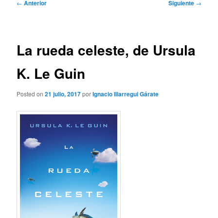
Navegación
←
Anterior
Siguiente
→
de
entradas
La rueda celeste, de Ursula
K. Le Guin
Posted on
21 julio, 2017
por
Ignacio Illarregui Gárate