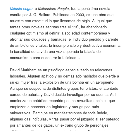
Milenio negro
, o
Millennium People
, fue la penúltima novela
escrita por J. G. Ballard. Publicada en 2003, es una obra que
muestra con exactitud lo que llevamos de siglo. Al igual que
tantas otras novelas escritas tras el 11S, ha abandonado
cualquier optimismo al definir la sociedad contemporánea y
afrontar sus ciudades y barriadas, el individuo perdido y carente
de ambiciones vitales, la incomprensible y destructiva economía,
la banalidad de la vida una vez superada la falacia del
consumismo para encontrar la felicidad…
David Markham es un psicólogo especializado en relaciones
laborales. Alguien apático y no demasiado hablador que pierde a
su ex mujer tras la explosión de una bomba en un aeropuerto.
Aunque se sospecha de distintos grupos terroristas, el atentado
carece de autoría y David decide investigar por su cuenta. Así
comienza un catártico recorrido por las revueltas sociales que
empiezan a aparecer en Inglaterra y sus grupos más
subversivos. Participa en manifestaciones de toda índole,
algunas casi ridículas, y tras pasar por el juzgado al ser pateado
por amantes de los gatos, un extraño grupo de personajes