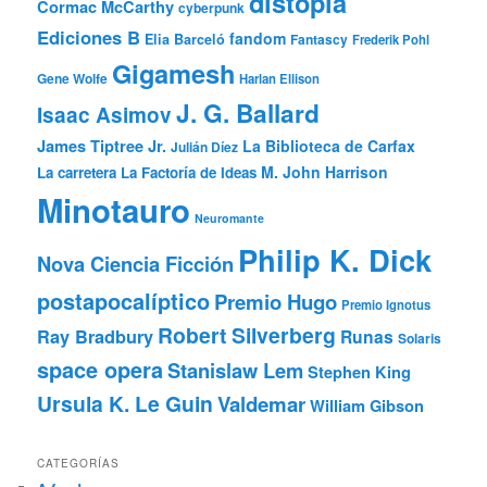
distopía
Cormac McCarthy
cyberpunk
Ediciones B
fandom
Elia Barceló
Fantascy
Frederik Pohl
Gigamesh
Gene Wolfe
Harlan Ellison
J. G. Ballard
Isaac Asimov
James Tiptree Jr.
La Biblioteca de Carfax
Julián Díez
M. John Harrison
La carretera
La Factoría de Ideas
Minotauro
Neuromante
Philip K. Dick
Nova Ciencia Ficción
postapocalíptico
Premio Hugo
Premio Ignotus
Robert Silverberg
Ray Bradbury
Runas
Solaris
space opera
Stanislaw Lem
Stephen King
Ursula K. Le Guin
Valdemar
William Gibson
CATEGORÍAS