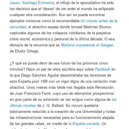
Jasso
,
Santiago Eximeno
), el influjo de lo apocalíptico ha sido
tan decisivo que el “deseo” de ver arder el mundo ha eclipsado
cualquier otra consideración. Aun así se puede encontrar
ejemplos incisivos como la recomendable
Un minuto antes de la
oscuridad
, el atractivo espejo donde Ismael Martínez Biurrun
capturaba algunos de los colapsos cotidianos de la perpetua
crisis social, económica y personal de la última década. O esa
distopía de la renuncia que es
Mañana cruzaremos el Ganges
,
de Ekaitz Ortega.
¿Y qué se puede decir de ese futuro de los próximos cinco
minutos? Hace un par de años escribía aquí sobre
Factbook
en
la que Diego Sánchez Aguilar desentrañaba las tensiones de
esta España post 15M con un vigor digno de una narración más
atractiva. Unos meses más tarde nos llegaba este
Revolución
,
de Juan Francisco Ferré, cuyo uso de elementos prospectivos
en gran parte de su extensión es tan exiguo como alguna de
las
últimas novelas
de J. G. Ballard. Su
novum
quedaría
básicamente reducido a la creación de una Universidad y todas
las infraestructuras necesarias para su funcionamiento alejada
de las grandes urbes, en medio de
la España vaciada
. Un