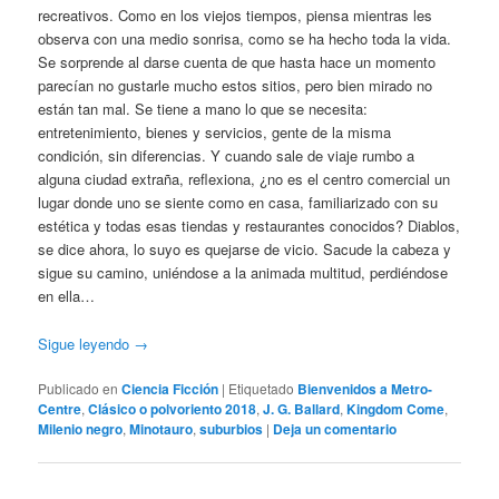
recreativos. Como en los viejos tiempos, piensa mientras les
observa con una medio sonrisa, como se ha hecho toda la vida.
Se sorprende al darse cuenta de que hasta hace un momento
parecían no gustarle mucho estos sitios, pero bien mirado no
están tan mal. Se tiene a mano lo que se necesita:
entretenimiento, bienes y servicios, gente de la misma
condición, sin diferencias. Y cuando sale de viaje rumbo a
alguna ciudad extraña, reflexiona, ¿no es el centro comercial un
lugar donde uno se siente como en casa, familiarizado con su
estética y todas esas tiendas y restaurantes conocidos? Diablos,
se dice ahora, lo suyo es quejarse de vicio. Sacude la cabeza y
sigue su camino, uniéndose a la animada multitud, perdiéndose
en ella…
Sigue leyendo
→
Publicado en
Ciencia Ficción
|
Etiquetado
Bienvenidos a Metro-
Centre
,
Clásico o polvoriento 2018
,
J. G. Ballard
,
Kingdom Come
,
Milenio negro
,
Minotauro
,
suburbios
|
Deja un comentario