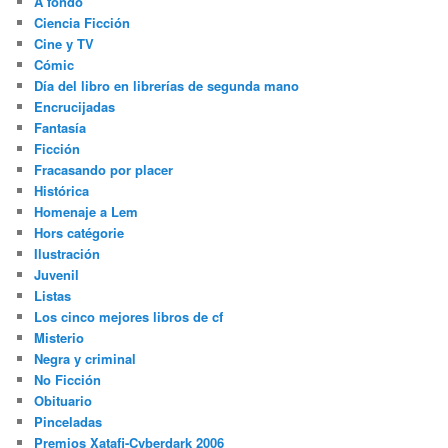
A fondo
Ciencia Ficción
Cine y TV
Cómic
Día del libro en librerías de segunda mano
Encrucijadas
Fantasía
Ficción
Fracasando por placer
Histórica
Homenaje a Lem
Hors catégorie
Ilustración
Juvenil
Listas
Los cinco mejores libros de cf
Misterio
Negra y criminal
No Ficción
Obituario
Pinceladas
Premios Xatafi-Cyberdark 2006