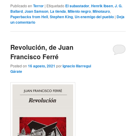
Publicado en
Terror
|
Etiquetado
El subastador
,
Henrik Ibsen
,
J. G.
Ballard
,
Joan Samson
,
La tienda
,
Milenio negro
,
Minotauro
,
Paperbacks from Hell
,
Stephen King
,
Un enemigo del pueblo
|
Deja
un comentario
Revolución, de Juan
Francisco Ferré
Posted on
16 agosto, 2021
por
Ignacio Illarregui
Gárate