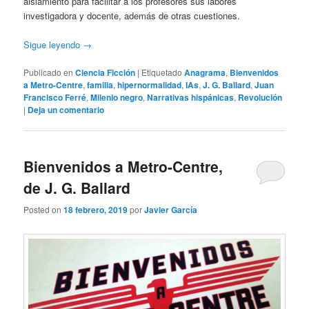
aislamiento para facilitar a los profesores sus labores
investigadora y docente, además de otras cuestiones.
Sigue leyendo
→
Publicado en
Ciencia Ficción
|
Etiquetado
Anagrama
,
Bienvenidos
a Metro-Centre
,
familia
,
hipernormalidad
,
IAs
,
J. G. Ballard
,
Juan
Francisco Ferré
,
Milenio negro
,
Narrativas hispánicas
,
Revolución
|
Deja un comentario
Bienvenidos a Metro-Centre,
de J. G. Ballard
Posted on
18 febrero, 2019
por
Javier García