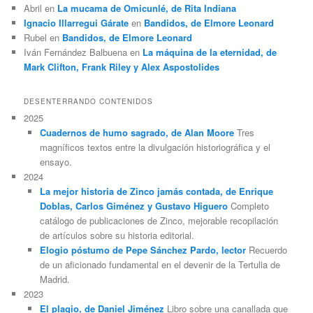
Abril
en
La mucama de Omicunlé, de Rita Indiana
Ignacio Illarregui Gárate
en
Bandidos, de Elmore Leonard
Rubel
en
Bandidos, de Elmore Leonard
Iván Fernández Balbuena
en
La máquina de la eternidad, de
Mark Clifton, Frank Riley y Alex Aspostolides
DESENTERRANDO CONTENIDOS
2025
Cuadernos de humo sagrado, de Alan Moore
Tres
magníficos textos entre la divulgación historiográfica y el
ensayo.
2024
La mejor historia de Zinco jamás contada, de Enrique
Doblas, Carlos Giménez y Gustavo Higuero
Completo
catálogo de publicaciones de Zinco, mejorable recopilación
de artículos sobre su historia editorial.
Elogio póstumo de Pepe Sánchez Pardo, lector
Recuerdo
de un aficionado fundamental en el devenir de la Tertulia de
Madrid.
2023
El plagio, de Daniel Jiménez
Libro sobre una canallada que