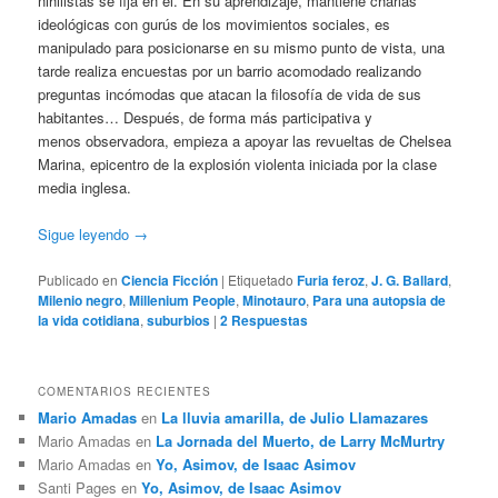
nihilistas se fija en él. En su aprendizaje, mantiene charlas
ideológicas con gurús de los movimientos sociales, es
manipulado para posicionarse en su mismo punto de vista, una
tarde realiza encuestas por un barrio acomodado realizando
preguntas incómodas que atacan la filosofía de vida de sus
habitantes… Después, de forma más participativa y
menos observadora, empieza a apoyar las revueltas de Chelsea
Marina, epicentro de la explosión violenta iniciada por la clase
media inglesa.
Sigue leyendo
→
Publicado en
Ciencia Ficción
|
Etiquetado
Furia feroz
,
J. G. Ballard
,
Milenio negro
,
Millenium People
,
Minotauro
,
Para una autopsia de
la vida cotidiana
,
suburbios
|
2
Respuestas
COMENTARIOS RECIENTES
Mario Amadas
en
La lluvia amarilla, de Julio Llamazares
Mario Amadas
en
La Jornada del Muerto, de Larry McMurtry
Mario Amadas
en
Yo, Asimov, de Isaac Asimov
Santi Pages
en
Yo, Asimov, de Isaac Asimov