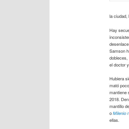
la ciudad,
Hay secu
inconsiste
desenlace 
Samson ha
dobleces, 
el doctor 
Hubiera si
mató poco 
mantiene s
2018. Denl
mantillo d
o
Milenio 
ellas.