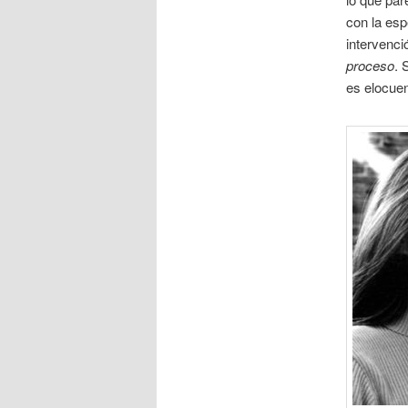
con la esp
intervenc
proceso
. 
es elocuen