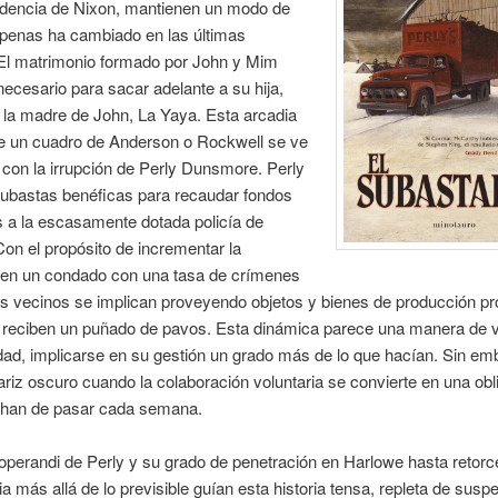
sidencia de Nixon, mantienen un modo de
apenas ha cambiado en las últimas
El matrimonio formado por John y Mim
necesario para sacar adelante a su hija,
 a la madre de John, La Yaya. Esta arcadia
de un cuadro de Anderson o Rockwell se ve
 con la irrupción de Perly Dunsmore. Perly
subastas benéficas para recaudar fondos
 a la escasamente dotada policía de
on el propósito de incrementar la
 en un condado con una tasa de crímenes
s vecinos se implican proveyendo objetos y bienes de producción pr
s reciben un puñado de pavos. Esta dinámica parece una manera de v
ad, implicarse en su gestión un grado más de lo que hacían. Sin em
riz oscuro cuando la colaboración voluntaria se convierte en una obl
e han de pasar cada semana.
perandi de Perly y su grado de penetración en Harlowe hasta retorce
a más allá de lo previsible guían esta historia tensa, repleta de susp