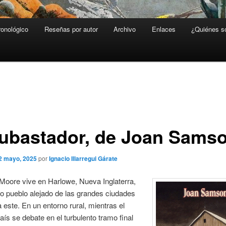
ronológico
Reseñas por autor
Archivo
Enlaces
¿Quiénes 
subastador, de Joan Sams
2 mayo, 2025
por
Ignacio Illarregui Gárate
 Moore vive en Harlowe, Nueva Inglaterra,
o pueblo alejado de las grandes ciudades
a este. En un entorno rural, mientras el
país se debate en el turbulento tramo final