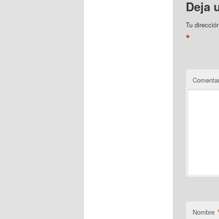
Deja 
Tu direcció
*
Comentar
Nombre