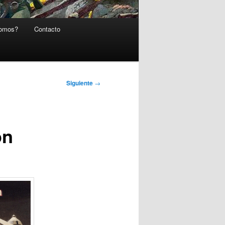
somos?
Contacto
Siguiente
→
on