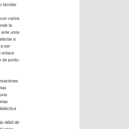
 familiar
con varios
onde la
 ante unos
fectar a
 a ser
o enlace
 de punto.
ersaciones
etas
 una
stas
ialéctica
ás débil de
ó atrás