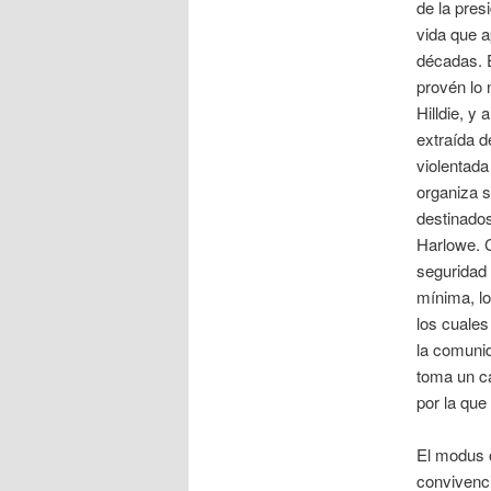
de la pre
vida que 
décadas. 
provén lo 
Hilldie, y
extraída 
violentada
organiza 
destinados
Harlowe. C
seguridad
mínima, lo
los cuale
la comunid
toma un ca
por la qu
El modus o
convivenci