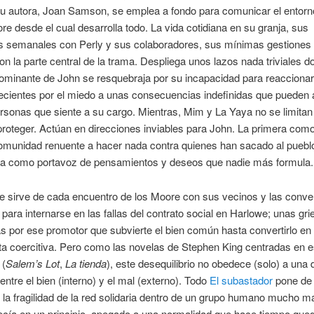
u autora, Joan Samson, se emplea a fondo para comunicar el entorno
re desde el cual desarrolla todo. La vida cotidiana en su granja, sus
s semanales con Perly y sus colaboradores, sus mínimas gestiones 
on la parte central de la trama. Despliega unos lazos nada triviales d
ominante de John se resquebraja por su incapacidad para reaccionar
cientes por el miedo a unas consecuencias indefinidas que pueden a
ersonas que siente a su cargo. Mientras, Mim y La Yaya no se limitan
proteger. Actúan en direcciones inviables para John. La primera com
omunidad renuente a hacer nada contra quienes han sacado al pueblo
a como portavoz de pensamientos y deseos que nadie más formula.
 sirve de cada encuentro de los Moore con sus vecinos y las conv
s para internarse en las fallas del contrato social en Harlowe; unas gri
 por ese promotor que subvierte el bien común hasta convertirlo en
a coercitiva. Pero como las novelas de Stephen King centradas en e
 (
Salem’s Lot
,
La tienda
), este desequilibrio no obedece (solo) a una d
ntre el bien (interno) y el mal (externo). Todo
El subastador
pone de
 la fragilidad de la red solidaria dentro de un grupo humano mucho m
ecía en un principio, apegado a una normalidad que hace tiempo qued