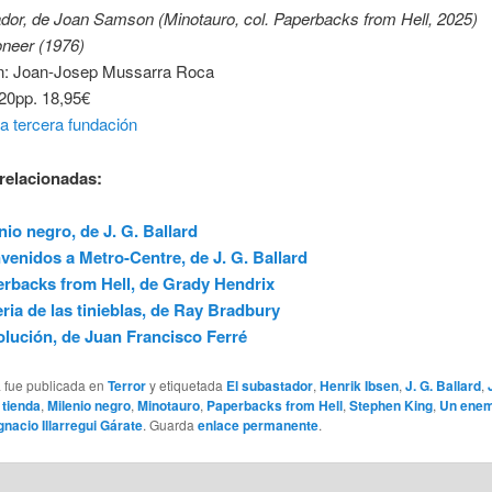
dor, de Joan Samson (Minotauro, col. Paperbacks from Hell, 2025)
oneer (1976)
n: Joan-Josep Mussarra Roca
320pp. 18,95€
a tercera fundación
relacionadas:
nio negro, de J. G. Ballard
venidos a Metro-Centre, de J. G. Ballard
rbacks from Hell, de Grady Hendrix
eria de las tinieblas, de Ray Bradbury
lución, de Juan Francisco Ferré
a fue publicada en
Terror
y etiquetada
El subastador
,
Henrik Ibsen
,
J. G. Ballard
,
 tienda
,
Milenio negro
,
Minotauro
,
Paperbacks from Hell
,
Stephen King
,
Un enem
gnacio Illarregui Gárate
. Guarda
enlace permanente
.