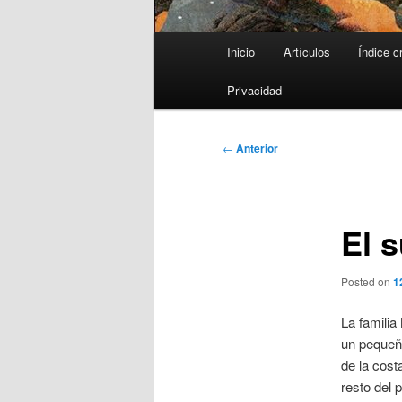
Menú
Inicio
Artículos
Índice c
principal
Privacidad
Navegación
←
Anterior
de
entradas
El 
Posted on
1
La familia
un pequeñ
de la cost
resto del 