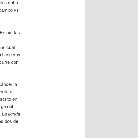
tes sobre
 campo vs
En ciertas
 el cual
 tiene sus
curre con
cáncer la
ritura,
scrito en
rge del
,
La tienda
nos dos de