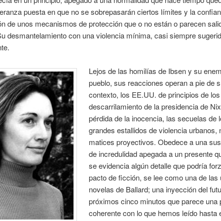
eranza puesta en que no se sobrepasarán ciertos límites y la confian
ión de unos mecanismos de protección que o no están o parecen sal
Su desmantelamiento con una violencia mínima, casi siempre sugerida
te.
Lejos de las homilías de Ibsen y su enem
pueblo, sus reacciones operan a pie de s
contexto, los EE.UU. de principios de los 
descarrilamiento de la presidencia de Nix
pérdida de la inocencia, las secuelas de 
grandes estallidos de violencia urbanos, 
matices proyectivos. Obedece a una su
de incredulidad apegada a un presente q
se evidencia algún detalle que podría for
pacto de ficción, se lee como una de las 
novelas de Ballard; una inyección del futu
próximos cinco minutos que parece una 
coherente con lo que hemos leído hasta 