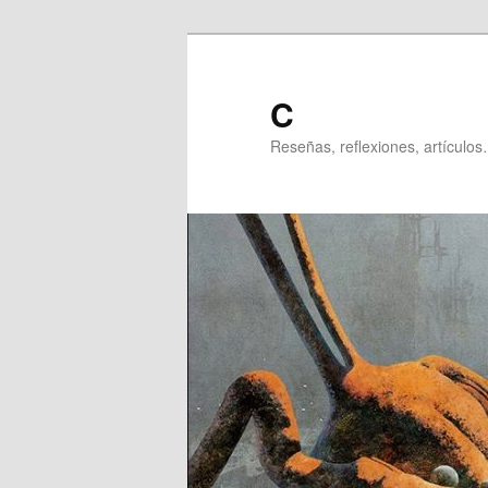
Ir
al
contenido
C
principal
Reseñas, reflexiones, artículos