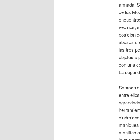
armada. S
de los Moo
encuentro
vecinos, s
posición d
abusos cre
las tres p
objetos a 
con una c
La segund
Samson se
entre ello
agrandadas
herramient
dinámicas
maniquea e
manifiesto
lo que par