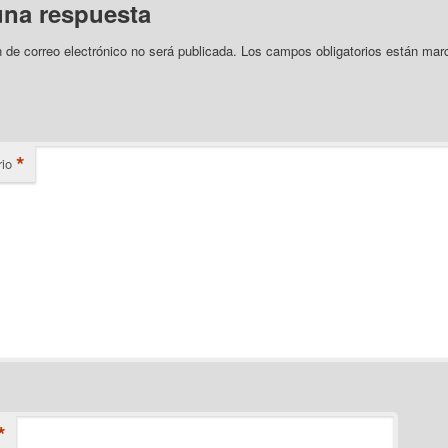
una respuesta
n de correo electrónico no será publicada.
Los campos obligatorios están mar
*
io
*