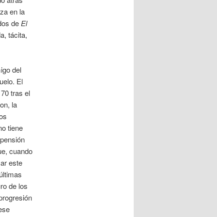
za en la
idos de
El
, tácita,
igo del
uelo. El
70 tras el
on, la
los
no tiene
spensión
ue, cuando
zar este
últimas
ro de los
progresión
ese