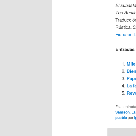
El subasta
The Aucti
Traducció
Rústica. 
Ficha en L
Entradas 
Mile
Bien
Pape
La f
Revo
Esta entrad
Samson
,
La
pueblo
por
I