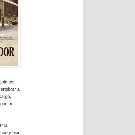
opia por
ertebrar a
bargo,
igación
r la
ense y bien