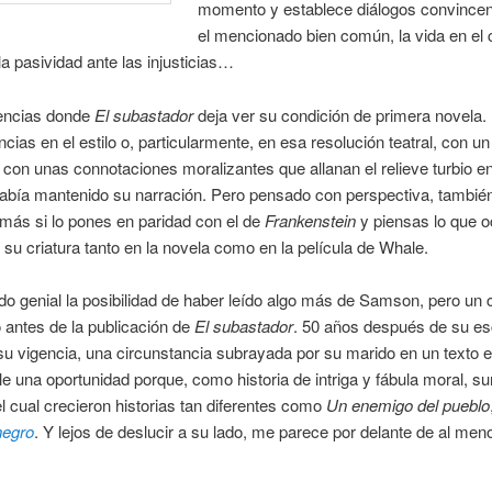
momento y establece diálogos convincen
el mencionado bien común, la vida en el
 la pasividad ante las injusticias…
encias donde
El subastador
deja ver su condición de primera novela. 
ncias en el estilo o, particularmente, en esa resolución teatral, con un
con unas connotaciones moralizantes que allanan el relieve turbio en
bía mantenido su narración. Pero pensado con perspectiva, también
más si lo pones en paridad con el de
Frankenstein
y piensas lo que o
y su criatura tanto en la novela como en la película de Whale.
do genial la posibilidad de haber leído algo más de Samson, pero un 
antes de la publicación de
El subastador
. 50 años después de su esc
u vigencia, una circunstancia subrayada por su marido en un texto e
e una oportunidad porque, como historia de intriga y fábula moral, su
el cual crecieron historias tan diferentes como
Un enemigo del pueblo
negro
. Y lejos de deslucir a su lado, me parece por delante de al me