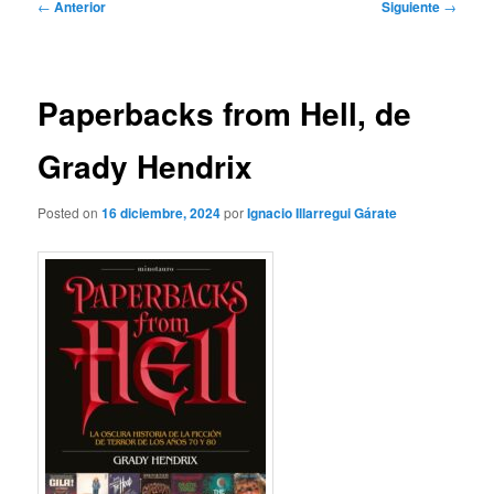
Navegación
←
Anterior
Siguiente
→
de
entradas
Paperbacks from Hell, de
Grady Hendrix
Posted on
16 diciembre, 2024
por
Ignacio Illarregui Gárate