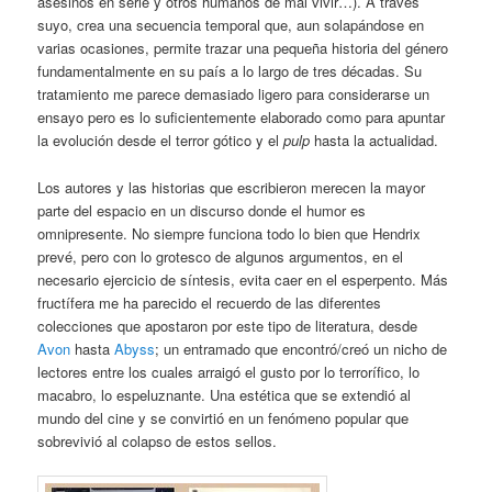
asesinos en serie y otros humanos de mal vivir…). A través
suyo, crea una secuencia temporal que, aun solapándose en
varias ocasiones, permite trazar una pequeña historia del género
fundamentalmente en su país a lo largo de tres décadas. Su
tratamiento me parece demasiado ligero para considerarse un
ensayo pero es lo suficientemente elaborado como para apuntar
la evolución desde el terror gótico y el
pulp
hasta la actualidad.
Los autores y las historias que escribieron merecen la mayor
parte del espacio en un discurso donde el humor es
omnipresente. No siempre funciona todo lo bien que Hendrix
prevé, pero con lo grotesco de algunos argumentos, en el
necesario ejercicio de síntesis, evita caer en el esperpento. Más
fructífera me ha parecido el recuerdo de las diferentes
colecciones que apostaron por este tipo de literatura, desde
Avon
hasta
Abyss
; un entramado que encontró/creó un nicho de
lectores entre los cuales arraigó el gusto por lo terrorífico, lo
macabro, lo espeluznante. Una estética que se extendió al
mundo del cine y se convirtió en un fenómeno popular que
sobrevivió al colapso de estos sellos.