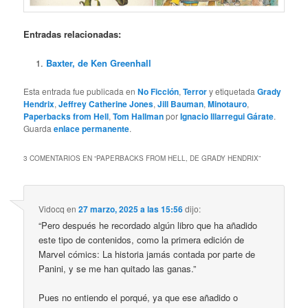
Entradas relacionadas:
Baxter, de Ken Greenhall
Esta entrada fue publicada en
No Ficción
,
Terror
y etiquetada
Grady
Hendrix
,
Jeffrey Catherine Jones
,
Jill Bauman
,
Minotauro
,
Paperbacks from Hell
,
Tom Hallman
por
Ignacio Illarregui Gárate
.
Guarda
enlace permanente
.
3 COMENTARIOS EN “
PAPERBACKS FROM HELL, DE GRADY HENDRIX
”
Vidocq
en
27 marzo, 2025 a las 15:56
dijo:
“Pero después he recordado algún libro que ha añadido
este tipo de contenidos, como la primera edición de
Marvel cómics: La historia jamás contada por parte de
Panini, y se me han quitado las ganas.”
Pues no entiendo el porqué, ya que ese añadido o