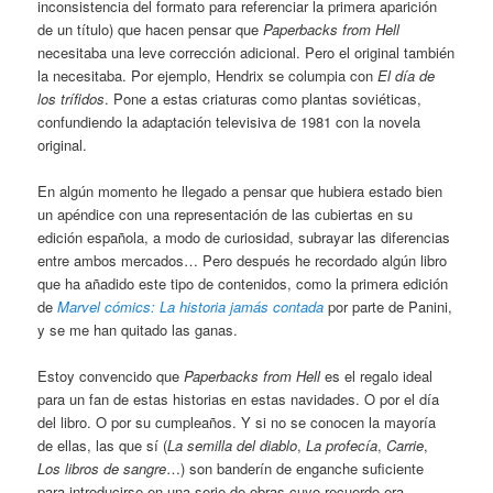
inconsistencia del formato para referenciar la primera aparición
de un título) que hacen pensar que
Paperbacks from Hell
necesitaba una leve corrección adicional. Pero el original también
la necesitaba. Por ejemplo, Hendrix se columpia con
El día de
los trífidos
. Pone a estas criaturas como plantas soviéticas,
confundiendo la adaptación televisiva de 1981 con la novela
original.
En algún momento he llegado a pensar que hubiera estado bien
un apéndice con una representación de las cubiertas en su
edición española, a modo de curiosidad, subrayar las diferencias
entre ambos mercados… Pero después he recordado algún libro
que ha añadido este tipo de contenidos, como la primera edición
de
Marvel cómics: La historia jamás contada
por parte de Panini,
y se me han quitado las ganas.
Estoy convencido que
Paperbacks from Hell
es el regalo ideal
para un fan de estas historias en estas navidades. O por el día
del libro. O por su cumpleaños. Y si no se conocen la mayoría
de ellas, las que sí (
La semilla del diablo
,
La profecía
,
Carrie
,
Los libros de sangre
…) son banderín de enganche suficiente
para introducirse en una serie de obras cuyo recuerdo era