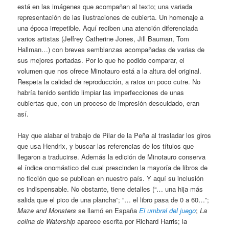
está en las imágenes que acompañan al texto; una variada
representación de las ilustraciones de cubierta. Un homenaje a
una época irrepetible. Aquí reciben una atención diferenciada
varios artistas (Jeffrey Catherine Jones, Jill Bauman, Tom
Hallman…) con breves semblanzas acompañadas de varias de
sus mejores portadas. Por lo que he podido comparar, el
volumen que nos ofrece Minotauro está a la altura del original.
Respeta la calidad de reproducción, a ratos un poco cutre. No
habría tenido sentido limpiar las imperfecciones de unas
cubiertas que, con un proceso de impresión descuidado, eran
así.
Hay que alabar el trabajo de Pilar de la Peña al trasladar los giros
que usa Hendrix, y buscar las referencias de los títulos que
llegaron a traducirse. Además la edición de Minotauro conserva
el índice onomástico del cual prescinden la mayoría de libros de
no ficción que se publican en nuestro país. Y aquí su inclusión
es indispensable. No obstante, tiene detalles (“… una hija más
salida que el pico de una plancha”; “… el libro pasa de 0 a 60…”;
Maze and Monsters
se llamó en España
El umbral del juego
;
La
colina de Watership
aparece escrita por Richard Harris; la