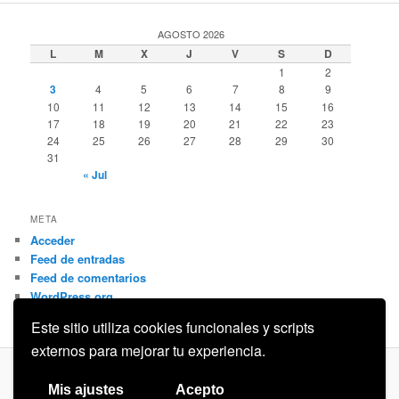
AGOSTO 2026
L
M
X
J
V
S
D
1
2
3
4
5
6
7
8
9
10
11
12
13
14
15
16
17
18
19
20
21
22
23
24
25
26
27
28
29
30
31
« Jul
META
Acceder
Feed de entradas
Feed de comentarios
WordPress.org
Este sitio utiliza cookies funcionales y scripts
externos para mejorar tu experiencia.
Privacidad
Funciona gracias a WordPress
Mis ajustes
Acepto