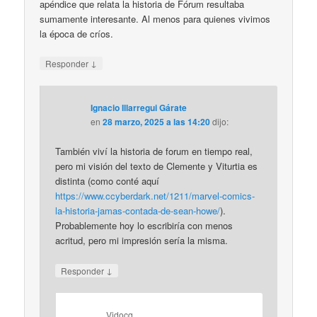
apéndice que relata la historia de Fórum resultaba
sumamente interesante. Al menos para quienes vivimos
la época de críos.
↓
Responder
Ignacio Illarregui Gárate
en
28 marzo, 2025 a las 14:20
dijo:
También viví la historia de forum en tiempo real,
pero mi visión del texto de Clemente y Viturtia es
distinta (como conté aquí
https://www.ccyberdark.net/1211/marvel-comics-
la-historia-jamas-contada-de-sean-howe/
).
Probablemente hoy lo escribiría con menos
acritud, pero mi impresión sería la misma.
↓
Responder
Vidocq