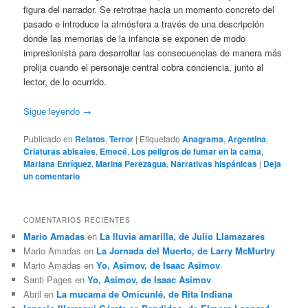
figura del narrador. Se retrotrae hacia un momento concreto del
pasado e introduce la atmósfera a través de una descripción
donde las memorias de la infancia se exponen de modo
impresionista para desarrollar las consecuencias de manera más
prolija cuando el personaje central cobra conciencia, junto al
lector, de lo ocurrido.
Sigue leyendo
→
Publicado en
Relatos
,
Terror
|
Etiquetado
Anagrama
,
Argentina
,
Criaturas abisales
,
Emecé
,
Los peligros de fumar en la cama
,
Mariana Enríquez
,
Marina Perezagua
,
Narrativas hispánicas
|
Deja
un comentario
COMENTARIOS RECIENTES
Mario Amadas
en
La lluvia amarilla, de Julio Llamazares
Mario Amadas
en
La Jornada del Muerto, de Larry McMurtry
Mario Amadas
en
Yo, Asimov, de Isaac Asimov
Santi Pages
en
Yo, Asimov, de Isaac Asimov
Abril
en
La mucama de Omicunlé, de Rita Indiana