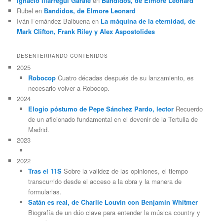
Ignacio Illarregui Gárate
en
Bandidos, de Elmore Leonard
Rubel
en
Bandidos, de Elmore Leonard
Iván Fernández Balbuena
en
La máquina de la eternidad, de
Mark Clifton, Frank Riley y Alex Aspostolides
DESENTERRANDO CONTENIDOS
2025
Robocop
Cuatro décadas después de su lanzamiento, es
necesario volver a Robocop.
2024
Elogio póstumo de Pepe Sánchez Pardo, lector
Recuerdo
de un aficionado fundamental en el devenir de la Tertulia de
Madrid.
2023
2022
Tras el 11S
Sobre la validez de las opiniones, el tiempo
transcurrido desde el acceso a la obra y la manera de
formularlas.
Satán es real, de Charlie Louvin con Benjamin Whitmer
Biografía de un dúo clave para entender la música country y