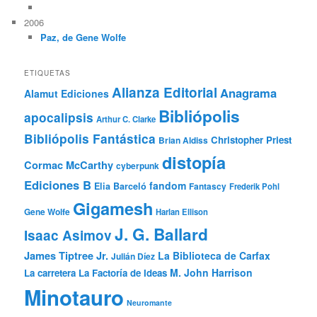
2006
Paz, de Gene Wolfe
ETIQUETAS
Alianza Editorial
Anagrama
Alamut Ediciones
Bibliópolis
apocalipsis
Arthur C. Clarke
Bibliópolis Fantástica
Christopher Priest
Brian Aldiss
distopía
Cormac McCarthy
cyberpunk
Ediciones B
fandom
Elia Barceló
Fantascy
Frederik Pohl
Gigamesh
Gene Wolfe
Harlan Ellison
J. G. Ballard
Isaac Asimov
James Tiptree Jr.
La Biblioteca de Carfax
Julián Díez
M. John Harrison
La carretera
La Factoría de Ideas
Minotauro
Neuromante