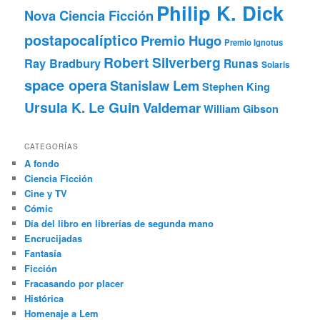
Philip K. Dick
Nova Ciencia Ficción
postapocalíptico
Premio Hugo
Premio Ignotus
Robert Silverberg
Ray Bradbury
Runas
Solaris
space opera
Stanislaw Lem
Stephen King
Ursula K. Le Guin
Valdemar
William Gibson
CATEGORÍAS
A fondo
Ciencia Ficción
Cine y TV
Cómic
Día del libro en librerías de segunda mano
Encrucijadas
Fantasía
Ficción
Fracasando por placer
Histórica
Homenaje a Lem