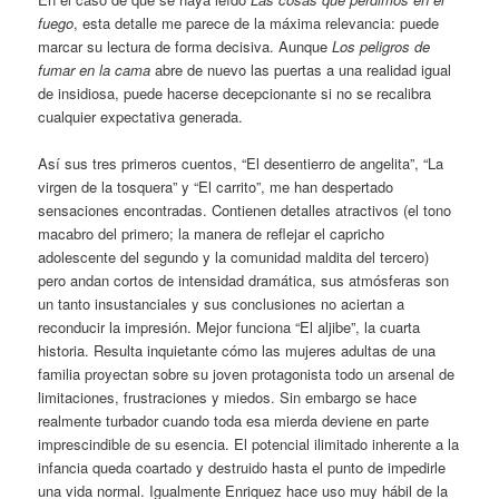
fuego
, esta detalle me parece de la máxima relevancia: puede
marcar su lectura de forma decisiva. Aunque
Los peligros de
fumar en la cama
abre de nuevo las puertas a una realidad igual
de insidiosa, puede hacerse decepcionante si no se recalibra
cualquier expectativa generada.
Así sus tres primeros cuentos, “El desentierro de angelita”, “La
virgen de la tosquera” y “El carrito”, me han despertado
sensaciones encontradas. Contienen detalles atractivos (el tono
macabro del primero; la manera de reflejar el capricho
adolescente del segundo y la comunidad maldita del tercero)
pero andan cortos de intensidad dramática, sus atmósferas son
un tanto insustanciales y sus conclusiones no aciertan a
reconducir la impresión. Mejor funciona “El aljibe”, la cuarta
historia. Resulta inquietante cómo las mujeres adultas de una
familia proyectan sobre su joven protagonista todo un arsenal de
limitaciones, frustraciones y miedos. Sin embargo se hace
realmente turbador cuando toda esa mierda deviene en parte
imprescindible de su esencia. El potencial ilimitado inherente a la
infancia queda coartado y destruido hasta el punto de impedirle
una vida normal. Igualmente Enriquez hace uso muy hábil de la