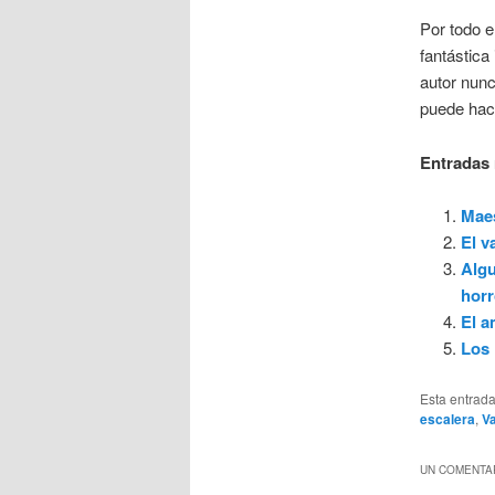
Por todo e
fantástica
autor nunc
puede hac
Entradas 
Maes
El v
Algu
horr
El a
Los 
Esta entrad
escalera
,
V
UN COMENTAR