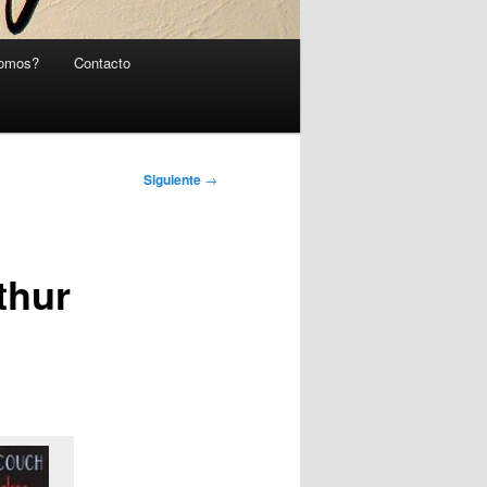
somos?
Contacto
Siguiente
→
thur