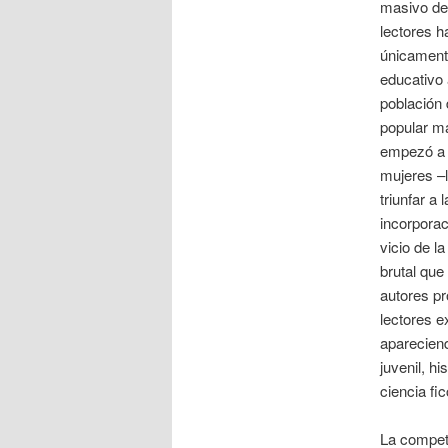
masivo de 
lectores h
únicament
educativo 
población 
popular ma
empezó a c
mujeres –
triunfar a 
incorporac
vicio de l
brutal que
autores pr
lectores e
apareciend
juvenil, h
ciencia fic
La compet