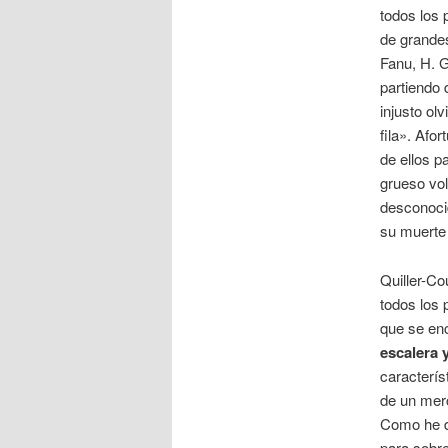
todos los 
de grande
Fanu, H. G
partiendo 
injusto ol
fila». Afo
de ellos p
grueso vol
desconocid
su muerte
Quiller-Co
todos los 
que se enc
escalera 
caracterís
de un merc
Como he di
para sobre