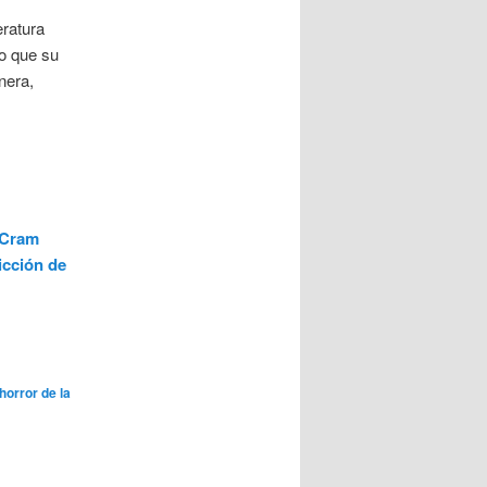
eratura
do que su
nera,
s Cram
icción de
 horror de la