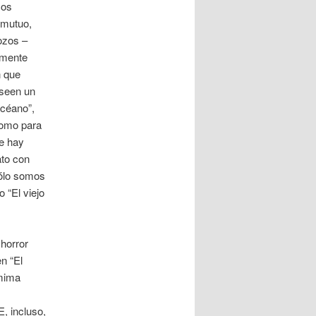
cos
 mutuo,
ozos –
almente
n que
oseen un
Océano”,
como para
te hay
ato con
sólo somos
 “El viejo
horror
n “El
omima
E, incluso,