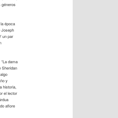
os géneros
 la época
e Joseph
Y un par
n
”, “La dama
e Sheridan
 algo
año y
 historia,
r el lector
árdua
do aflore