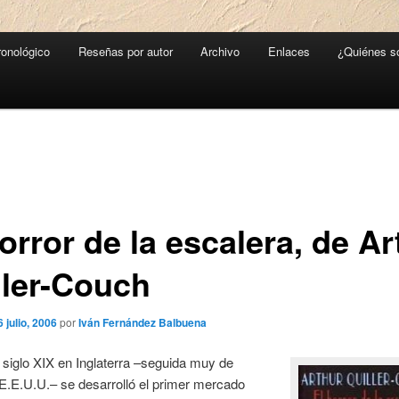
ronológico
Reseñas por autor
Archivo
Enlaces
¿Quiénes 
orror de la escalera, de Ar
ller-Couch
6 julio, 2006
por
Iván Fernández Balbuena
 siglo XIX en Inglaterra –seguida muy de
E.E.U.U.– se desarrolló el primer mercado