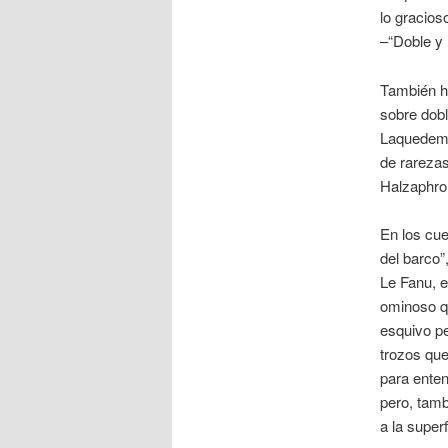
lo gracios
–“Doble y 
También ha
sobre dobl
Laquedem”
de rarezas
Halzaphron
En los cue
del barco”
Le Fanu, e
ominoso qu
esquivo pe
trozos que
para enten
pero, tamb
a la super