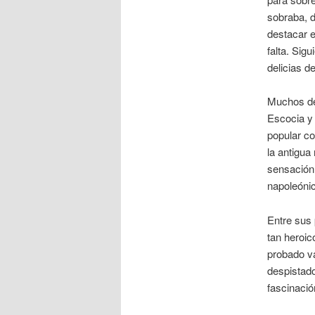
sobraba, d
destacar 
falta. Sig
delicias d
Muchos de
Escocia y 
popular co
la antigua
sensación,
napoleónic
Entre sus 
tan heroic
probado va
despistado
fascinació