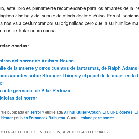
llo, este libro es plenamente recomendable para los amantes de la lit
 inglesa clásica y del cuento de miedo decimonónico. Eso sí, sabien
a nos va a deslumbrar por su originalidad pero que, a su humilde ma
ernos disfrutar como nunca.
relacionadas:
tros del horror de Arkham House
alle de la muerte y otros cuentos de fantasmas, de Ralph Adam
nos apuntes sobre Stranger Things y el papel de la mujer en la f
or
mante germano, de Pilar Pedraza
idiotas del horror
a fue publicada en
Terror
y etiquetada
Arthur Quiller-Couch
,
El Club Diógenes
,
El
aldemar
por
Iván Fernández Balbuena
. Guarda
enlace permanente
.
IO EN «
EL HORROR DE LA ESCALERA, DE ARTHUR QUILLER-COUCH
»