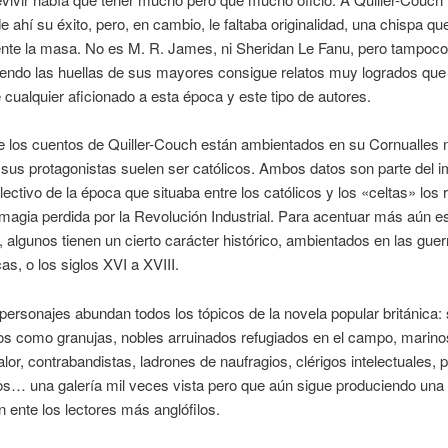
e ahí su éxito, pero, en cambio, le faltaba originalidad, una chispa que
ente la masa. No es M. R. James, ni Sheridan Le Fanu, pero tampoco
uiendo las huellas de sus mayores consigue relatos muy logrados que
e cualquier aficionado a esta época y este tipo de autores.
 los cuentos de Quiller-Couch están ambientados en su Cornualles n
sus protagonistas suelen ser católicos. Ambos datos son parte del i
lectivo de la época que situaba entre los católicos y los «celtas» los 
 magia perdida por la Revolución Industrial. Para acentuar más aún e
 algunos tienen un cierto carácter histórico, ambientados en las guer
as, o los siglos XVI a XVIII.
personajes abundan todos los tópicos de la novela popular británica:
os como granujas, nobles arruinados refugiados en el campo, marino
lor, contrabandistas, ladrones de naufragios, clérigos intelectuales, 
s… una galería mil veces vista pero que aún sigue produciendo una
n ente los lectores más anglófilos.