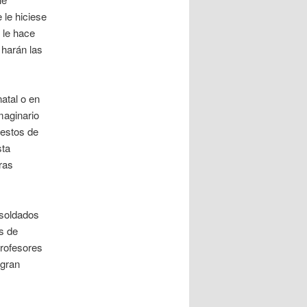
 le hiciese
 le hace
 harán las
atal o en
maginario
restos de
sta
ras
 soldados
s de
profesores
 gran