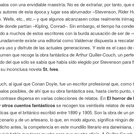
palos con una envidiable maestría. No es de extrañar, por tanto, que
s autores de esta época y lugar sea abrumador –Stevenson, Rider H
. Wells, etc., etc.– y que algunos alcanzasen cotas realmente inima
de donde partían –Kipling, Conrad–. Sin embargo, el tiempo ha cond
vido a muchos de estos escritores con la burda acusación de ser de
rtunadamente existe una editorial como Valdemar dispuesta a rescata
ara uso y disfrute de las actuales generaciones. Y este es el caso de
umen que recoge la obra fantástica de Arthur Quiller-Couch, un perfe
o del que sólo se sabía que había sido elegido por Stevenson para fi
 su inconclusa novela
St. Ives
.
uch, al igual que Conan Doyle, fue un escritor profesional que, como t
palos posibles, de ahí que su obra fantástica sea, hasta cierto punto,
ontrase dispersa en varias colecciones de relatos. En
El horror de 
y otros cuentos fantásticos
se recogen los veintiséis relatos de est
ticas que el británico escribió entre 1890 y 1905. Son la obra de un pr
enario y de un artesano, lo que, en modo alguno, significa ningún de
cho antes, la competencia en este mundillo literario era darwiniana,
vivir había que tener mucho pero que mucho oficio. A Quiller-Couch 