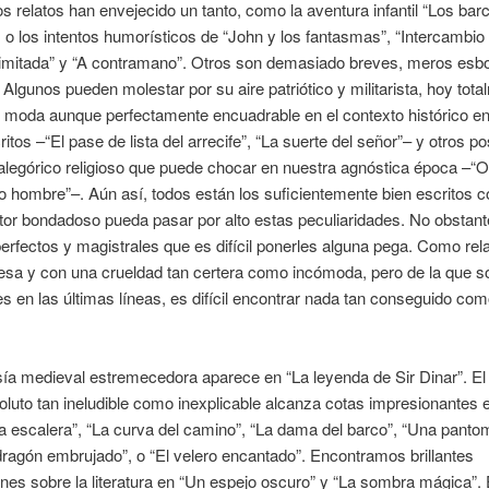
 relatos han envejecido un tanto, como la aventura infantil “Los bar
, o los intentos humorísticos de “John y los fantasmas”, “Intercambio
limitada” y “A contramano”. Otros son demasiado breves, meros esb
 Algunos pueden molestar por su aire patriótico y militarista, hoy tot
 moda aunque perfectamente encuadrable en el contexto histórico e
ritos –“El pase de lista del arrecife”, “La suerte del señor”– y otros p
alegórico religioso que puede chocar en nuestra agnóstica época –“
o hombre”–. Aún así, todos están los suficientemente bien escritos 
tor bondadoso pueda pasar por alto estas peculiaridades. No obstan
perfectos y magistrales que es difícil ponerles alguna pega. Como rel
resa y con una crueldad tan certera como incómoda, pero de la que 
s en las últimas líneas, es difícil encontrar nada tan conseguido como
ía medieval estremecedora aparece en “La leyenda de Sir Dinar”. El 
soluto tan ineludible como inexplicable alcanza cotas impresionantes e
la escalera”, “La curva del camino”, “La dama del barco”, “Una pant
 dragón embrujado”, o “El velero encantado”. Encontramos brillantes
ones sobre la literatura en “Un espejo oscuro” y “La sombra mágica”. 