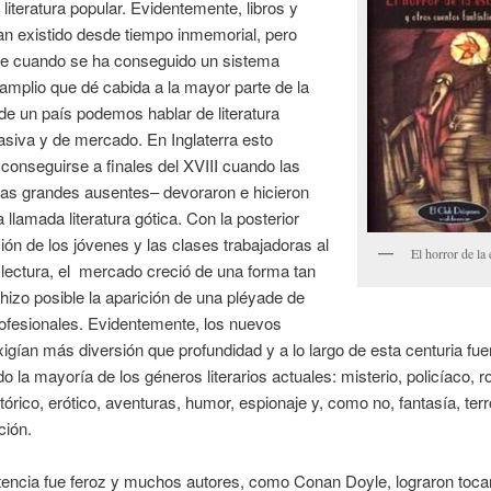
literatura popular. Evidentemente, libros y
an existido desde tiempo inmemorial, pero
e cuando se ha conseguido un sistema
amplio que dé cabida a la mayor parte de la
de un país podemos hablar de literatura
siva y de mercado. En Inglaterra esto
onseguirse a finales del XVIII cuando las
las grandes ausentes– devoraron e hicieron
la llamada literatura gótica. Con la posterior
ión de los jóvenes y las clases trabajadoras al
El horror de la 
a lectura, el mercado creció de una forma tan
 hizo posible la aparición de una pléyade de
ofesionales. Evidentemente, los nuevos
xigían más diversión que profundidad y a lo largo de esta centuria fue
o la mayoría de los géneros literarios actuales: misterio, policíaco, 
istórico, erótico, aventuras, humor, espionaje y, como no, fantasía, terr
ción.
encia fue feroz y muchos autores, como Conan Doyle, lograron tocar