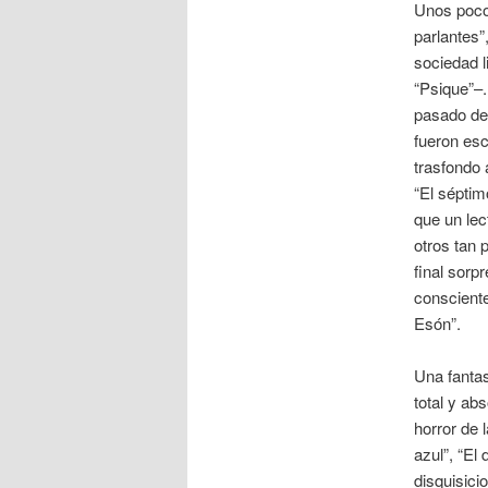
Unos pocos
parlantes”
sociedad 
“Psique”–.
pasado de
fueron esc
trasfondo 
“El séptim
que un lec
otros tan 
final sorp
consciente
Esón”.
Una fantas
total y ab
horror de 
azul”, “El
disquisici