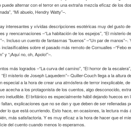
o puede alternar con el terror en una extraña mezcla eficaz de los d
nada”, “Mi abuelo, Hendry Watty”–.
y interesantes y vívidas descripciones esotéricas muy del gusto de
es y reencarnaciones –“La habitación de los espejos”, “El misterio d
–. Incluso un cuento de fantasmas “buenos” –“Un par de manos”–. 
 inclasificables sobre el pasado más remoto de Cornualles –“Febo e
” y “¡Aquí no, oh, Apolo!”–.
ntos más logrados –“La curva del camino”, “El horror de la escalera
, “El misterio de Joseph Laquedem”– Quiller-Couch llega a la altura d
n especial a la hora de crear una atmósfera de terror inexplicable, de
e acecha a los protagonista de los cuentos, algo desconocido, extr
ro ineludible. El británico es especialmente hábil dejando huecos en la
 faltan, explicaciones que no se dan y que deben de ser rellenadas po
der lo que está ocurriendo. Esto hace, en ocasiones, la lectura más 
ién, más satisfactoria. Y es muy eficaz a la hora de hacer que el mie
ficie del cuento cuando menos lo esperamos.