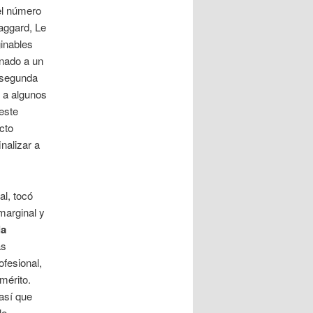
 el número
aggard, Le
ginables
enado a un
 «segunda
r a algunos
 este
cto
nalizar a
al, tocó
 marginal y
la
as
ofesional,
mérito.
 así que
le