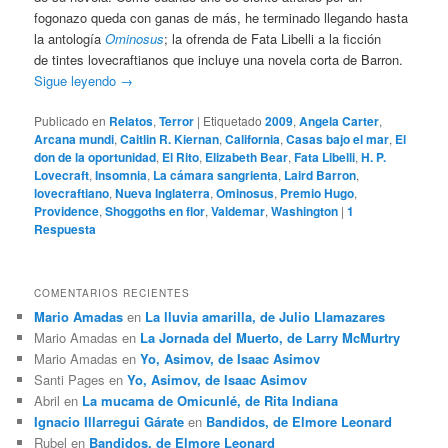
fogonazo queda con ganas de más, he terminado llegando hasta
la antología
Ominosus
; la ofrenda de Fata Libelli a la ficción
de tintes lovecraftianos que incluye una novela corta de Barron.
Sigue leyendo
→
Publicado en
Relatos
,
Terror
|
Etiquetado
2009
,
Angela Carter
,
Arcana mundi
,
Caitlin R. Kiernan
,
California
,
Casas bajo el mar
,
El
don de la oportunidad
,
El Rito
,
Elizabeth Bear
,
Fata Libelli
,
H. P.
Lovecraft
,
Insomnia
,
La cámara sangrienta
,
Laird Barron
,
lovecraftiano
,
Nueva Inglaterra
,
Ominosus
,
Premio Hugo
,
Providence
,
Shoggoths en flor
,
Valdemar
,
Washington
|
1
Respuesta
COMENTARIOS RECIENTES
Mario Amadas
en
La lluvia amarilla, de Julio Llamazares
Mario Amadas
en
La Jornada del Muerto, de Larry McMurtry
Mario Amadas
en
Yo, Asimov, de Isaac Asimov
Santi Pages
en
Yo, Asimov, de Isaac Asimov
Abril
en
La mucama de Omicunlé, de Rita Indiana
Ignacio Illarregui Gárate
en
Bandidos, de Elmore Leonard
Rubel
en
Bandidos, de Elmore Leonard