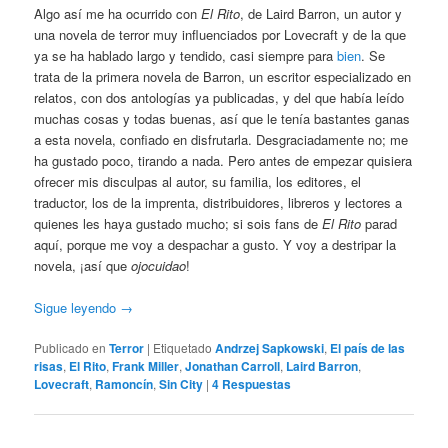
Algo así me ha ocurrido con
El Rito
, de Laird Barron, un autor y
una novela de terror muy influenciados por Lovecraft y de la que
ya se ha hablado largo y tendido, casi siempre para
bien
. Se
trata de la primera novela de Barron, un escritor especializado en
relatos, con dos antologías ya publicadas, y del que había leído
muchas cosas y todas buenas, así que le tenía bastantes ganas
a esta novela, confiado en disfrutarla. Desgraciadamente no; me
ha gustado poco, tirando a nada. Pero antes de empezar quisiera
ofrecer mis disculpas al autor, su familia, los editores, el
traductor, los de la imprenta, distribuidores, libreros y lectores a
quienes les haya gustado mucho; si sois fans de
El Rito
parad
aquí, porque me voy a despachar a gusto. Y voy a destripar la
novela, ¡así que
ojocuidao
!
Sigue leyendo
→
Publicado en
Terror
|
Etiquetado
Andrzej Sapkowski
,
El país de las
risas
,
El Rito
,
Frank Miller
,
Jonathan Carroll
,
Laird Barron
,
Lovecraft
,
Ramoncín
,
Sin City
|
4
Respuestas