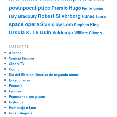
postapocalíptico
Premio Hugo
Premio Ignotus
Robert Silverberg
Ray Bradbury
Runas
Solaris
space opera
Stanislaw Lem
Stephen King
Ursula K. Le Guin
Valdemar
William Gibson
CATEGORÍAS
A fondo
Ciencia Ficción
Cine y TV
Cómic
Día del libro en librerías de segunda mano
Encrucijadas
Fantasía
Ficción
Fracasando por placer
Histórica
Homenaje a Lem
Hors catégorie