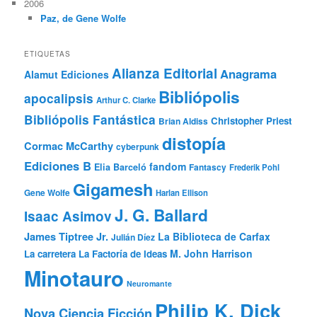
2006
Paz, de Gene Wolfe
ETIQUETAS
Alianza Editorial
Anagrama
Alamut Ediciones
Bibliópolis
apocalipsis
Arthur C. Clarke
Bibliópolis Fantástica
Christopher Priest
Brian Aldiss
distopía
Cormac McCarthy
cyberpunk
Ediciones B
fandom
Elia Barceló
Fantascy
Frederik Pohl
Gigamesh
Gene Wolfe
Harlan Ellison
J. G. Ballard
Isaac Asimov
James Tiptree Jr.
La Biblioteca de Carfax
Julián Díez
M. John Harrison
La carretera
La Factoría de Ideas
Minotauro
Neuromante
Philip K. Dick
Nova Ciencia Ficción