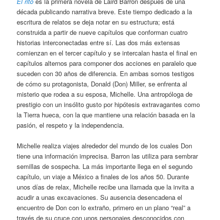
El rito
es la primera novela de Laird Barron después de una
década publicando narrativa breve. Este tiempo dedicado a la
escritura de relatos se deja notar en su estructura; está
construida a partir de nueve capítulos que conforman cuatro
historias interconectadas entre sí. Las dos más extensas
comienzan en el tercer capítulo y se intercalan hasta el final en
capítulos alternos para componer dos acciones en paralelo que
suceden con 30 años de diferencia. En ambas somos testigos
de cómo su protagonista, Donald (Don) Miller, se enfrenta al
misterio que rodea a su esposa, Michelle. Una antropóloga de
prestigio con un insólito gusto por hipótesis extravagantes como
la Tierra hueca, con la que mantiene una relación basada en la
pasión, el respeto y la independencia.
Michelle realiza viajes alrededor del mundo de los cuales Don
tiene una información imprecisa. Barron las utiliza para sembrar
semillas de sospecha. La más importante llega en el segundo
capítulo, un viaje a México a finales de los años 50. Durante
unos días de relax, Michelle recibe una llamada que la invita a
acudir a unas excavaciones. Su ausencia desencadena el
encuentro de Don con lo extraño, primero en un plano “real” a
través de su cruce con unos personajes desconocidos con