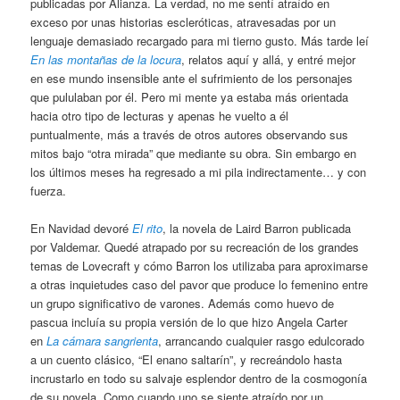
publicadas por Alianza. La verdad, no me sentí atraído en
exceso por unas historias escleróticas, atravesadas por un
lenguaje demasiado recargado para mi tierno gusto. Más tarde leí
En las montañas de la locura
, relatos aquí y allá, y entré mejor
en ese mundo insensible ante el sufrimiento de los personajes
que pululaban por él. Pero mi mente ya estaba más orientada
hacia otro tipo de lecturas y apenas he vuelto a él
puntualmente, más a través de otros autores observando sus
mitos bajo “otra mirada” que mediante su obra. Sin embargo en
los últimos meses ha regresado a mi pila indirectamente… y con
fuerza.
En Navidad devoré
El rito
, la novela de Laird Barron publicada
por Valdemar. Quedé atrapado por su recreación de los grandes
temas de Lovecraft y cómo Barron los utilizaba para aproximarse
a otras inquietudes caso del pavor que produce lo femenino entre
un grupo significativo de varones. Además como huevo de
pascua incluía su propia versión de lo que hizo Angela Carter
en
La cámara sangrienta
, arrancando cualquier rasgo edulcorado
a un cuento clásico, “El enano saltarín”, y recreándolo hasta
incrustarlo en todo su salvaje esplendor dentro de la cosmogonía
de su novela. Como cuando uno se siente atraído por un