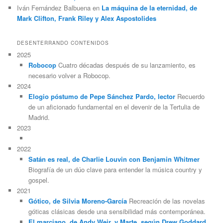
Iván Fernández Balbuena
en
La máquina de la eternidad, de
Mark Clifton, Frank Riley y Alex Aspostolides
DESENTERRANDO CONTENIDOS
2025
Robocop
Cuatro décadas después de su lanzamiento, es
necesario volver a Robocop.
2024
Elogio póstumo de Pepe Sánchez Pardo, lector
Recuerdo
de un aficionado fundamental en el devenir de la Tertulia de
Madrid.
2023
2022
Satán es real, de Charlie Louvin con Benjamin Whitmer
Biografía de un dúo clave para entender la música country y
gospel.
2021
Gótico, de Silvia Moreno-García
Recreación de las novelas
góticas clásicas desde una sensibilidad más contemporánea.
El marciano, de Andy Weir, y Marte, según Drew Goddard