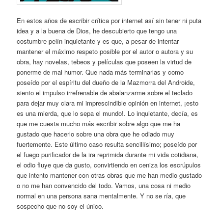
En estos años de escribir crítica por internet así sin tener ni puta
idea y a la buena de Dios, he descubierto que tengo una
costumbre pelín inquietante y es que, a pesar de intentar
mantener el máximo respeto posible por el autor o autora y su
obra, hay novelas, tebeos y películas que poseen la virtud de
ponerme de mal humor. Que nada más terminarlas y como
poseído por el espíritu del dueño de la Mazmorra del Androide,
siento el impulso irrefrenable de abalanzarme sobre el teclado
para dejar muy clara mi imprescindible opinión en internet, ¡esto
es una mierda, que lo sepa el mundo!. Lo inquietante, decía, es
que me cuesta mucho más escribir sobre algo que me ha
gustado que hacerlo sobre una obra que he odiado muy
fuertemente. Este último caso resulta sencillísimo; poseído por
el fuego purificador de la ira reprimida durante mi vida cotidiana,
el odio fluye que da gusto, convirtiendo en ceniza los escrúpulos
que intento mantener con otras obras que me han medio gustado
o no me han convencido del todo. Vamos, una cosa ni medio
normal en una persona sana mentalmente. Y no se ría, que
sospecho que no soy el único.