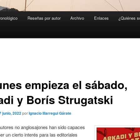
ronológico
Reseñas por autor
Archivo
Enlaces
¿Quiénes 
lunes empieza el sábado,
adi y Borís Strugatski
7 junio, 2022
por
Ignacio Illarregui Gárate
utores no anglosajones han sido capaces
r un cierto interés para las editoriales