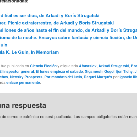
relacionadas:
difícil es ser dios, de Arkadi y Borís Strugatski
ker. Pícnic extraterrestre, de Arkadi y Borís Strugatski
millones de años hasta el fin del mundo, de Arkadi y Borís Struga
dioma de la noche. Ensayos sobre fantasía y ciencia ficción, de U
Guin
la K. Le Guin, In Memoriam
a fue publicada en
Ciencia Ficción
y etiquetada
Afanasiev
,
Arkadi Strugatski
,
Bor
El inspector general
,
El lunes empieza el sábado
,
Gigamesh
,
Gogol
,
Ijon Tichy
,
J
chov
,
Nevsky Prospects
,
Por mandato del lucio
,
Raquel Marqués
por
Ignacio Il
arda
enlace permanente
.
una respuesta
n de correo electrónico no será publicada.
Los campos obligatorios están mar