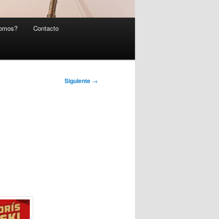
somos?
Contacto
Siguiente
→