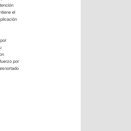
ntención
tiene el
plicación
 por
u
con
sfuerzo por
desnortado