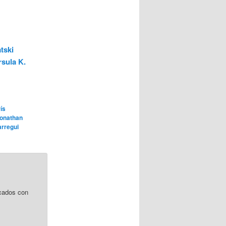
tski
rsula K.
ís
onathan
larregui
cados con