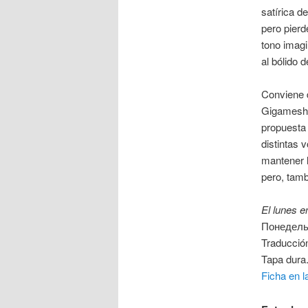
satírica d
pero pier
tono imagi
al bólido 
Conviene 
Gigamesh e
propuesta 
distintas 
mantener l
pero, tambi
El lunes 
Понедельн
Traducció
Tapa dura.
Ficha en l