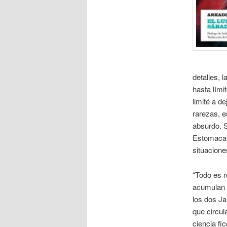
detalles, 
hasta lími
limité a d
rarezas, e
absurdo. S
Estomacalm
situacione
“Todo es r
acumulan i
los dos Ja
que circul
ciencia fi