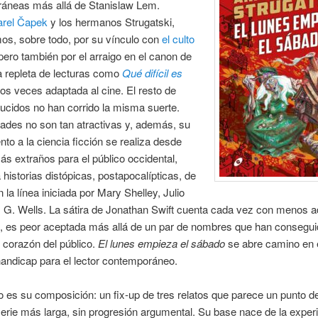
áneas más allá de Stanislaw Lem.
arel Čapek
y los hermanos Strugatski,
mos, sobre todo, por su vínculo con
el culto
 pero también por el arraigo en el canon de
a repleta de lecturas como
Qué difícil es
dos veces adaptada al cine. El resto de
aducidos no han corrido la misma suerte.
ades no son tan atractivas y, además, su
to a la ciencia ficción se realiza desde
s extraños para el público occidental,
 historias distópicas, postapocalípticas, de
la línea iniciada por Mary Shelley, Julio
 G. Wells. La sátira de Jonathan Swift cuenta cada vez con menos a
l, es peor aceptada más allá de un par de nombres que han consegu
 corazón del público.
El lunes empieza el sábado
se abre camino en e
handicap para el lector contemporáneo.
 es su composición: un fix-up de tres relatos que parece un punto de
erie más larga, sin progresión argumental. Su base nace de la exper