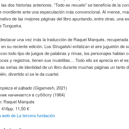
e las dos historias anteriores. “Todo es revuelo” se beneficia de la co
de mordiente ante una especulación más convencional. Al menos, man
nativo de las mejores páginas del libro apuntando, entre otras, una ex
de Tunguska.
destacar una vez más la traducción de Raquel Marqués, recuperada
n su reciente edición. Los Strugatski enfatizan el aire juguetón de s
con todo tipo de juegos de palabras y rimas, los personajes hablan 
voces y registros, tienen sus muletillas… Todo ello se aprecia en el e
as señas de identidad de un libro durante muchas páginas un tanto 
én, divertido si se le da cuartel.
empieza el sábado
(Gigamesh, 2021)
ик начинается в субботу (1964)
n: Raquel Marqués
 416pp. 11,50 €
a web de La tercera fundación