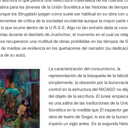
ativa para los jóvenes de la Unión Soviética a las historias de tiempo
unque los Strugatski juegan como suele ser habitual en su obra con 
elementos de crítica de la sociedad occidental aunque la mayor parte 
 lo que ocurre dentro de la U.R.S.S. Algo no tan extraño dada la con
orias durante el deshielo de Jrushchov; el momento en el cual se relaj
se recuperaron una multitud de obras prohibidas en los tiempos de St
 de medios se evidencia en los quehaceres del narrador (su dedicació
a de su auto).
La caracterización del consumismo, la
representación de la búsqueda de la felicid
simplemente, la obsesión por la burocracia
control en la estructura del NICASO no de
del objeto de la escritura.
El lunes empieza
es una sátira de las instituciones de la Uni
Soviética en la medida que
El inspector ge
obra de teatro de Gogol, lo era de la burocr
imperio un siglo antes. Es la segunda histo