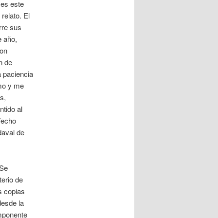
 es este
relato. El
orre sus
e año,
con
n de
a paciencia
emo y me
s,
tido al
sfecho
daval de
 Se
erio de
as copias
desde la
omponente