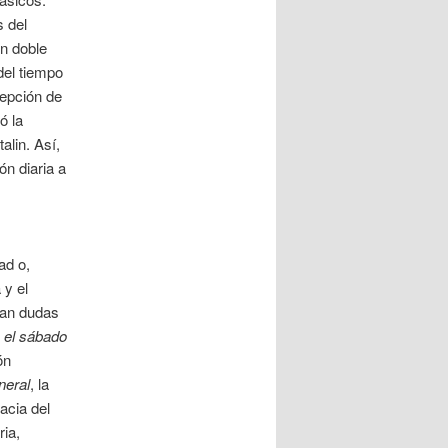
s del
un doble
del tiempo
cepción de
ó la
alin. Así,
n diaria a
ad o,
 y el
jan dudas
 el sábado
ón
neral
, la
acia del
ria,