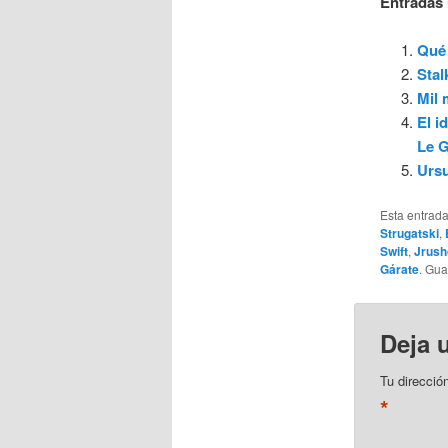
Entradas 
Qué 
Stal
Mil 
El i
Le 
Ursu
Esta entrad
Strugatski
,
Swift
,
Jrush
Gárate
. Gu
Deja 
Tu direcció
*