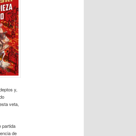
deptos y,
ido
sta veta,
 partida
iencia de