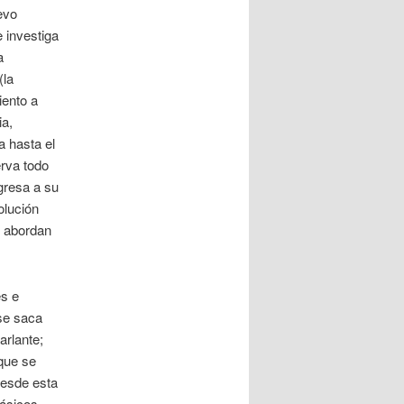
evo
e investiga
a
(la
iento a
ia,
a hasta el
erva todo
gresa a su
olución
e abordan
es e
 se saca
arlante;
que se
Desde esta
lásicos.