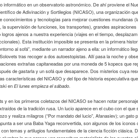
 informático en un observatorio astronómico. De ahí proviene el Nu
Científico de Adivinación y Sortilegios (NICASO), una organización qu
de conocimientos y tecnologías para mejorar cuestiones mundanas (l
, la supervisión de funciones, los transportes), grandes aspiraciones 
 o logros ajenos a nuestra experiencia (viajes en el tiempo, desplazam
cionales). Esta institución imposible se presenta en la primera histor
ntorno al sofá”, mediante un narrador ajeno a ella: un informático lleg
Solovets tras recoger a dos autoestopistas. Allí pasa la noche y obs
ituaciones extrañas capitaneadas por una moneda de 5 kopecs que re
espués de gastarla y un sofá que desaparece. Dos misterios cuya res
las características del NICASO y del tipo de historia especulativa qu
tski en
El lunes empieza el sábado
.
ts y en los primeros coletazos del NICASO se hacen notar personaj
extraídos de la tradición rusa. Un lucio aparece en el cubo con el que
ozo y realiza milagros (“Por mandato del lucio”, Afanasiev); un gato p
apunta a ser una Baba Yaga reconvertida, son algunos de los iconos 
 con temas y artilugios fundamentales de la ciencia ficción clásica. 
e alumbra lo que parece una reescritura materialista de los cuentos c