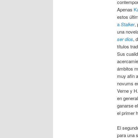
contempor
Apenas
K
estos últi
a
Stalker
,
una novel
ser dios
, 
títulos tr
Sus cualid
acercamien
ámbitos má
muy afín a
novums en 
Verne y H.
en genera
ganarse el
el primer 
El segundo
para una s