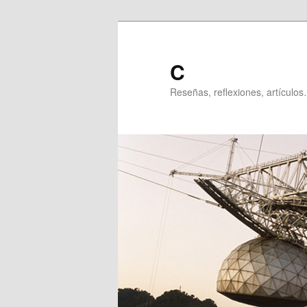
Ir
al
contenido
C
principal
Reseñas, reflexiones, artículos