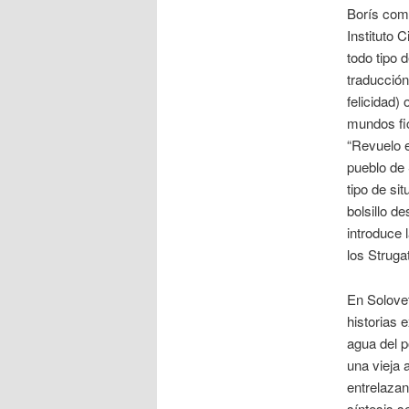
Borís como
Instituto 
todo tipo 
traducción
felicidad)
mundos fic
“Revuelo e
pueblo de 
tipo de s
bolsillo d
introduce 
los Struga
En Solove
historias 
agua del p
una vieja 
entrelazan
síntesis s