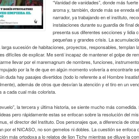
“Vanidad de vanidades”, donde más fuerte
aroma y, también, donde más se enreda el 
narrador, ya trabajando en el instituto, rec
instalaciones durante su guardia de final d
presenta sus diferentes secciones y lidia 
pequeñas y grandes crisis. La acumulació
la larga sucesión de habitaciones, proyectos, responsables, templan l
tes difíciles de explicar. Me sentí incapaz de mantener el golpe de r
ejarme llevar por el maremagnum de nombres, funciones, instrumento
mpujado por la fe de que en algún momento volvería a encontrarle sen
in duda hay pasajes divertidos (todo lo referente a el Hombre Insati
ente), además de otros que desvían la atención y el tiro en un ven
s a cada cual más colorista.
evuelo”, la tercera y última historia, se siente mucho más comedida.
deas pero rápidamente estas se enfocan sobre la resolución del mist
nus, el director del Instituto. Dos personajes que, a diferencia de otr
an por el NICASO, no son gemelos ni dobles. La cuestión se enfoca 
cción más ortodoxa a lo relatos de Ijon Tichy mientras se diluye la c