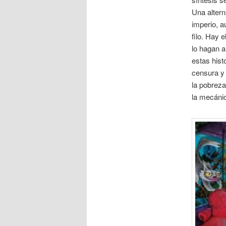
Una altern
imperio, a
filo. Hay 
lo hagan a
estas hist
censura y 
la pobreza
la mecánic