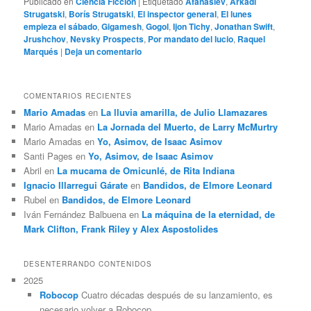
Publicado en
Ciencia Ficción
|
Etiquetado
Afanasiev
,
Arkadi
Strugatski
,
Borís Strugatski
,
El inspector general
,
El lunes
empieza el sábado
,
Gigamesh
,
Gogol
,
Ijon Tichy
,
Jonathan Swift
,
Jrushchov
,
Nevsky Prospects
,
Por mandato del lucio
,
Raquel
Marqués
|
Deja un comentario
COMENTARIOS RECIENTES
Mario Amadas
en
La lluvia amarilla, de Julio Llamazares
Mario Amadas
en
La Jornada del Muerto, de Larry McMurtry
Mario Amadas
en
Yo, Asimov, de Isaac Asimov
Santi Pages
en
Yo, Asimov, de Isaac Asimov
Abril
en
La mucama de Omicunlé, de Rita Indiana
Ignacio Illarregui Gárate
en
Bandidos, de Elmore Leonard
Rubel
en
Bandidos, de Elmore Leonard
Iván Fernández Balbuena
en
La máquina de la eternidad, de
Mark Clifton, Frank Riley y Alex Aspostolides
DESENTERRANDO CONTENIDOS
2025
Robocop
Cuatro décadas después de su lanzamiento, es
necesario volver a Robocop.