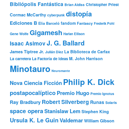
Bibliópolis Fantástica
Christopher Priest
Brian Aldiss
distopía
Cormac McCarthy
cyberpunk
Ediciones B
fandom
Elia Barceló
Fantascy
Frederik Pohl
Gigamesh
Gene Wolfe
Harlan Ellison
J. G. Ballard
Isaac Asimov
James Tiptree Jr.
La Biblioteca de Carfax
Julián Díez
M. John Harrison
La carretera
La Factoría de Ideas
Minotauro
Neuromante
Philip K. Dick
Nova Ciencia Ficción
postapocalíptico
Premio Hugo
Premio Ignotus
Robert Silverberg
Ray Bradbury
Runas
Solaris
space opera
Stanislaw Lem
Stephen King
Ursula K. Le Guin
Valdemar
William Gibson