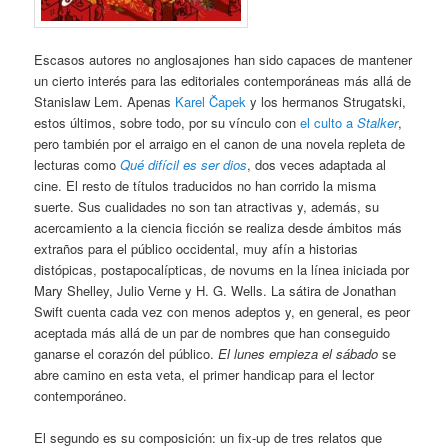
Escasos autores no anglosajones han sido capaces de mantener
un cierto interés para las editoriales contemporáneas más allá de
Stanislaw Lem. Apenas
Karel Čapek
y los hermanos Strugatski,
estos últimos, sobre todo, por su vínculo con
el culto a
Stalker
,
pero también por el arraigo en el canon de una novela repleta de
lecturas como
Qué difícil es ser dios
, dos veces adaptada al
cine. El resto de títulos traducidos no han corrido la misma
suerte. Sus cualidades no son tan atractivas y, además, su
acercamiento a la ciencia ficción se realiza desde ámbitos más
extraños para el público occidental, muy afín a historias
distópicas, postapocalípticas, de novums en la línea iniciada por
Mary Shelley, Julio Verne y H. G. Wells. La sátira de Jonathan
Swift cuenta cada vez con menos adeptos y, en general, es peor
aceptada más allá de un par de nombres que han conseguido
ganarse el corazón del público.
El lunes empieza el sábado
se
abre camino en esta veta, el primer handicap para el lector
contemporáneo.
El segundo es su composición: un fix-up de tres relatos que