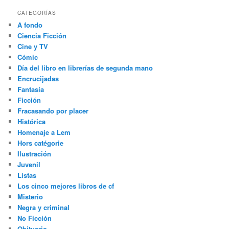
CATEGORÍAS
A fondo
Ciencia Ficción
Cine y TV
Cómic
Día del libro en librerías de segunda mano
Encrucijadas
Fantasía
Ficción
Fracasando por placer
Histórica
Homenaje a Lem
Hors catégorie
Ilustración
Juvenil
Listas
Los cinco mejores libros de cf
Misterio
Negra y criminal
No Ficción
Obituario