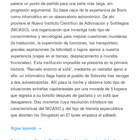
parece un punto de partida para una serie más larga, sin
progresión argumental. Su base nace de la experiencia de Borís
como informático en un observatorio astronómico. De ahí
proviene el Nuevo Instituto Científico de Adivinación y Sortilegios
(NICASO), una organización que investiga todo tipo de
conocimientos y tecnologías para mejorar cuestiones mundanas
(la traducción, la supervisión de funciones, los transportes),
grandes aspiraciones (la felicidad) o logros ajenos a nuestra
experiencia (viajes en el tiempo, desplazamiento a mundos
ficcionales). Esta institución imposible se presenta en la primera
historia, “Revuelo entorno al sofá”, mediante un narrador ajeno a
ella: un informático llega hasta el pueblo de Solovets tras recoger
a dos autoestopistas. Allí pasa la noche y observa todo tipo de
situaciones extrañas capitaneadas por una moneda de 5 kopecs
que regresa a su bolsillo después de gastarla y un sofá que
desaparece. Dos misterios cuya resolución introduce las
características del NICASO y del tipo de historia especulativa
que abordan los Strugatski en
El lunes empieza el sábado
.
Sigue leyendo
→