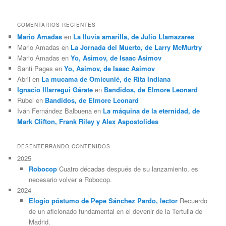
COMENTARIOS RECIENTES
Mario Amadas
en
La lluvia amarilla, de Julio Llamazares
Mario Amadas
en
La Jornada del Muerto, de Larry McMurtry
Mario Amadas
en
Yo, Asimov, de Isaac Asimov
Santi Pages
en
Yo, Asimov, de Isaac Asimov
Abril
en
La mucama de Omicunlé, de Rita Indiana
Ignacio Illarregui Gárate
en
Bandidos, de Elmore Leonard
Rubel
en
Bandidos, de Elmore Leonard
Iván Fernández Balbuena
en
La máquina de la eternidad, de
Mark Clifton, Frank Riley y Alex Aspostolides
DESENTERRANDO CONTENIDOS
2025
Robocop
Cuatro décadas después de su lanzamiento, es
necesario volver a Robocop.
2024
Elogio póstumo de Pepe Sánchez Pardo, lector
Recuerdo
de un aficionado fundamental en el devenir de la Tertulia de
Madrid.