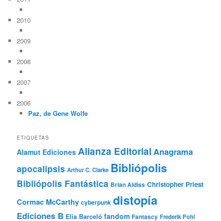
2010
2009
2008
2007
2006
Paz, de Gene Wolfe
ETIQUETAS
Alianza Editorial
Anagrama
Alamut Ediciones
Bibliópolis
apocalipsis
Arthur C. Clarke
Bibliópolis Fantástica
Christopher Priest
Brian Aldiss
distopía
Cormac McCarthy
cyberpunk
Ediciones B
fandom
Elia Barceló
Fantascy
Frederik Pohl