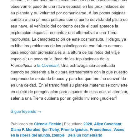
observan el paso de una nave espacial en las proximidades de
su planeta y su voluntad por comunicarse. A las pocas páginas
cambia a una primera persona con el punto de vista del piloto de
esa nave, el vehículo del contexto desde el cual aparece la
exploración espacial: encontrar una alternativa a una Tierra
moribunda. La caracterización de este cosmonauta, Hidalgo, ya
exhibe los problemas de los psicólogos de ese futuro cercano
para encontrar profesionales a la altura de los retos del viaje
espacial; un poco en la línea de las tripulaciones de la
Prometheus
o
la
Covenant
. Una extravagancia acentuada
cuando se presenta a la cultura extraterrestre con la que nuestro
emprendedor se da de bruces y para los que termina convertido
en una deidad. En el tramo final su planeta materno se convierte
en objeto de peregrinación para algunos de ellos que, al aterrizar,
salen a una Tierra cubierta por un gélido invierno ¿nuclear?
Sigue leyendo
→
Publicado en
Ciencia Ficción
|
Etiquetado
2020
,
Alien Covenant
,
Diana P. Morales
,
Ijon Tichy
,
Premio Ignotus
,
Prometheus
,
Voces
en la ribera del mundo
,
zombie
|
Deja un comentario