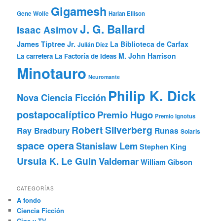
Gigamesh
Gene Wolfe
Harlan Ellison
J. G. Ballard
Isaac Asimov
James Tiptree Jr.
La Biblioteca de Carfax
Julián Díez
M. John Harrison
La carretera
La Factoría de Ideas
Minotauro
Neuromante
Philip K. Dick
Nova Ciencia Ficción
postapocalíptico
Premio Hugo
Premio Ignotus
Robert Silverberg
Ray Bradbury
Runas
Solaris
space opera
Stanislaw Lem
Stephen King
Ursula K. Le Guin
Valdemar
William Gibson
CATEGORÍAS
A fondo
Ciencia Ficción
Cine y TV