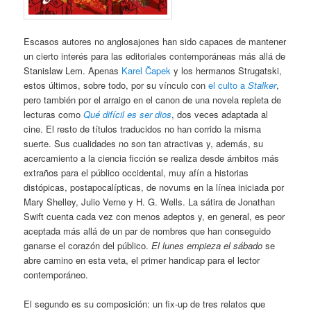
Escasos autores no anglosajones han sido capaces de mantener
un cierto interés para las editoriales contemporáneas más allá de
Stanislaw Lem. Apenas
Karel Čapek
y los hermanos Strugatski,
estos últimos, sobre todo, por su vínculo con
el culto a
Stalker
,
pero también por el arraigo en el canon de una novela repleta de
lecturas como
Qué difícil es ser dios
, dos veces adaptada al
cine. El resto de títulos traducidos no han corrido la misma
suerte. Sus cualidades no son tan atractivas y, además, su
acercamiento a la ciencia ficción se realiza desde ámbitos más
extraños para el público occidental, muy afín a historias
distópicas, postapocalípticas, de novums en la línea iniciada por
Mary Shelley, Julio Verne y H. G. Wells. La sátira de Jonathan
Swift cuenta cada vez con menos adeptos y, en general, es peor
aceptada más allá de un par de nombres que han conseguido
ganarse el corazón del público.
El lunes empieza el sábado
se
abre camino en esta veta, el primer handicap para el lector
contemporáneo.
El segundo es su composición: un fix-up de tres relatos que