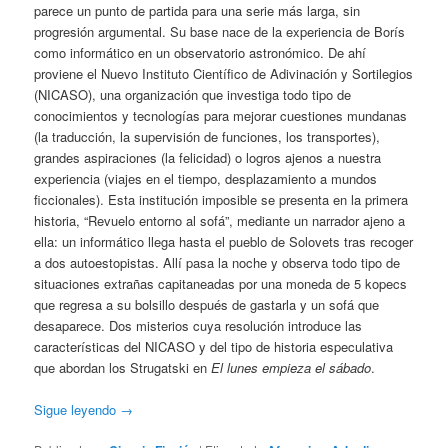
parece un punto de partida para una serie más larga, sin
progresión argumental. Su base nace de la experiencia de Borís
como informático en un observatorio astronómico. De ahí
proviene el Nuevo Instituto Científico de Adivinación y Sortilegios
(NICASO), una organización que investiga todo tipo de
conocimientos y tecnologías para mejorar cuestiones mundanas
(la traducción, la supervisión de funciones, los transportes),
grandes aspiraciones (la felicidad) o logros ajenos a nuestra
experiencia (viajes en el tiempo, desplazamiento a mundos
ficcionales). Esta institución imposible se presenta en la primera
historia, “Revuelo entorno al sofá”, mediante un narrador ajeno a
ella: un informático llega hasta el pueblo de Solovets tras recoger
a dos autoestopistas. Allí pasa la noche y observa todo tipo de
situaciones extrañas capitaneadas por una moneda de 5 kopecs
que regresa a su bolsillo después de gastarla y un sofá que
desaparece. Dos misterios cuya resolución introduce las
características del NICASO y del tipo de historia especulativa
que abordan los Strugatski en
El lunes empieza el sábado
.
Sigue leyendo
→