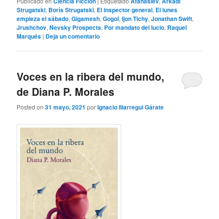
Publicado en
Ciencia Ficción
|
Etiquetado
Afanasiev
,
Arkadi
Strugatski
,
Borís Strugatski
,
El inspector general
,
El lunes
empieza el sábado
,
Gigamesh
,
Gogol
,
Ijon Tichy
,
Jonathan Swift
,
Jrushchov
,
Nevsky Prospects
,
Por mandato del lucio
,
Raquel
Marqués
|
Deja un comentario
Voces en la ribera del mundo,
de Diana P. Morales
Posted on
31 mayo, 2021
por
Ignacio Illarregui Gárate