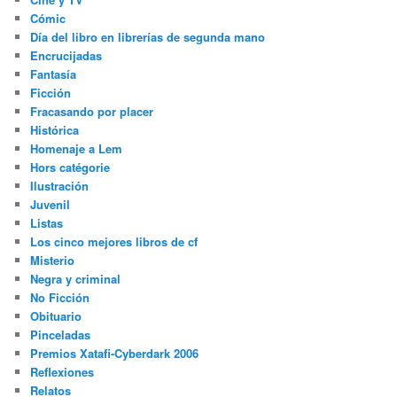
Cómic
Día del libro en librerías de segunda mano
Encrucijadas
Fantasía
Ficción
Fracasando por placer
Histórica
Homenaje a Lem
Hors catégorie
Ilustración
Juvenil
Listas
Los cinco mejores libros de cf
Misterio
Negra y criminal
No Ficción
Obituario
Pinceladas
Premios Xatafi-Cyberdark 2006
Reflexiones
Relatos