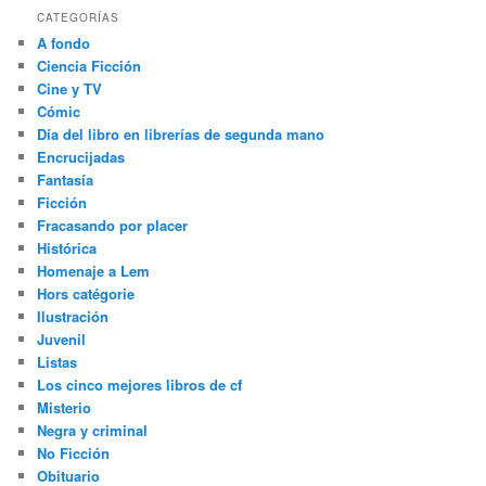
CATEGORÍAS
A fondo
Ciencia Ficción
Cine y TV
Cómic
Día del libro en librerías de segunda mano
Encrucijadas
Fantasía
Ficción
Fracasando por placer
Histórica
Homenaje a Lem
Hors catégorie
Ilustración
Juvenil
Listas
Los cinco mejores libros de cf
Misterio
Negra y criminal
No Ficción
Obituario