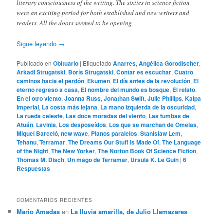
literary consciousness of the writing. The sixties in science fiction
were an exciting period for both established and new writers and
readers. All the doors seemed to be opening
Sigue leyendo
→
Publicado en
Obituario
|
Etiquetado
Anarres
,
Angélica Gorodischer
,
Arkadi Strugatski
,
Borís Strugatski
,
Contar es escuchar
,
Cuatro
caminos hacia el perdón
,
Ekumen
,
El día antes de la revolución
,
El
eterno regreso a casa
,
El nombre del mundo es bosque
,
El relato
,
En el otro viento
,
Joanna Russ
,
Jonathan Swift
,
Julie Phillips
,
Kalpa
Imperial
,
La costa más lejana
,
La mano izquierda de la oscuridad
,
La rueda celeste
,
Las doce moradas del viento
,
Las tumbas de
Atuán
,
Lavinia
,
Los desposeídos
,
Los que se marchan de Omelas
,
Miquel Barceló
,
new wave
,
Planos paralelos
,
Stanislaw Lem
,
Tehanu
,
Terramar
,
The Dreams Our Stuff Is Made Of
,
The Language
of the Night
,
The New Yorker
,
The Norton Book Of Science Fiction
,
Thomas M. Disch
,
Un mago de Terramar
,
Ursula K. Le Guin
|
6
Respuestas
COMENTARIOS RECIENTES
Mario Amadas
en
La lluvia amarilla, de Julio Llamazares