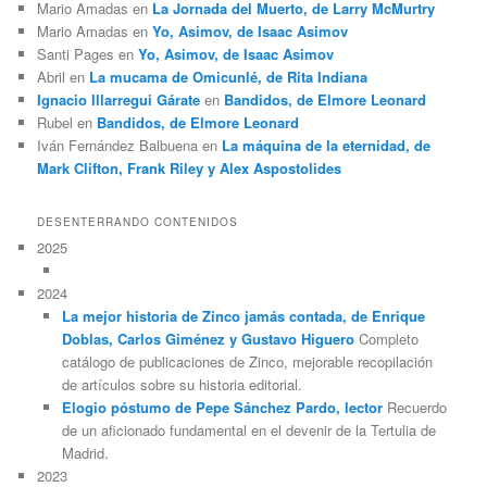
Mario Amadas
en
La Jornada del Muerto, de Larry McMurtry
Mario Amadas
en
Yo, Asimov, de Isaac Asimov
Santi Pages
en
Yo, Asimov, de Isaac Asimov
Abril
en
La mucama de Omicunlé, de Rita Indiana
Ignacio Illarregui Gárate
en
Bandidos, de Elmore Leonard
Rubel
en
Bandidos, de Elmore Leonard
Iván Fernández Balbuena
en
La máquina de la eternidad, de
Mark Clifton, Frank Riley y Alex Aspostolides
DESENTERRANDO CONTENIDOS
2025
2024
La mejor historia de Zinco jamás contada, de Enrique
Doblas, Carlos Giménez y Gustavo Higuero
Completo
catálogo de publicaciones de Zinco, mejorable recopilación
de artículos sobre su historia editorial.
Elogio póstumo de Pepe Sánchez Pardo, lector
Recuerdo
de un aficionado fundamental en el devenir de la Tertulia de
Madrid.
2023