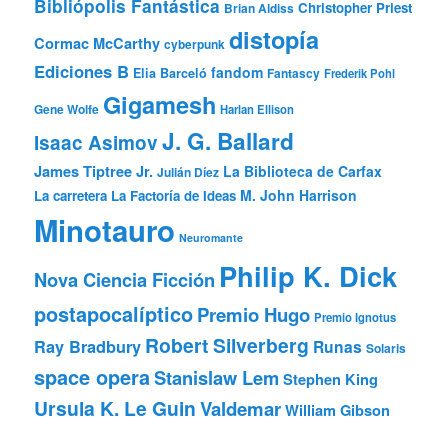
Bibliópolis Fantástica
Christopher Priest
Brian Aldiss
distopía
Cormac McCarthy
cyberpunk
Ediciones B
fandom
Elia Barceló
Fantascy
Frederik Pohl
Gigamesh
Gene Wolfe
Harlan Ellison
J. G. Ballard
Isaac Asimov
James Tiptree Jr.
La Biblioteca de Carfax
Julián Díez
M. John Harrison
La carretera
La Factoría de Ideas
Minotauro
Neuromante
Philip K. Dick
Nova Ciencia Ficción
postapocalíptico
Premio Hugo
Premio Ignotus
Robert Silverberg
Ray Bradbury
Runas
Solaris
space opera
Stanislaw Lem
Stephen King
Ursula K. Le Guin
Valdemar
William Gibson