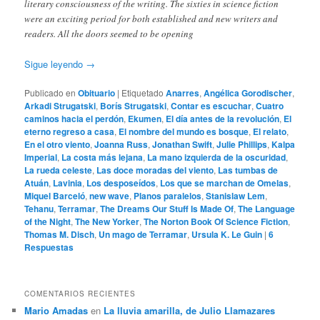
literary consciousness of the writing. The sixties in science fiction
were an exciting period for both established and new writers and
readers. All the doors seemed to be opening
Sigue leyendo
→
Publicado en
Obituario
|
Etiquetado
Anarres
,
Angélica Gorodischer
,
Arkadi Strugatski
,
Borís Strugatski
,
Contar es escuchar
,
Cuatro
caminos hacia el perdón
,
Ekumen
,
El día antes de la revolución
,
El
eterno regreso a casa
,
El nombre del mundo es bosque
,
El relato
,
En el otro viento
,
Joanna Russ
,
Jonathan Swift
,
Julie Phillips
,
Kalpa
Imperial
,
La costa más lejana
,
La mano izquierda de la oscuridad
,
La rueda celeste
,
Las doce moradas del viento
,
Las tumbas de
Atuán
,
Lavinia
,
Los desposeídos
,
Los que se marchan de Omelas
,
Miquel Barceló
,
new wave
,
Planos paralelos
,
Stanislaw Lem
,
Tehanu
,
Terramar
,
The Dreams Our Stuff Is Made Of
,
The Language
of the Night
,
The New Yorker
,
The Norton Book Of Science Fiction
,
Thomas M. Disch
,
Un mago de Terramar
,
Ursula K. Le Guin
|
6
Respuestas
COMENTARIOS RECIENTES
Mario Amadas
en
La lluvia amarilla, de Julio Llamazares