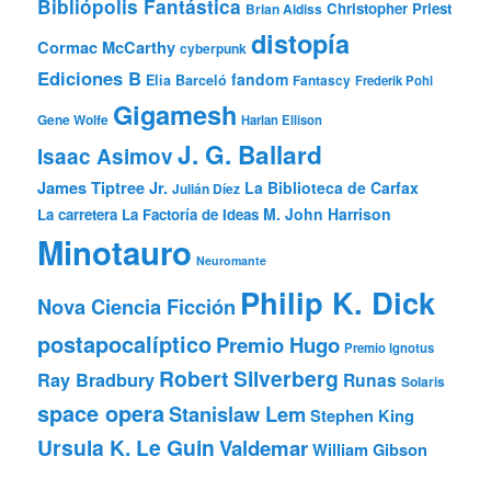
Bibliópolis Fantástica
Christopher Priest
Brian Aldiss
distopía
Cormac McCarthy
cyberpunk
Ediciones B
fandom
Elia Barceló
Fantascy
Frederik Pohl
Gigamesh
Gene Wolfe
Harlan Ellison
J. G. Ballard
Isaac Asimov
James Tiptree Jr.
La Biblioteca de Carfax
Julián Díez
M. John Harrison
La carretera
La Factoría de Ideas
Minotauro
Neuromante
Philip K. Dick
Nova Ciencia Ficción
postapocalíptico
Premio Hugo
Premio Ignotus
Robert Silverberg
Ray Bradbury
Runas
Solaris
space opera
Stanislaw Lem
Stephen King
Ursula K. Le Guin
Valdemar
William Gibson