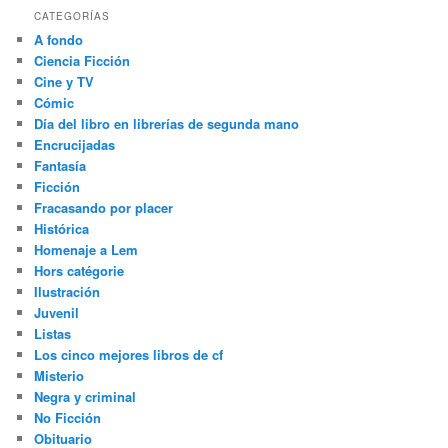
CATEGORÍAS
A fondo
Ciencia Ficción
Cine y TV
Cómic
Día del libro en librerías de segunda mano
Encrucijadas
Fantasía
Ficción
Fracasando por placer
Histórica
Homenaje a Lem
Hors catégorie
Ilustración
Juvenil
Listas
Los cinco mejores libros de cf
Misterio
Negra y criminal
No Ficción
Obituario