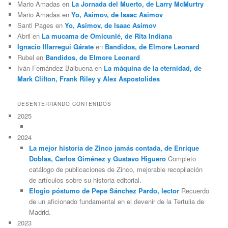
Mario Amadas
en
La Jornada del Muerto, de Larry McMurtry
Mario Amadas
en
Yo, Asimov, de Isaac Asimov
Santi Pages
en
Yo, Asimov, de Isaac Asimov
Abril
en
La mucama de Omicunlé, de Rita Indiana
Ignacio Illarregui Gárate
en
Bandidos, de Elmore Leonard
Rubel
en
Bandidos, de Elmore Leonard
Iván Fernández Balbuena
en
La máquina de la eternidad, de
Mark Clifton, Frank Riley y Alex Aspostolides
DESENTERRANDO CONTENIDOS
2025
2024
La mejor historia de Zinco jamás contada, de Enrique
Doblas, Carlos Giménez y Gustavo Higuero
Completo
catálogo de publicaciones de Zinco, mejorable recopilación
de artículos sobre su historia editorial.
Elogio póstumo de Pepe Sánchez Pardo, lector
Recuerdo
de un aficionado fundamental en el devenir de la Tertulia de
Madrid.
2023