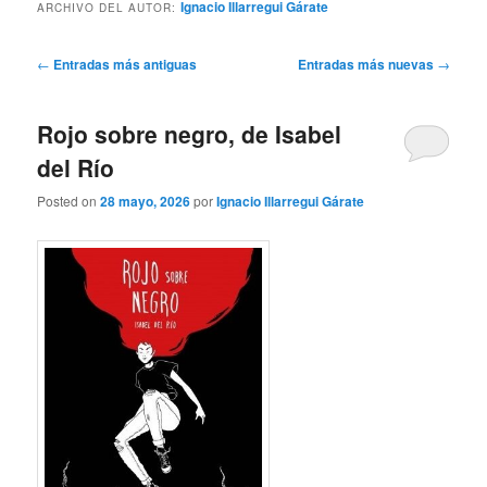
Ignacio Illarregui Gárate
ARCHIVO DEL AUTOR:
Navegación
←
Entradas más antiguas
Entradas más nuevas
→
de
entradas
Rojo sobre negro, de Isabel
del Río
Posted on
28 mayo, 2026
por
Ignacio Illarregui Gárate