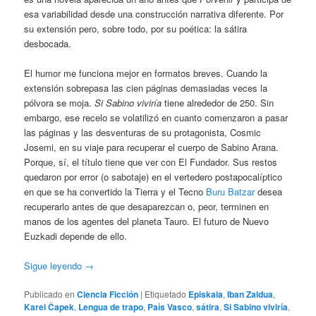
esa variabilidad desde una construcción narrativa diferente. Por
su extensión pero, sobre todo, por su poética: la sátira
desbocada.
El humor me funciona mejor en formatos breves. Cuando la
extensión sobrepasa las cien páginas demasiadas veces la
pólvora se moja.
Si Sabino viviría
tiene alrededor de 250. Sin
embargo, ese recelo se volatilizó en cuanto comenzaron a pasar
las páginas y las desventuras de su protagonista, Cosmic
Josemi, en su viaje para recuperar el cuerpo de Sabino Arana.
Porque, sí, el título tiene que ver con El Fundador. Sus restos
quedaron por error (o sabotaje) en el vertedero postapocalíptico
en que se ha convertido la Tierra y el Tecno
Buru Batzar
desea
recuperarlo antes de que desaparezcan o, peor, terminen en
manos de los agentes del planeta Tauro. El futuro de Nuevo
Euzkadi depende de ello.
Sigue leyendo
→
Publicado en
Ciencia Ficción
|
Etiquetado
Episkaia
,
Iban Zaldua
,
Karel Čapek
,
Lengua de trapo
,
País Vasco
,
sátira
,
Si Sabino viviría
,