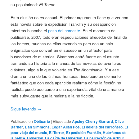
su popularidad:
El Terror
.
Esta alusión no es casual. El primer argumento tiene que ver con
esta novela sobre la expedición Franklin y su desaparición
mientras buscaba el
paso del noroeste
. En el momento de
publicarse, 2007, todo eran especulaciones alrededor del final de
los barcos, muchas de ellas razonables pero con un halo
enigmático que convertían el suceso en un atractor para
buscadores de misterios. Simmons entró fuerte en el asunto
tramando su historia a la manera de las novelas de aventuras
clásicas, algo a lo que volvería en
The Abominable
. Y a ese
drama en una de las últimas fronteras, incorporó un elemento
fantástico que con cada aparición reafirma cómo la ficción no
realista puede acercarse a una experiencia vital de una manera
más subyugante que la realista o la no ficción.
Sigue leyendo
→
Publicado en
Obituario
|
Etiquetado
Apsley Cherry-Garrard
,
Clive
Barker
,
Dan Simmons
,
Edgar Allan Poe
,
El deleite del carroñero
,
El
peor viaje del mundo
,
El Terror
,
Expedición Franklin
,
Huérfanos de
la hélice
,
Hyperion
,
La caída de Hyperion
,
La narración de Arthur