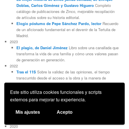
Doblas, Carlos Giménez y Gustavo Higuero
Completo
catálogo de publicaciones de Zinco, mejorable recopilación
de artículos sobre su historia editorial.
Elogio póstumo de Pepe Sánchez Pardo, lector
Recuerdo
de un aficionado fundamental en el devenir de la Tertulia de
Madrid.
2023
El plagio, de Daniel Jiménez
Libro sobre una canallada que
transforma la vida de una familia y cómo unos valores pasan
de generación en generación.
2022
Tras el 11S
Sobre la validez de las opiniones, el tiempo
transcurrido desde el acceso a la obra y la manera de
formularlas.
2021
Este sitio utiliza cookies funcionales y scripts
Esta noche arderá el cielo, de Emilio Bueso
Brillante
externos para mejorar tu experiencia.
novela apocalíptica del autor de Cenital y Los ojos bizcos del
sol.
Mis ajustes
Acepto
Gótico, de Silvia Moreno-García
Recreación de las novelas
góticas clásicas desde una sensibilidad más contemporánea.
2020