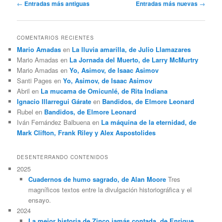
Navegación
←
Entradas más antiguas
Entradas más nuevas
→
de
entradas
COMENTARIOS RECIENTES
Mario Amadas
en
La lluvia amarilla, de Julio Llamazares
Mario Amadas
en
La Jornada del Muerto, de Larry McMurtry
Mario Amadas
en
Yo, Asimov, de Isaac Asimov
Santi Pages
en
Yo, Asimov, de Isaac Asimov
Abril
en
La mucama de Omicunlé, de Rita Indiana
Ignacio Illarregui Gárate
en
Bandidos, de Elmore Leonard
Rubel
en
Bandidos, de Elmore Leonard
Iván Fernández Balbuena
en
La máquina de la eternidad, de
Mark Clifton, Frank Riley y Alex Aspostolides
DESENTERRANDO CONTENIDOS
2025
Cuadernos de humo sagrado, de Alan Moore
Tres
magníficos textos entre la divulgación historiográfica y el
ensayo.
2024
La mejor historia de Zinco jamás contada, de Enrique