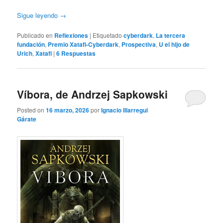
Sigue leyendo
→
Publicado en
Reflexiones
|
Etiquetado
cyberdark
,
La tercera
fundación
,
Premio Xatafi-Cyberdark
,
Prospectiva
,
U el hijo de
Urich
,
Xatafi
|
6
Respuestas
Víbora, de Andrzej Sapkowski
Posted on
16 marzo, 2026
por
Ignacio Illarregui
Gárate