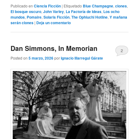
Publicado en
Ciencia Ficción
|
Etiquetado
Blue Champagne
,
clones
,
El bosque oscuro
,
John Varley
,
La Factoría de Ideas
,
Los ocho
mundos
,
Pomaire
,
Solaris Ficción
,
The Ophiuchi Hotline
,
Y mañana
serán clones
|
Deja un comentario
Dan Simmons, In Memorian
2
Posted on
5 marzo, 2026
por
Ignacio Illarregui Gárate