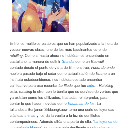
Entre los múltiples palabros que se han popularizado a la hora de
vocear nuevas obras, uno de los más fascinantes es el de
retelling
. Como si hasta ahora no hubiéramos encontrado en
castellano la manera de definir
Grendel
como un
Beowulf
contado desde el punto de vista de El monstruo,
Fuera de onda
hubiera pasado bajo el radar como actualización de
Emma
a un
instituto estadounidense, nos hubiera costado encontrar
calificativo para ese recontar
La Iliada
que fue
Ilión
…
Retelling
esto,
retelling
lo otro, con lo bonito que es servirse de verbos que
ya existen como los utilizados, trasladar, reinterpretar, para
contar lo que hacen novelas como
Escamas de luz
. La
tailandesa Benjanun Sriduangkaew toma una serie de leyendas
clásicas chinas y les da la vuelta a la luz de conflictos
contemporáneos. Además sitúa una parte de ella, “
La leyenda de
la serpiente blanca
“, en un presente destinado a potenciar esa