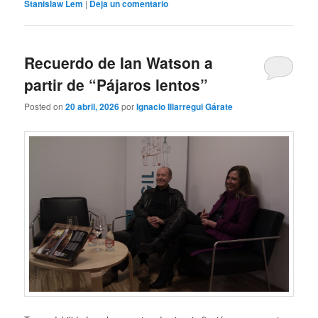
Stanislaw Lem
|
Deja un comentario
Recuerdo de Ian Watson a
partir de “Pájaros lentos”
Posted on
20 abril, 2026
por
Ignacio Illarregui Gárate