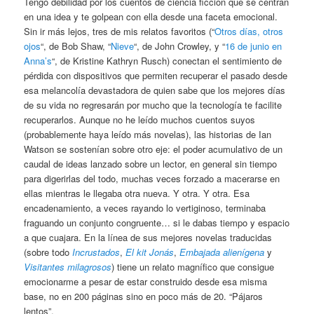
Tengo debilidad por los cuentos de ciencia ficción que se centran
en una idea y te golpean con ella desde una faceta emocional.
Sin ir más lejos, tres de mis relatos favoritos (“
Otros días, otros
ojos
“, de Bob Shaw, “
Nieve
“, de John Crowley, y “
16 de junio en
Anna’s
“, de Kristine Kathryn Rusch) conectan el sentimiento de
pérdida con dispositivos que permiten recuperar el pasado desde
esa melancolía devastadora de quien sabe que los mejores días
de su vida no regresarán por mucho que la tecnología te facilite
recuperarlos. Aunque no he leído muchos cuentos suyos
(probablemente haya leído más novelas), las historias de Ian
Watson se sostenían sobre otro eje: el poder acumulativo de un
caudal de ideas lanzado sobre un lector, en general sin tiempo
para digerirlas del todo, muchas veces forzado a macerarse en
ellas mientras le llegaba otra nueva. Y otra. Y otra. Esa
encadenamiento, a veces rayando lo vertiginoso, terminaba
fraguando un conjunto congruente… si le dabas tiempo y espacio
a que cuajara. En la línea de sus mejores novelas traducidas
(sobre todo
Incrustados
,
El kit Jonás
,
Embajada alienígena
y
Visitantes milagrosos
) tiene un relato magnífico que consigue
emocionarme a pesar de estar construido desde esa misma
base, no en 200 páginas sino en poco más de 20. “Pájaros
lentos”.