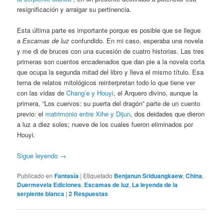
resignificación y arraigar su pertinencia.
Esta última parte es importante porque es posible que se llegue
a
Escamas de luz
confundido. En mi caso, esperaba una novela
y me di de bruces con una sucesión de cuatro historias. Las tres
primeras son cuentos encadenados que dan pie a la novela corta
que ocupa la segunda mitad del libro y lleva el mismo título. Esa
terna de relatos mitológicos reinterpretan todo lo que tiene ver
con las vidas de
Chang’e y Houyi
, el Arquero divino, aunque la
primera, “Los cuervos: su puerta del dragón” parte de un cuento
previo: el
matrimonio entre Xihe y Dijun
, dos deidades que dieron
a luz a diez soles; nueve de los cuales fueron eliminados por
Houyi.
Sigue leyendo
→
Publicado en
Fantasía
|
Etiquetado
Benjanun Sriduangkaew
,
China
,
Duermevela Ediciones
,
Escamas de luz
,
La leyenda de la
serpiente blanca
|
2
Respuestas