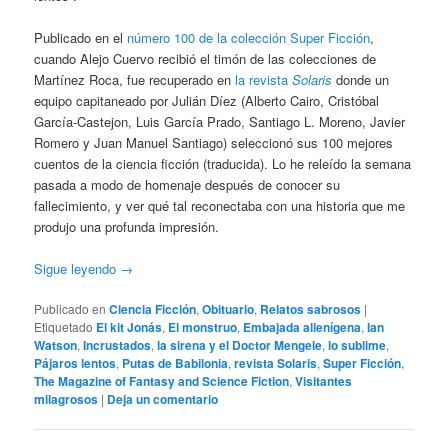
Publicado en el
número 100 de la colección Super Ficción
,
cuando Alejo Cuervo recibió el timón de las colecciones de
Martínez Roca, fue recuperado en
la revista
Solaris
donde un
equipo capitaneado por Julián Díez (Alberto Cairo, Cristóbal
García-Castejon, Luis García Prado, Santiago L. Moreno, Javier
Romero y Juan Manuel Santiago) seleccionó sus 100 mejores
cuentos de la ciencia ficción (traducida). Lo he releído la semana
pasada a modo de homenaje después de conocer su
fallecimiento, y ver qué tal reconectaba con una historia que me
produjo una profunda impresión.
Sigue leyendo
→
Publicado en
Ciencia Ficción
,
Obituario
,
Relatos sabrosos
|
Etiquetado
El kit Jonás
,
El monstruo
,
Embajada alienígena
,
Ian
Watson
,
Incrustados
,
la sirena y el Doctor Mengele
,
lo sublime
,
Pájaros lentos
,
Putas de Babilonia
,
revista Solaris
,
Super Ficción
,
The Magazine of Fantasy and Science Fiction
,
Visitantes
milagrosos
|
Deja un comentario