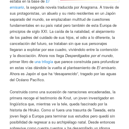
estaba en la base de
El
emisario
, la segunda novela traducida por Anagrama. A través de
sus protagonistas, un abuelo y su nieto residentes en un Japón
separado del mundo, se emplazaban multitud de cuestiones
fundamentales en su país natal pero también de esta Europa de
principios de siglo XXI. La caída de la natalidad, el alejamiento
de los padres del cuidado de sus hijos, el odio a lo diferente, la
cancelación del futuro, se trataban sin que sus personajes
llegaran a explotar por ese cuadro, viviéndolo entre la contención
y la disociación. Ahora nos llega
Desperdigados por el mundo
,
primer libro de
una trilogía
que parece construida para profundizar
en estas vías dándole la vuelta al planteamiento de
El emisario
.
Ahora es Japón el que ha “desaparecido”, tragado por las aguas
del Océano Pacífico.
Construida como una sucesión de narraciones encadenadas, la
primera recoge el testimonio de Knut, un joven investigador en
lingüística que, mientras ve la tele, queda fascinado por la
historia de Hiruko. Como si fuera una trasunta de Tawada, esta
joven llegó a Europa para terminar sus estudios pero quedó sin
posibilidad de regresar a su archipiélago natal. Desde entonces
sobrevive como cuenta cuentos y ha desarrollado un idioma