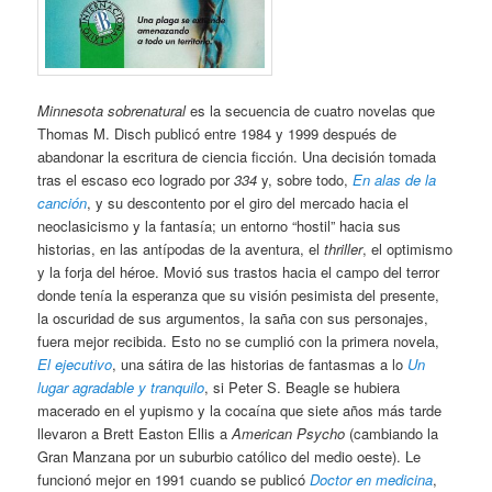
Minnesota sobrenatural
es la secuencia de cuatro novelas que
Thomas M. Disch publicó entre 1984 y 1999 después de
abandonar la escritura de ciencia ficción. Una decisión tomada
tras el escaso eco logrado por
334
y, sobre todo,
En alas de la
canción
, y su descontento por el giro del mercado hacia el
neoclasicismo y la fantasía; un entorno “hostil” hacia sus
historias, en las antípodas de la aventura, el
thriller
, el optimismo
y la forja del héroe. Movió sus trastos hacia el campo del terror
donde tenía la esperanza que su visión pesimista del presente,
la oscuridad de sus argumentos, la saña con sus personajes,
fuera mejor recibida. Esto no se cumplió con la primera novela,
El ejecutivo
, una sátira de las historias de fantasmas a lo
Un
lugar agradable y tranquilo
, si Peter S. Beagle se hubiera
macerado en el yupismo y la cocaína que siete años más tarde
llevaron a Brett Easton Ellis a
American Psycho
(cambiando la
Gran Manzana por un suburbio católico del medio oeste). Le
funcionó mejor en 1991 cuando se publicó
Doctor en medicina
,