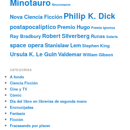
Minotauro
Neuromante
Philip K. Dick
Nova Ciencia Ficción
postapocalíptico
Premio Hugo
Premio Ignotus
Robert Silverberg
Ray Bradbury
Runas
Solaris
space opera
Stanislaw Lem
Stephen King
Ursula K. Le Guin
Valdemar
William Gibson
CATEGORÍAS
A fondo
Ciencia Ficción
Cine y TV
Cómic
Día del libro en librerías de segunda mano
Encrucijadas
Fantasía
Ficción
Fracasando por placer