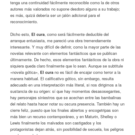
tenga una continuidad fácilmente reconocible como la de otros
autores más valorados no supone desdoro alguno a su trabajo;
es más, quizá debería ser un jalón adicional para el
reconocimiento.
Dicho esto,
El cura
, como será fácilmente deducible del
arranque entusiasta, me pareció una obra tremendamente
interesante. Y muy difícil de definir, como la mayor parte de las
novelas relevante con elementos fantásticos que se publican
últimamente. De hecho, esos elementos fantásticos de la obra ni
siquiera queda claro finalmente que lo sean. Aunque se subtitule
«novela gótica»,
El cura
no es fácil de encajar como terror a la
manera habitual. El calificativo gótico, sin embargo, resulta
adecuado en una interpretación más literal, si nos dirigimos a la
sustancia de su origen: sí que hay momentos desasosegantes,
hay personajes siniestros que se acechan entre las bambalinas
del relato hasta hacer notar su oscura presencia. También hay un
cierre feliz, puesto que los finales abiertos y encogetripas son
más bien un recurso contemporáneo, y en Maturin, Shelley o
Lewis finalmente los malvados son castigados y los
protagonistas dejan atrás, sin posibilidad de secuela, los peligros