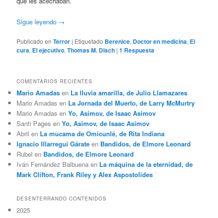
que les acechaban.
Sigue leyendo
→
Publicado en
Terror
|
Etiquetado
Berenice
,
Doctor en medicina
,
El
cura
,
El ejecutivo
,
Thomas M. Disch
|
1
Respuesta
COMENTARIOS RECIENTES
Mario Amadas
en
La lluvia amarilla, de Julio Llamazares
Mario Amadas
en
La Jornada del Muerto, de Larry McMurtry
Mario Amadas
en
Yo, Asimov, de Isaac Asimov
Santi Pages
en
Yo, Asimov, de Isaac Asimov
Abril
en
La mucama de Omicunlé, de Rita Indiana
Ignacio Illarregui Gárate
en
Bandidos, de Elmore Leonard
Rubel
en
Bandidos, de Elmore Leonard
Iván Fernández Balbuena
en
La máquina de la eternidad, de
Mark Clifton, Frank Riley y Alex Aspostolides
DESENTERRANDO CONTENIDOS
2025