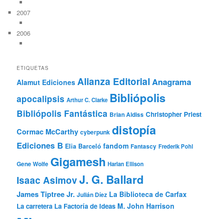
2007
2006
ETIQUETAS
Alianza Editorial
Anagrama
Alamut Ediciones
Bibliópolis
apocalipsis
Arthur C. Clarke
Bibliópolis Fantástica
Christopher Priest
Brian Aldiss
distopía
Cormac McCarthy
cyberpunk
Ediciones B
fandom
Elia Barceló
Fantascy
Frederik Pohl
Gigamesh
Gene Wolfe
Harlan Ellison
J. G. Ballard
Isaac Asimov
James Tiptree Jr.
La Biblioteca de Carfax
Julián Díez
M. John Harrison
La carretera
La Factoría de Ideas