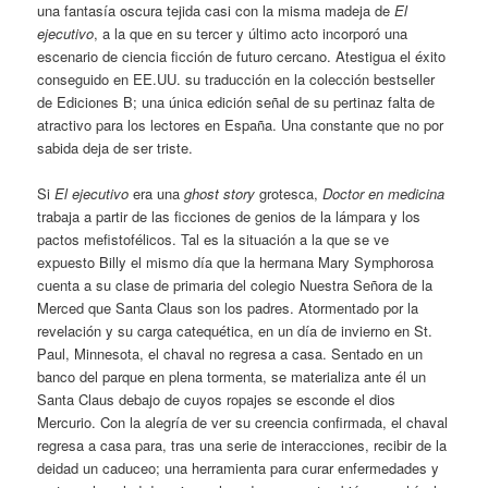
una fantasía oscura tejida casi con la misma madeja de
El
ejecutivo
, a la que en su tercer y último acto incorporó una
escenario de ciencia ficción de futuro cercano. Atestigua el éxito
conseguido en EE.UU. su traducción en la colección bestseller
de Ediciones B; una única edición señal de su pertinaz falta de
atractivo para los lectores en España. Una constante que no por
sabida deja de ser triste.
Si
El ejecutivo
era una
ghost story
grotesca,
Doctor en medicina
trabaja a partir de las ficciones de genios de la lámpara y los
pactos mefistofélicos. Tal es la situación a la que se ve
expuesto Billy el mismo día que la hermana Mary Symphorosa
cuenta a su clase de primaria del colegio Nuestra Señora de la
Merced que Santa Claus son los padres. Atormentado por la
revelación y su carga catequética, en un día de invierno en St.
Paul, Minnesota, el chaval no regresa a casa. Sentado en un
banco del parque en plena tormenta, se materializa ante él un
Santa Claus debajo de cuyos ropajes se esconde el dios
Mercurio. Con la alegría de ver su creencia confirmada, el chaval
regresa a casa para, tras una serie de interacciones, recibir de la
deidad un caduceo; una herramienta para curar enfermedades y