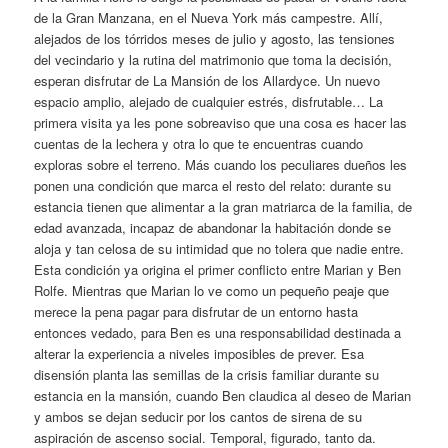
de la Gran Manzana, en el Nueva York más campestre. Allí,
alejados de los tórridos meses de julio y agosto, las tensiones
del vecindario y la rutina del matrimonio que toma la decisión,
esperan disfrutar de La Mansión de los Allardyce. Un nuevo
espacio amplio, alejado de cualquier estrés, disfrutable… La
primera visita ya les pone sobreaviso que una cosa es hacer las
cuentas de la lechera y otra lo que te encuentras cuando
exploras sobre el terreno. Más cuando los peculiares dueños les
ponen una condición que marca el resto del relato: durante su
estancia tienen que alimentar a la gran matriarca de la familia, de
edad avanzada, incapaz de abandonar la habitación donde se
aloja y tan celosa de su intimidad que no tolera que nadie entre.
Esta condición ya origina el primer conflicto entre Marian y Ben
Rolfe. Mientras que Marian lo ve como un pequeño peaje que
merece la pena pagar para disfrutar de un entorno hasta
entonces vedado, para Ben es una responsabilidad destinada a
alterar la experiencia a niveles imposibles de prever. Esa
disensión planta las semillas de la crisis familiar durante su
estancia en la mansión, cuando Ben claudica al deseo de Marian
y ambos se dejan seducir por los cantos de sirena de su
aspiración de ascenso social. Temporal, figurado, tanto da.