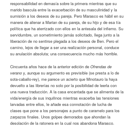
responsabilidad en demasía sobre la primera mientras que su
marido bascula entre la exacerbación de su masculinidad y la
sumisión a los deseos de su pareja. Pero Marasco es hábil en su
manera de alienar a Marian de su pareja, de su hijo y de esa tía
política que ha aterrizado con ellos en la antesala del infierno. Su
servidumbre, un sometimiento jamás solicitado, llega junto a la
liberación de no sentirse plegada a los deseos de Ben. Pero el
camino, lejos de llegar a ser una realización personal, conduce
su anulación absoluta; una consecuencia mucho más horrible.
Cincuenta años hace de la anterior edición de
Ofrendas de
verano
y, aunque su argumento es previsible (se presta a lo de
sota-caballo-rey), me parece un acierto que Minotauro la haya
devuelto a las librerías no solo por la posibilidad de leerla con
una nueva traducción. A la casa encantada que se alimenta de la
vida/energía de sus inquilinos mientras exacerba las tensiones
larvadas entre ellos, le añade esa connotación de lucha de
clases que pone a los personajes a punto de caramelo para los
zarpazos finales. Unos golpes demorados que ahondan la
desolación de la ratonera en la cual nos abandona Marasco.