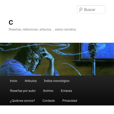
Ir
al
Busc
contenido
principal
C
Reseñas, reflexiones, artículos… sobre narrativa.
Menú
Inicio
Artículos
Índice cronológico
principal
Reseñas por autor
Archivo
Enlaces
¿Quiénes somos?
Contacto
Privacidad