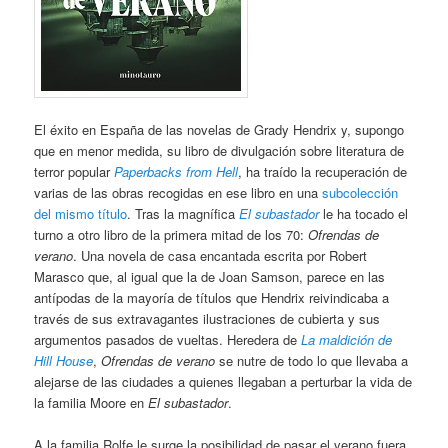
El éxito en España de las novelas de Grady Hendrix y, supongo
que en menor medida, su libro de divulgación sobre literatura de
terror popular
Paperbacks from Hell
, ha traído la recuperación de
varias de las obras recogidas en ese libro en una
subcolección
del mismo título
. Tras la magnífica
El subastador
le ha tocado el
turno a otro libro de la primera mitad de los 70:
Ofrendas de
verano
. Una novela de casa encantada escrita por Robert
Marasco que, al igual que la de Joan Samson, parece en las
antípodas de la mayoría de títulos que Hendrix reivindicaba a
través de sus extravagantes ilustraciones de cubierta y sus
argumentos pasados de vueltas. Heredera de
La maldición de
Hill House
,
Ofrendas de verano
se nutre de todo lo que llevaba a
alejarse de las ciudades a quienes llegaban a perturbar la vida de
la familia Moore en
El subastador
.
A la familia Rolfe le surge la posibilidad de pasar el verano fuera