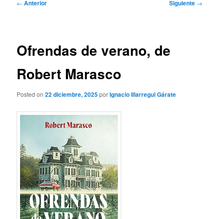
Navegación
←
Anterior
Siguiente
→
de
entradas
Ofrendas de verano, de
Robert Marasco
Posted on
22 diciembre, 2025
por
Ignacio Illarregui Gárate