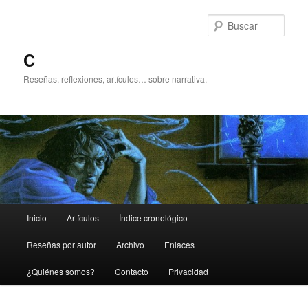
Ir
Ir
al
al
Busc
contenido
contenido
principal
secundario
C
Reseñas, reflexiones, artículos… sobre narrativa.
Menú
Inicio
Artículos
Índice cronológico
principal
Reseñas por autor
Archivo
Enlaces
¿Quiénes somos?
Contacto
Privacidad