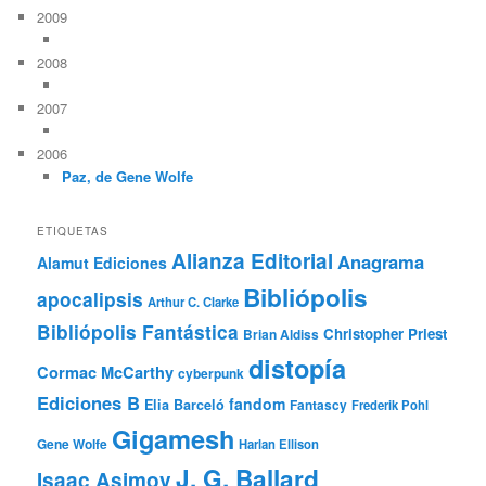
2009
2008
2007
2006
Paz, de Gene Wolfe
ETIQUETAS
Alianza Editorial
Anagrama
Alamut Ediciones
Bibliópolis
apocalipsis
Arthur C. Clarke
Bibliópolis Fantástica
Christopher Priest
Brian Aldiss
distopía
Cormac McCarthy
cyberpunk
Ediciones B
fandom
Elia Barceló
Fantascy
Frederik Pohl
Gigamesh
Gene Wolfe
Harlan Ellison
J. G. Ballard
Isaac Asimov