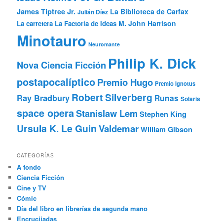
James Tiptree Jr.
La Biblioteca de Carfax
Julián Díez
M. John Harrison
La carretera
La Factoría de Ideas
Minotauro
Neuromante
Philip K. Dick
Nova Ciencia Ficción
postapocalíptico
Premio Hugo
Premio Ignotus
Robert Silverberg
Ray Bradbury
Runas
Solaris
space opera
Stanislaw Lem
Stephen King
Ursula K. Le Guin
Valdemar
William Gibson
CATEGORÍAS
A fondo
Ciencia Ficción
Cine y TV
Cómic
Día del libro en librerías de segunda mano
Encrucijadas