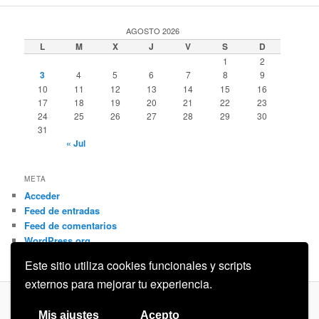
AGOSTO 2026
L
M
X
J
V
S
D
1
2
3
4
5
6
7
8
9
10
11
12
13
14
15
16
17
18
19
20
21
22
23
24
25
26
27
28
29
30
31
« Jul
META
Acceder
Feed de entradas
Feed de comentarios
WordPress.org
Este sitio utiliza cookies funcionales y scripts
externos para mejorar tu experiencia.
Privacidad
Funciona gracias a WordPress
Mis ajustes
Acepto