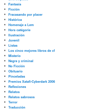
Fantasía
Ficción
Fracasando por placer
Histórica
Homenaje a Lem
Hors catégorie
Ilustración
Juvenil
Listas
Los cinco mejores libros de cf
Misterio
Negra y criminal
No Ficción
Obituario
Pinceladas
Premios Xatafi-Cyberdark 2006
Reflexiones
Relatos
Relatos sabrosos
Terror
Traducción