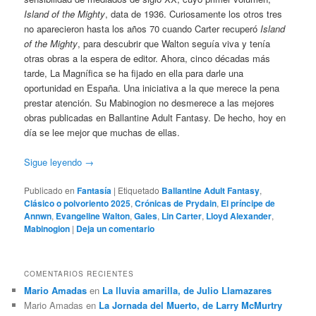
Island of the Mighty
, data de 1936. Curiosamente los otros tres
no aparecieron hasta los años 70 cuando Carter recuperó
Island
of the Mighty
, para descubrir que Walton seguía viva y tenía
otras obras a la espera de editor. Ahora, cinco décadas más
tarde, La Magnífica se ha fijado en ella para darle una
oportunidad en España. Una iniciativa a la que merece la pena
prestar atención. Su Mabinogion no desmerece a las mejores
obras publicadas en Ballantine Adult Fantasy. De hecho, hoy en
día se lee mejor que muchas de ellas.
Sigue leyendo
→
Publicado en
Fantasía
|
Etiquetado
Ballantine Adult Fantasy
,
Clásico o polvoriento 2025
,
Crónicas de Prydain
,
El príncipe de
Annwn
,
Evangeline Walton
,
Gales
,
Lin Carter
,
Lloyd Alexander
,
Mabinogion
|
Deja un comentario
COMENTARIOS RECIENTES
Mario Amadas
en
La lluvia amarilla, de Julio Llamazares
Mario Amadas
en
La Jornada del Muerto, de Larry McMurtry