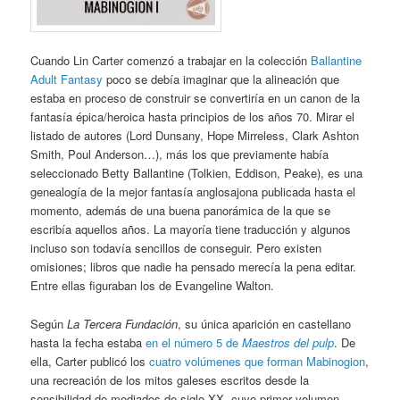
Cuando Lin Carter comenzó a trabajar en la colección
Ballantine
Adult Fantasy
poco se debía imaginar que la alineación que
estaba en proceso de construir se convertiría en un canon de la
fantasía épica/heroica hasta principios de los años 70. Mirar el
listado de autores (Lord Dunsany, Hope Mirreless, Clark Ashton
Smith, Poul Anderson…), más los que previamente había
seleccionado Betty Ballantine (Tolkien, Eddison, Peake), es una
genealogía de la mejor fantasía anglosajona publicada hasta el
momento, además de una buena panorámica de la que se
escribía aquellos años. La mayoría tiene traducción y algunos
incluso son todavía sencillos de conseguir. Pero existen
omisiones; libros que nadie ha pensado merecía la pena editar.
Entre ellas figuraban los de Evangeline Walton.
Según
La Tercera Fundación
, su única aparición en castellano
hasta la fecha estaba
en el número 5 de
Maestros del pulp
. De
ella, Carter publicó los
cuatro volúmenes que forman Mabinogion
,
una recreación de los mitos galeses escritos desde la
sensibilidad de mediados de siglo XX, cuyo primer volumen,