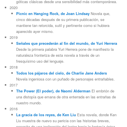
góticas clásicas desde una sensibilidad más contemporánea.
2020
Picnic en Hanging Rock, de Joan Lindsay
Novela que,
cinco décadas después de su primera publicación, se
mantiene tan retorcida, sutil y pertinente como si hubiera
aparecido ayer mismo.
2019
Señales que precederán al fin del mundo, de Yuri Herrera
Desde la primera palabra Yuri Herrera pone de manifiesto la
naturaleza fronteriza de esta novela a través de un
fresquísimo uso del lenguaje.
2018
Todos los pájaros del cielo, de Charlie Jane Anders
Novela ingeniosa con un puñado de personajes entrañables.
2017
The Power (El poder), de Naomi Alderman
El embrión de
una distopía que emana de otra enterrada en las entrañas de
nuestro mundo.
2016
La gracia de los reyes, de Ken Liu
Esta novela, donde Ken
Liu muestra de nuevo su pericia con las historias breves,
necesita de una inclinación del lector hacia la fantasía épica