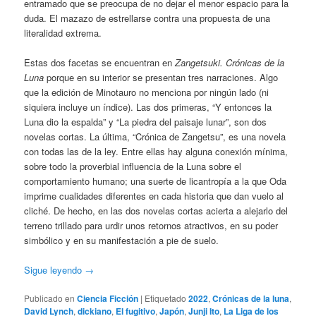
entramado que se preocupa de no dejar el menor espacio para la
duda. El mazazo de estrellarse contra una propuesta de una
literalidad extrema.
Estas dos facetas se encuentran en
Zangetsuki. Crónicas de la
Luna
porque en su interior se presentan tres narraciones. Algo
que la edición de Minotauro no menciona por ningún lado (ni
siquiera incluye un índice). Las dos primeras, “Y entonces la
Luna dio la espalda” y “La piedra del paisaje lunar”, son dos
novelas cortas. La última, “Crónica de Zangetsu”, es una novela
con todas las de la ley. Entre ellas hay alguna conexión mínima,
sobre todo la proverbial influencia de la Luna sobre el
comportamiento humano; una suerte de licantropía a la que Oda
imprime cualidades diferentes en cada historia que dan vuelo al
cliché. De hecho, en las dos novelas cortas acierta a alejarlo del
terreno trillado para urdir unos retornos atractivos, en su poder
simbólico y en su manifestación a pie de suelo.
Sigue leyendo
→
Publicado en
Ciencia Ficción
|
Etiquetado
2022
,
Crónicas de la luna
,
David Lynch
,
dickiano
,
El fugitivo
,
Japón
,
Junji Ito
,
La Liga de los