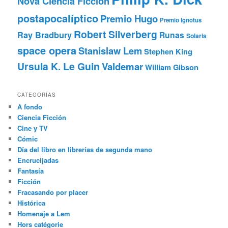
Nova Ciencia Ficción
postapocalíptico
Premio Hugo
Premio Ignotus
Robert Silverberg
Ray Bradbury
Runas
Solaris
space opera
Stanislaw Lem
Stephen King
Ursula K. Le Guin
Valdemar
William Gibson
CATEGORÍAS
A fondo
Ciencia Ficción
Cine y TV
Cómic
Día del libro en librerías de segunda mano
Encrucijadas
Fantasía
Ficción
Fracasando por placer
Histórica
Homenaje a Lem
Hors catégorie