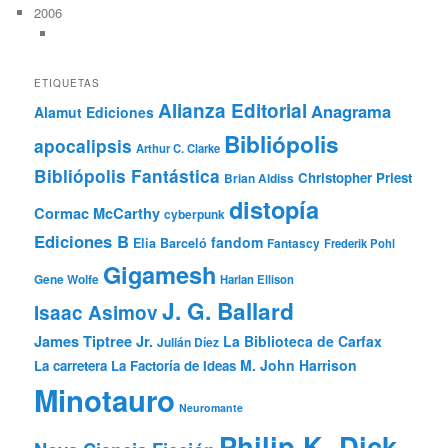
2006
ETIQUETAS
Alianza Editorial
Anagrama
Alamut Ediciones
Bibliópolis
apocalipsis
Arthur C. Clarke
Bibliópolis Fantástica
Christopher Priest
Brian Aldiss
distopía
Cormac McCarthy
cyberpunk
Ediciones B
fandom
Elia Barceló
Fantascy
Frederik Pohl
Gigamesh
Gene Wolfe
Harlan Ellison
J. G. Ballard
Isaac Asimov
James Tiptree Jr.
La Biblioteca de Carfax
Julián Díez
M. John Harrison
La carretera
La Factoría de Ideas
Minotauro
Neuromante
Philip K. Dick