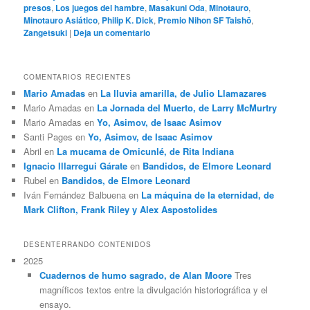
presos
,
Los juegos del hambre
,
Masakuni Oda
,
Minotauro
,
Minotauro Asiático
,
Philip K. Dick
,
Premio Nihon SF Taishō
,
Zangetsuki
|
Deja un comentario
COMENTARIOS RECIENTES
Mario Amadas
en
La lluvia amarilla, de Julio Llamazares
Mario Amadas
en
La Jornada del Muerto, de Larry McMurtry
Mario Amadas
en
Yo, Asimov, de Isaac Asimov
Santi Pages
en
Yo, Asimov, de Isaac Asimov
Abril
en
La mucama de Omicunlé, de Rita Indiana
Ignacio Illarregui Gárate
en
Bandidos, de Elmore Leonard
Rubel
en
Bandidos, de Elmore Leonard
Iván Fernández Balbuena
en
La máquina de la eternidad, de
Mark Clifton, Frank Riley y Alex Aspostolides
DESENTERRANDO CONTENIDOS
2025
Cuadernos de humo sagrado, de Alan Moore
Tres
magníficos textos entre la divulgación historiográfica y el
ensayo.