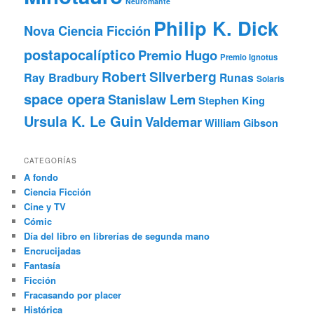
Neuromante
Philip K. Dick
Nova Ciencia Ficción
postapocalíptico
Premio Hugo
Premio Ignotus
Robert Silverberg
Ray Bradbury
Runas
Solaris
space opera
Stanislaw Lem
Stephen King
Ursula K. Le Guin
Valdemar
William Gibson
CATEGORÍAS
A fondo
Ciencia Ficción
Cine y TV
Cómic
Día del libro en librerías de segunda mano
Encrucijadas
Fantasía
Ficción
Fracasando por placer
Histórica