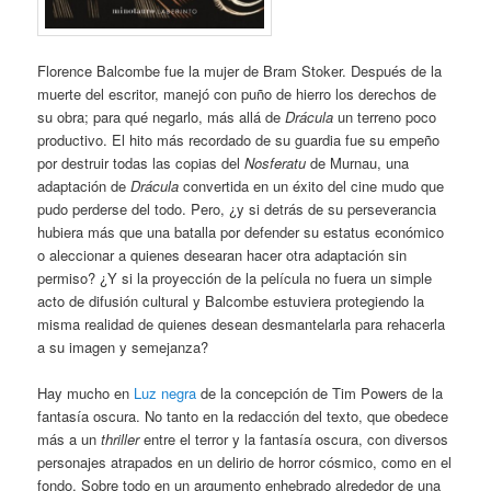
Florence Balcombe fue la mujer de Bram Stoker. Después de la
muerte del escritor, manejó con puño de hierro los derechos de
su obra; para qué negarlo, más allá de
Drácula
un terreno poco
productivo. El hito más recordado de su guardia fue su empeño
por destruir todas las copias del
Nosferatu
de Murnau, una
adaptación de
Drácula
convertida en un éxito del cine mudo que
pudo perderse del todo. Pero, ¿y si detrás de su perseverancia
hubiera más que una batalla por defender su estatus económico
o aleccionar a quienes desearan hacer otra adaptación sin
permiso? ¿Y si la proyección de la película no fuera un simple
acto de difusión cultural y Balcombe estuviera protegiendo la
misma realidad de quienes desean desmantelarla para rehacerla
a su imagen y semejanza?
Hay mucho en
Luz negra
de la concepción de Tim Powers de la
fantasía oscura. No tanto en la redacción del texto, que obedece
más a un
thriller
entre el terror y la fantasía oscura, con diversos
personajes atrapados en un delirio de horror cósmico, como en el
fondo. Sobre todo en un argumento enhebrado alrededor de una