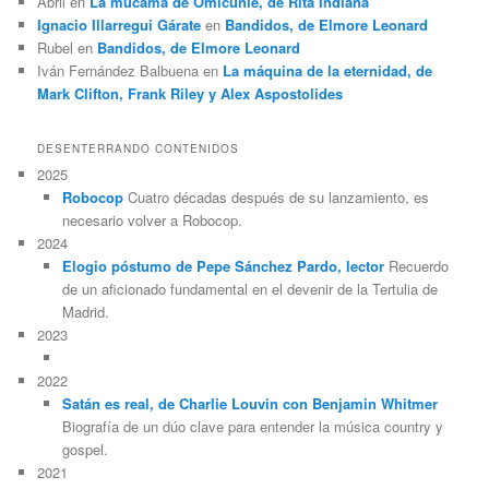
Abril
en
La mucama de Omicunlé, de Rita Indiana
Ignacio Illarregui Gárate
en
Bandidos, de Elmore Leonard
Rubel
en
Bandidos, de Elmore Leonard
Iván Fernández Balbuena
en
La máquina de la eternidad, de
Mark Clifton, Frank Riley y Alex Aspostolides
DESENTERRANDO CONTENIDOS
2025
Robocop
Cuatro décadas después de su lanzamiento, es
necesario volver a Robocop.
2024
Elogio póstumo de Pepe Sánchez Pardo, lector
Recuerdo
de un aficionado fundamental en el devenir de la Tertulia de
Madrid.
2023
2022
Satán es real, de Charlie Louvin con Benjamin Whitmer
Biografía de un dúo clave para entender la música country y
gospel.
2021