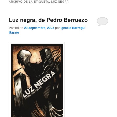
ARCHIVO DE LA ETIQUETA:
LUZ NEGRA
Luz negra, de Pedro Berruezo
Posted on
29 septiembre, 2025
por
Ignacio Illarregui
Gárate