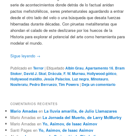
serie de acontecimientos donde detrás de lo factual anidan
pactos mefistofélicos, seres preternaturales aguardando a entrar
desde el otro lado del velo o una búsqueda que desata fuerzas
hibernadas durante décadas. Con piruetas metaliterarias que
ahondan el calado de este deslizarse por los huecos de la
Historia para explorar el potencial del arte como herramienta para
modelar el mundo.
Sigue leyendo
→
Publicado en
Terror
|
Etiquetado
Albin Grau
,
Apartamento 16
,
Bram
Stoker
,
David J. Skal
,
Drácula
,
F. W. Murnau
,
Hollywood gótico
,
Hollywood maldito
,
Jesús Palacios
,
Luz negra
,
Minotauro
,
Nosferatu
,
Pedro Berruezo
,
Tim Powers
|
Deja un comentario
COMENTARIOS RECIENTES
Mario Amadas
en
La lluvia amarilla, de Julio Llamazares
Mario Amadas
en
La Jornada del Muerto, de Larry McMurtry
Mario Amadas
en
Yo, Asimov, de Isaac Asimov
Santi Pages
en
Yo, Asimov, de Isaac Asimov