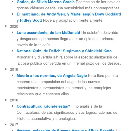
Gótico, de Silvia Moreno-García
Recreación de las novelas
góticas clásicas desde una sensibilidad más contemporánea.
El marciano, de Andy Weir, y Marte, según Drew Goddard
y Ridley Scott
Novela y adaptación frente a frente
2020
Luna ascendente, de Ian McDonald
Un culebrón desvaído
y desganado que apenas llega a ser un ripio de la primera
novela de la trilogía.
National Quiz, de Reiichi Sugimoto y Shinkichi Kato
Visionaria y divertida sátira sobre la espectacularización de
la cosa pública convertida en un infernal pozo del los deseos.
2019
Muerte a los normies, de Angela Nagle
Este libro permite
hacerse una composición del auge de los nuevos
movimientos supremacistas en internet y las complejas
relaciones que mantienen ellos.
2018
Contracultura, ¿dónde estás?
Fino análisis de la
Contracultura, de sus significados y sus logros, además de
Historia acumulativa y cronológica.
2017
Verbum, selección de Susana Arroyo y Silvia Schettin
Un