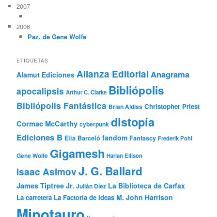
2007
2006
Paz, de Gene Wolfe
ETIQUETAS
Alianza Editorial
Anagrama
Alamut Ediciones
Bibliópolis
apocalipsis
Arthur C. Clarke
Bibliópolis Fantástica
Christopher Priest
Brian Aldiss
distopía
Cormac McCarthy
cyberpunk
Ediciones B
fandom
Elia Barceló
Fantascy
Frederik Pohl
Gigamesh
Gene Wolfe
Harlan Ellison
J. G. Ballard
Isaac Asimov
James Tiptree Jr.
La Biblioteca de Carfax
Julián Díez
M. John Harrison
La carretera
La Factoría de Ideas
Minotauro