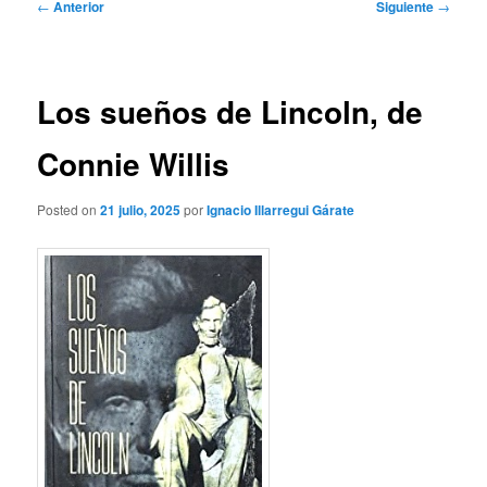
Navegación
←
Anterior
Siguiente
→
de
entradas
Los sueños de Lincoln, de
Connie Willis
Posted on
21 julio, 2025
por
Ignacio Illarregui Gárate