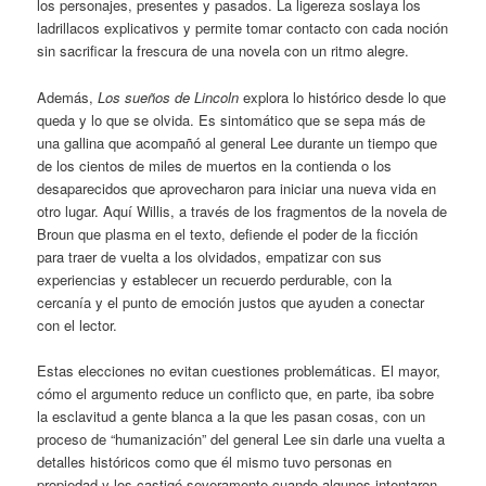
los personajes, presentes y pasados. La ligereza soslaya los
ladrillacos explicativos y permite tomar contacto con cada noción
sin sacrificar la frescura de una novela con un ritmo alegre.
Además,
Los sueños de Lincoln
explora lo histórico desde lo que
queda y lo que se olvida. Es sintomático que se sepa más de
una gallina que acompañó al general Lee durante un tiempo que
de los cientos de miles de muertos en la contienda o los
desaparecidos que aprovecharon para iniciar una nueva vida en
otro lugar. Aquí Willis, a través de los fragmentos de la novela de
Broun que plasma en el texto, defiende el poder de la ficción
para traer de vuelta a los olvidados, empatizar con sus
experiencias y establecer un recuerdo perdurable, con la
cercanía y el punto de emoción justos que ayuden a conectar
con el lector.
Estas elecciones no evitan cuestiones problemáticas. El mayor,
cómo el argumento reduce un conflicto que, en parte, iba sobre
la esclavitud a gente blanca a la que les pasan cosas, con un
proceso de “humanización” del general Lee sin darle una vuelta a
detalles históricos como que él mismo tuvo personas en
propiedad y los castigó severamente cuando algunos intentaron