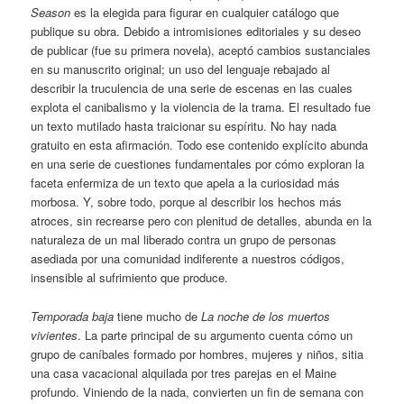
Season
es la elegida para figurar en cualquier catálogo que
publique su obra. Debido a intromisiones editoriales y su deseo
de publicar (fue su primera novela), aceptó cambios sustanciales
en su manuscrito original; un uso del lenguaje rebajado al
describir la truculencia de una serie de escenas en las cuales
explota el canibalismo y la violencia de la trama. El resultado fue
un texto mutilado hasta traicionar su espíritu. No hay nada
gratuito en esta afirmación. Todo ese contenido explícito abunda
en una serie de cuestiones fundamentales por cómo exploran la
faceta enfermiza de un texto que apela a la curiosidad más
morbosa. Y, sobre todo, porque al describir los hechos más
atroces, sin recrearse pero con plenitud de detalles, abunda en la
naturaleza de un mal liberado contra un grupo de personas
asediada por una comunidad indiferente a nuestros códigos,
insensible al sufrimiento que produce.
Temporada baja
tiene mucho de
La noche de los muertos
vivientes
. La parte principal de su argumento cuenta cómo un
grupo de caníbales formado por hombres, mujeres y niños, sitia
una casa vacacional alquilada por tres parejas en el Maine
profundo. Viniendo de la nada, convierten un fin de semana con