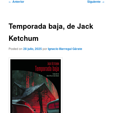
Navegación
←
Anterior
Siguiente
→
de
entradas
Temporada baja, de Jack
Ketchum
Posted on
28 julio, 2025
por
Ignacio Illarregui Gárate