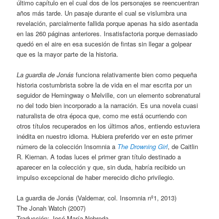
último capítulo en el cual dos de los personajes se reencuentran
años más tarde. Un pasaje durante el cual se vislumbra una
revelación, parcialmente fallida porque apenas ha sido asentada
en las 260 páginas anteriores. Insatisfactoria porque demasiado
quedó en el aire en esa sucesión de fintas sin llegar a golpear
que es la mayor parte de la historia.
La guardia de Jonás
funciona relativamente bien como pequeña
historia costumbrista sobre la de vida en el mar escrita por un
seguidor de Hemingway o Melville, con un elemento sobrenatural
no del todo bien incorporado a la narración. Es una novela cuasi
naturalista de otra época que, como me está ocurriendo con
otros títulos recuperados en los últimos años, entiendo estuviera
inédita en nuestro idioma. Hubiera preferido ver en este primer
número de la colección Insomnia a
The Drowning Girl
, de Caitlin
R. Kiernan. A todas luces el primer gran título destinado a
aparecer en la colección y que, sin duda, habría recibido un
impulso excepcional de haber merecido dicho privilegio.
La guardia de Jonás (Valdemar, col. Insomnia nº1, 2013)
The Jonah Watch (2007)
Traducción: José María Nebreda