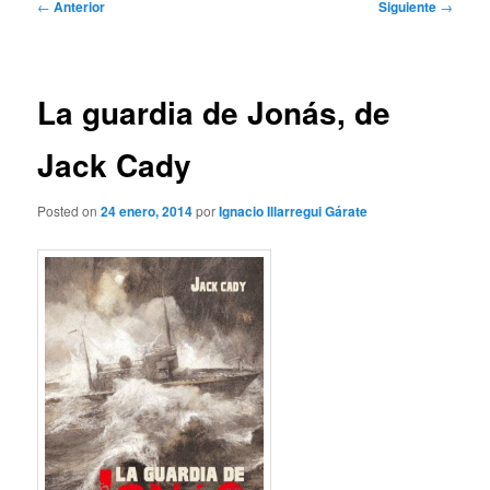
Navegación
←
Anterior
Siguiente
→
de
entradas
La guardia de Jonás, de
Jack Cady
Posted on
24 enero, 2014
por
Ignacio Illarregui Gárate