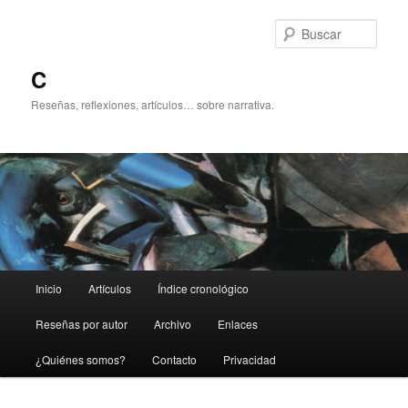
Ir
al
Busc
contenido
principal
C
Reseñas, reflexiones, artículos… sobre narrativa.
Menú
Inicio
Artículos
Índice cronológico
principal
Reseñas por autor
Archivo
Enlaces
¿Quiénes somos?
Contacto
Privacidad