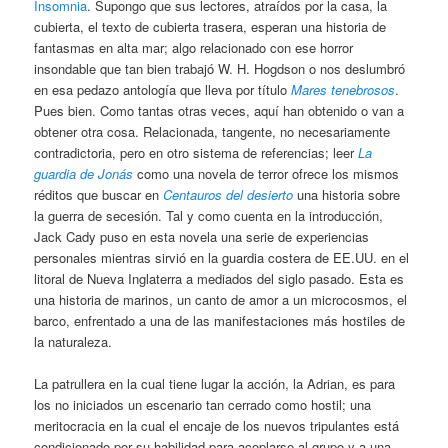
Insomnia
. Supongo que sus lectores, atraídos por la casa, la
cubierta, el texto de cubierta trasera, esperan una historia de
fantasmas en alta mar; algo relacionado con ese horror
insondable que tan bien trabajó W. H. Hogdson o nos deslumbró
en esa pedazo antología que lleva por título
Mares tenebrosos
.
Pues bien. Como tantas otras veces, aquí han obtenido o van a
obtener otra cosa. Relacionada, tangente, no necesariamente
contradictoria, pero en otro sistema de referencias; leer
La
guardia de Jonás
como una novela de terror ofrece los mismos
réditos que buscar en
Centauros del desierto
una historia sobre
la guerra de secesión. Tal y como cuenta en la introducción,
Jack Cady puso en esta novela una serie de experiencias
personales mientras sirvió en la guardia costera de EE.UU. en el
litoral de Nueva Inglaterra a mediados del siglo pasado. Esta es
una historia de marinos, un canto de amor a un microcosmos, el
barco, enfrentado a una de las manifestaciones más hostiles de
la naturaleza.
La patrullera en la cual tiene lugar la acción, la Adrian, es para
los no iniciados un escenario tan cerrado como hostil; una
meritocracia en la cual el encaje de los nuevos tripulantes está
condicionado por su habilidad para acoplarse al grupo y a una