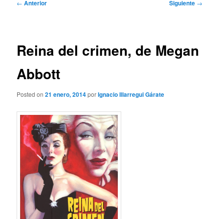
Navegación
←
Anterior
Siguiente
→
de
entradas
Reina del crimen, de Megan
Abbott
Posted on
21 enero, 2014
por
Ignacio Illarregui Gárate