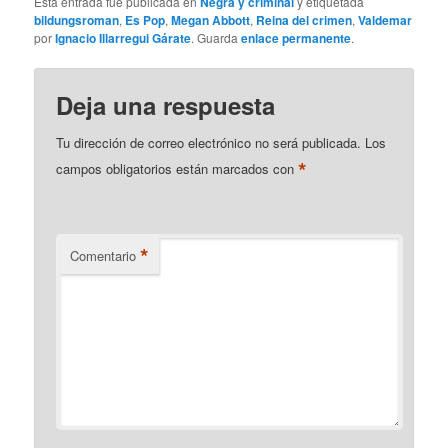
Esta entrada fue publicada en
Negra y criminal
y etiquetada
bildungsroman
,
Es Pop
,
Megan Abbott
,
Reina del crimen
,
Valdemar
por
Ignacio Illarregui Gárate
. Guarda
enlace permanente
.
Deja una respuesta
Tu dirección de correo electrónico no será publicada.
Los
*
campos obligatorios están marcados con
*
Comentario