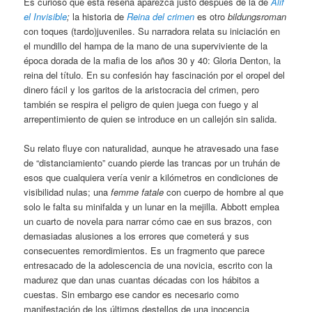
Es curioso que esta reseña aparezca justo después de la de
Alif
el Invisible
;
la historia de
Reina del crimen
es otro
bildungsroman
con toques (tardo)juveniles. Su narradora relata su iniciación en
el mundillo del hampa de la mano de una superviviente de la
época dorada de la mafia de los años 30 y 40: Gloria Denton, la
reina del título. En su confesión hay fascinación por el oropel del
dinero fácil y los garitos de la aristocracia del crimen, pero
también se respira el peligro de quien juega con fuego y al
arrepentimiento de quien se introduce en un callejón sin salida.
Su relato fluye con naturalidad, aunque he atravesado una fase
de “distanciamiento” cuando pierde las trancas por un truhán de
esos que cualquiera vería venir a kilómetros en condiciones de
visibilidad nulas; una
femme fatale
con cuerpo de hombre al que
solo le falta su minifalda y un lunar en la mejilla. Abbott emplea
un cuarto de novela para narrar cómo cae en sus brazos, con
demasiadas alusiones a los errores que cometerá y sus
consecuentes remordimientos. Es un fragmento que parece
entresacado de la adolescencia de una novicia, escrito con la
madurez que dan unas cuantas décadas con los hábitos a
cuestas. Sin embargo ese candor es necesario como
manifestación de los últimos destellos de una inocencia