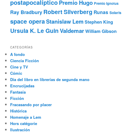
postapocalíptico
Premio Hugo
Premio Ignotus
Robert Silverberg
Ray Bradbury
Runas
Solaris
space opera
Stanislaw Lem
Stephen King
Ursula K. Le Guin
Valdemar
William Gibson
CATEGORÍAS
A fondo
Ciencia Ficción
Cine y TV
Cómic
Día del libro en librerías de segunda mano
Encrucijadas
Fantasía
Ficción
Fracasando por placer
Histórica
Homenaje a Lem
Hors catégorie
Ilustración