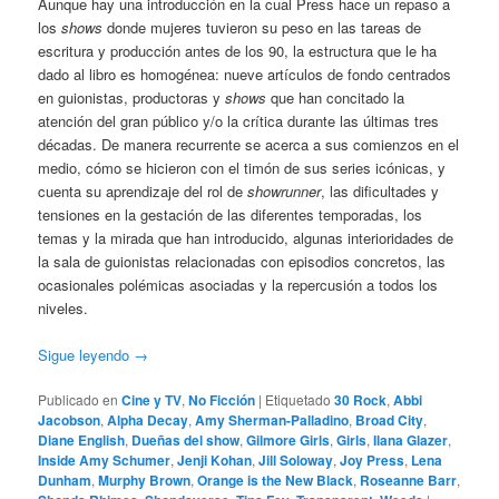
Aunque hay una introducción en la cual Press hace un repaso a
los
shows
donde mujeres tuvieron su peso en las tareas de
escritura y producción antes de los 90, la estructura que le ha
dado al libro es homogénea: nueve artículos de fondo centrados
en guionistas, productoras y
shows
que han concitado la
atención del gran público y/o la crítica durante las últimas tres
décadas. De manera recurrente se acerca a sus comienzos en el
medio, cómo se hicieron con el timón de sus series icónicas, y
cuenta su aprendizaje del rol de
showrunner
, las dificultades y
tensiones en la gestación de las diferentes temporadas, los
temas y la mirada que han introducido, algunas interioridades de
la sala de guionistas relacionadas con episodios concretos, las
ocasionales polémicas asociadas y la repercusión a todos los
niveles.
Sigue leyendo
→
Publicado en
Cine y TV
,
No Ficción
|
Etiquetado
30 Rock
,
Abbi
Jacobson
,
Alpha Decay
,
Amy Sherman-Palladino
,
Broad City
,
Diane English
,
Dueñas del show
,
Gilmore Girls
,
Girls
,
Ilana Glazer
,
Inside Amy Schumer
,
Jenji Kohan
,
Jill Soloway
,
Joy Press
,
Lena
Dunham
,
Murphy Brown
,
Orange is the New Black
,
Roseanne Barr
,