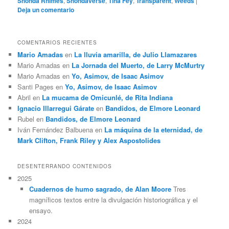
Shonda Rhimes
,
Shondaverse
,
Tina Fey
,
Transparent
,
Weeds
|
Deja un comentario
COMENTARIOS RECIENTES
Mario Amadas
en
La lluvia amarilla, de Julio Llamazares
Mario Amadas
en
La Jornada del Muerto, de Larry McMurtry
Mario Amadas
en
Yo, Asimov, de Isaac Asimov
Santi Pages
en
Yo, Asimov, de Isaac Asimov
Abril
en
La mucama de Omicunlé, de Rita Indiana
Ignacio Illarregui Gárate
en
Bandidos, de Elmore Leonard
Rubel
en
Bandidos, de Elmore Leonard
Iván Fernández Balbuena
en
La máquina de la eternidad, de
Mark Clifton, Frank Riley y Alex Aspostolides
DESENTERRANDO CONTENIDOS
2025
Cuadernos de humo sagrado, de Alan Moore
Tres
magníficos textos entre la divulgación historiográfica y el
ensayo.
2024