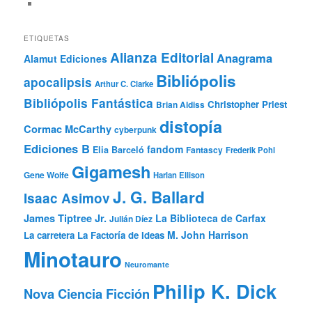
ETIQUETAS
Alianza Editorial
Anagrama
Alamut Ediciones
Bibliópolis
apocalipsis
Arthur C. Clarke
Bibliópolis Fantástica
Christopher Priest
Brian Aldiss
distopía
Cormac McCarthy
cyberpunk
Ediciones B
fandom
Elia Barceló
Fantascy
Frederik Pohl
Gigamesh
Gene Wolfe
Harlan Ellison
J. G. Ballard
Isaac Asimov
James Tiptree Jr.
La Biblioteca de Carfax
Julián Díez
M. John Harrison
La carretera
La Factoría de Ideas
Minotauro
Neuromante
Philip K. Dick
Nova Ciencia Ficción