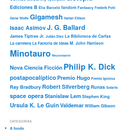
Ediciones B
fandom
Elia Barceló
Fantascy
Frederik Pohl
Gigamesh
Gene Wolfe
Harlan Ellison
J. G. Ballard
Isaac Asimov
James Tiptree Jr.
La Biblioteca de Carfax
Julián Díez
M. John Harrison
La carretera
La Factoría de Ideas
Minotauro
Neuromante
Philip K. Dick
Nova Ciencia Ficción
postapocalíptico
Premio Hugo
Premio Ignotus
Robert Silverberg
Ray Bradbury
Runas
Solaris
space opera
Stanislaw Lem
Stephen King
Ursula K. Le Guin
Valdemar
William Gibson
CATEGORÍAS
A fondo