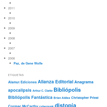
2011
2010
2009
2008
2007
2006
Paz, de Gene Wolfe
ETIQUETAS
Alianza Editorial
Anagrama
Alamut Ediciones
Bibliópolis
apocalipsis
Arthur C. Clarke
Bibliópolis Fantástica
Christopher Priest
Brian Aldiss
distopía
Cormac McCarthy
cyberpunk