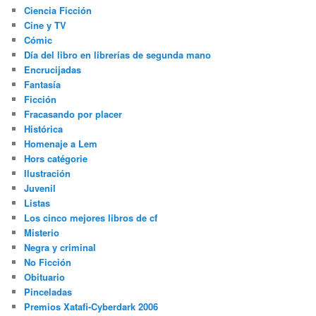
Ciencia Ficción
Cine y TV
Cómic
Día del libro en librerías de segunda mano
Encrucijadas
Fantasía
Ficción
Fracasando por placer
Histórica
Homenaje a Lem
Hors catégorie
Ilustración
Juvenil
Listas
Los cinco mejores libros de cf
Misterio
Negra y criminal
No Ficción
Obituario
Pinceladas
Premios Xatafi-Cyberdark 2006