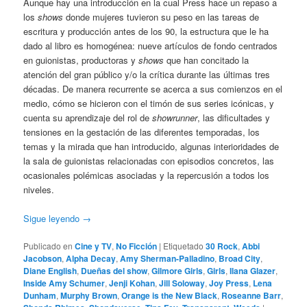
Aunque hay una introducción en la cual Press hace un repaso a
los
shows
donde mujeres tuvieron su peso en las tareas de
escritura y producción antes de los 90, la estructura que le ha
dado al libro es homogénea: nueve artículos de fondo centrados
en guionistas, productoras y
shows
que han concitado la
atención del gran público y/o la crítica durante las últimas tres
décadas. De manera recurrente se acerca a sus comienzos en el
medio, cómo se hicieron con el timón de sus series icónicas, y
cuenta su aprendizaje del rol de
showrunner
, las dificultades y
tensiones en la gestación de las diferentes temporadas, los
temas y la mirada que han introducido, algunas interioridades de
la sala de guionistas relacionadas con episodios concretos, las
ocasionales polémicas asociadas y la repercusión a todos los
niveles.
Sigue leyendo
→
Publicado en
Cine y TV
,
No Ficción
|
Etiquetado
30 Rock
,
Abbi
Jacobson
,
Alpha Decay
,
Amy Sherman-Palladino
,
Broad City
,
Diane English
,
Dueñas del show
,
Gilmore Girls
,
Girls
,
Ilana Glazer
,
Inside Amy Schumer
,
Jenji Kohan
,
Jill Soloway
,
Joy Press
,
Lena
Dunham
,
Murphy Brown
,
Orange is the New Black
,
Roseanne Barr
,