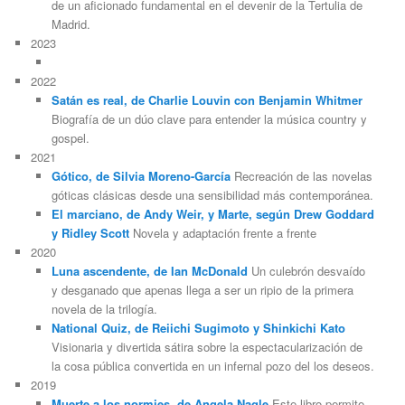
de un aficionado fundamental en el devenir de la Tertulia de
Madrid.
2023
2022
Satán es real, de Charlie Louvin con Benjamin Whitmer
Biografía de un dúo clave para entender la música country y
gospel.
2021
Gótico, de Silvia Moreno-García
Recreación de las novelas
góticas clásicas desde una sensibilidad más contemporánea.
El marciano, de Andy Weir, y Marte, según Drew Goddard
y Ridley Scott
Novela y adaptación frente a frente
2020
Luna ascendente, de Ian McDonald
Un culebrón desvaído
y desganado que apenas llega a ser un ripio de la primera
novela de la trilogía.
National Quiz, de Reiichi Sugimoto y Shinkichi Kato
Visionaria y divertida sátira sobre la espectacularización de
la cosa pública convertida en un infernal pozo del los deseos.
2019
Muerte a los normies, de Angela Nagle
Este libro permite