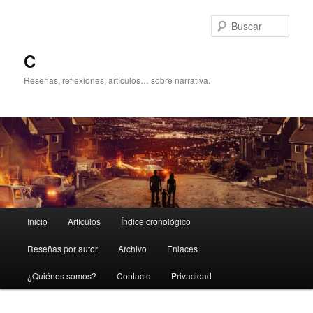
Ir
Ir
al
al
Busc
contenido
contenido
principal
secundario
C
Reseñas, reflexiones, artículos… sobre narrativa.
Menú
Inicio
Artículos
Índice cronológico
principal
Reseñas por autor
Archivo
Enlaces
¿Quiénes somos?
Contacto
Privacidad