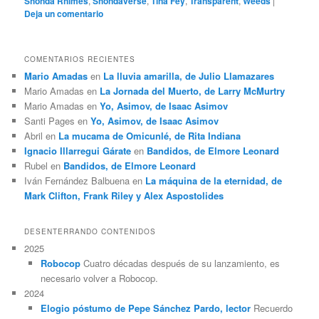
Shonda Rhimes
,
Shondaverse
,
Tina Fey
,
Transparent
,
Weeds
|
Deja un comentario
COMENTARIOS RECIENTES
Mario Amadas
en
La lluvia amarilla, de Julio Llamazares
Mario Amadas
en
La Jornada del Muerto, de Larry McMurtry
Mario Amadas
en
Yo, Asimov, de Isaac Asimov
Santi Pages
en
Yo, Asimov, de Isaac Asimov
Abril
en
La mucama de Omicunlé, de Rita Indiana
Ignacio Illarregui Gárate
en
Bandidos, de Elmore Leonard
Rubel
en
Bandidos, de Elmore Leonard
Iván Fernández Balbuena
en
La máquina de la eternidad, de
Mark Clifton, Frank Riley y Alex Aspostolides
DESENTERRANDO CONTENIDOS
2025
Robocop
Cuatro décadas después de su lanzamiento, es
necesario volver a Robocop.
2024
Elogio póstumo de Pepe Sánchez Pardo, lector
Recuerdo