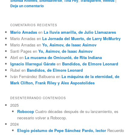
Shonda Rhimes
,
Shondaverse
,
Tina Fey
,
Transparent
,
Weeds
|
Deja un comentario
COMENTARIOS RECIENTES
Mario Amadas
en
La lluvia amarilla, de Julio Llamazares
Mario Amadas
en
La Jornada del Muerto, de Larry McMurtry
Mario Amadas
en
Yo, Asimov, de Isaac Asimov
Santi Pages
en
Yo, Asimov, de Isaac Asimov
Abril
en
La mucama de Omicunlé, de Rita Indiana
Ignacio Illarregui Gárate
en
Bandidos, de Elmore Leonard
Rubel
en
Bandidos, de Elmore Leonard
Iván Fernández Balbuena
en
La máquina de la eternidad, de
Mark Clifton, Frank Riley y Alex Aspostolides
DESENTERRANDO CONTENIDOS
2025
Robocop
Cuatro décadas después de su lanzamiento, es
necesario volver a Robocop.
2024
Elogio póstumo de Pepe Sánchez Pardo, lector
Recuerdo