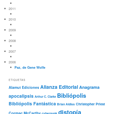
2011
2010
2009
2008
2007
2006
Paz, de Gene Wolfe
ETIQUETAS
Alianza Editorial
Anagrama
Alamut Ediciones
Bibliópolis
apocalipsis
Arthur C. Clarke
Bibliópolis Fantástica
Christopher Priest
Brian Aldiss
distopía
Cormac McCarthy
cyberpunk