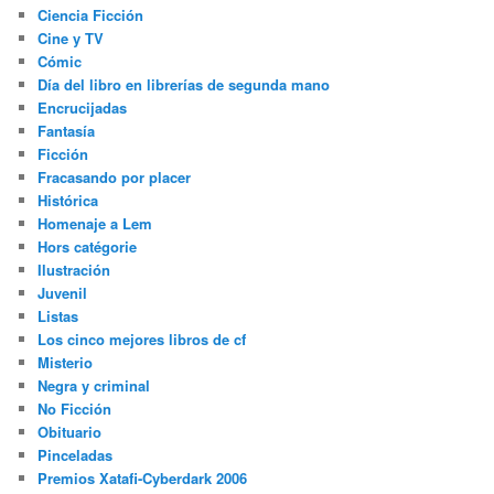
Ciencia Ficción
Cine y TV
Cómic
Día del libro en librerías de segunda mano
Encrucijadas
Fantasía
Ficción
Fracasando por placer
Histórica
Homenaje a Lem
Hors catégorie
Ilustración
Juvenil
Listas
Los cinco mejores libros de cf
Misterio
Negra y criminal
No Ficción
Obituario
Pinceladas
Premios Xatafi-Cyberdark 2006