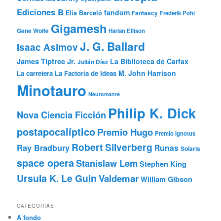
Ediciones B
fandom
Elia Barceló
Fantascy
Frederik Pohl
Gigamesh
Gene Wolfe
Harlan Ellison
J. G. Ballard
Isaac Asimov
James Tiptree Jr.
La Biblioteca de Carfax
Julián Díez
M. John Harrison
La carretera
La Factoría de Ideas
Minotauro
Neuromante
Philip K. Dick
Nova Ciencia Ficción
postapocalíptico
Premio Hugo
Premio Ignotus
Robert Silverberg
Ray Bradbury
Runas
Solaris
space opera
Stanislaw Lem
Stephen King
Ursula K. Le Guin
Valdemar
William Gibson
CATEGORÍAS
A fondo