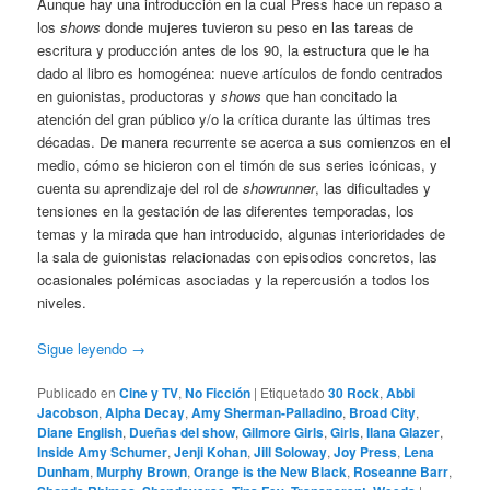
Aunque hay una introducción en la cual Press hace un repaso a
los
shows
donde mujeres tuvieron su peso en las tareas de
escritura y producción antes de los 90, la estructura que le ha
dado al libro es homogénea: nueve artículos de fondo centrados
en guionistas, productoras y
shows
que han concitado la
atención del gran público y/o la crítica durante las últimas tres
décadas. De manera recurrente se acerca a sus comienzos en el
medio, cómo se hicieron con el timón de sus series icónicas, y
cuenta su aprendizaje del rol de
showrunner
, las dificultades y
tensiones en la gestación de las diferentes temporadas, los
temas y la mirada que han introducido, algunas interioridades de
la sala de guionistas relacionadas con episodios concretos, las
ocasionales polémicas asociadas y la repercusión a todos los
niveles.
Sigue leyendo
→
Publicado en
Cine y TV
,
No Ficción
|
Etiquetado
30 Rock
,
Abbi
Jacobson
,
Alpha Decay
,
Amy Sherman-Palladino
,
Broad City
,
Diane English
,
Dueñas del show
,
Gilmore Girls
,
Girls
,
Ilana Glazer
,
Inside Amy Schumer
,
Jenji Kohan
,
Jill Soloway
,
Joy Press
,
Lena
Dunham
,
Murphy Brown
,
Orange is the New Black
,
Roseanne Barr
,