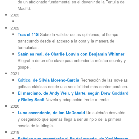
de un aficionado fundamental en el devenir de la Tertulia de
Madrid.
2023
2022
Tras el 11S
Sobre la validez de las opiniones, el tiempo
transcurrido desde el acceso a la obra y la manera de
formularlas.
Satán es real, de Charlie Louvin con Benjamin Whitmer
Biografía de un dúo clave para entender la música country y
gospel.
2021
Gótico, de Silvia Moreno-García
Recreación de las novelas
góticas clásicas desde una sensibilidad más contemporánea.
El marciano, de Andy Weir, y Marte, según Drew Goddard
y Ridley Scott
Novela y adaptación frente a frente
2020
Luna ascendente, de Ian McDonald
Un culebrón desvaído
y desganado que apenas llega a ser un ripio de la primera
novela de la trilogía.
2019
Señales que precederán al fin del mundo, de Yuri Herrera