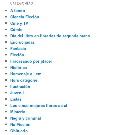
CATEGORÍAS
A fondo
Ciencia Ficción
Cine y TV
Cómic
Día del libro en librerías de segunda mano
Encrucijadas
Fantasía
Ficción
Fracasando por placer
Histórica
Homenaje a Lem
Hors catégorie
Ilustración
Juvenil
Listas
Los cinco mejores libros de cf
Misterio
Negra y criminal
No Ficción
Obituario