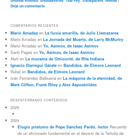
Shonda Rhimes
,
Shondaverse
,
Tina Fey
,
Transparent
,
Weeds
|
Deja un comentario
COMENTARIOS RECIENTES
Mario Amadas
en
La lluvia amarilla, de Julio Llamazares
Mario Amadas
en
La Jornada del Muerto, de Larry McMurtry
Mario Amadas
en
Yo, Asimov, de Isaac Asimov
Santi Pages
en
Yo, Asimov, de Isaac Asimov
Abril
en
La mucama de Omicunlé, de Rita Indiana
Ignacio Illarregui Gárate
en
Bandidos, de Elmore Leonard
Rubel
en
Bandidos, de Elmore Leonard
Iván Fernández Balbuena
en
La máquina de la eternidad, de
Mark Clifton, Frank Riley y Alex Aspostolides
DESENTERRANDO CONTENIDOS
2025
2024
Elogio póstumo de Pepe Sánchez Pardo, lector
Recuerdo
de un aficionado fundamental en el devenir de la Tertulia de