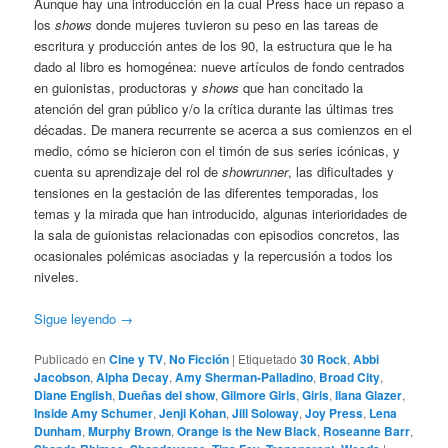
Aunque hay una introducción en la cual Press hace un repaso a
los
shows
donde mujeres tuvieron su peso en las tareas de
escritura y producción antes de los 90, la estructura que le ha
dado al libro es homogénea: nueve artículos de fondo centrados
en guionistas, productoras y
shows
que han concitado la
atención del gran público y/o la crítica durante las últimas tres
décadas. De manera recurrente se acerca a sus comienzos en el
medio, cómo se hicieron con el timón de sus series icónicas, y
cuenta su aprendizaje del rol de
showrunner
, las dificultades y
tensiones en la gestación de las diferentes temporadas, los
temas y la mirada que han introducido, algunas interioridades de
la sala de guionistas relacionadas con episodios concretos, las
ocasionales polémicas asociadas y la repercusión a todos los
niveles.
Sigue leyendo
→
Publicado en
Cine y TV
,
No Ficción
|
Etiquetado
30 Rock
,
Abbi
Jacobson
,
Alpha Decay
,
Amy Sherman-Palladino
,
Broad City
,
Diane English
,
Dueñas del show
,
Gilmore Girls
,
Girls
,
Ilana Glazer
,
Inside Amy Schumer
,
Jenji Kohan
,
Jill Soloway
,
Joy Press
,
Lena
Dunham
,
Murphy Brown
,
Orange is the New Black
,
Roseanne Barr
,