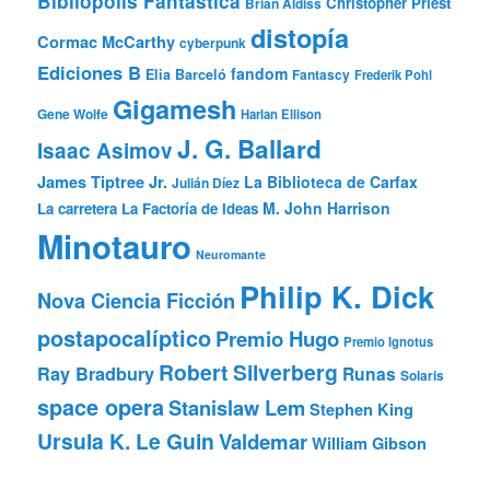
Bibliópolis Fantástica
Christopher Priest
Brian Aldiss
distopía
Cormac McCarthy
cyberpunk
Ediciones B
fandom
Elia Barceló
Fantascy
Frederik Pohl
Gigamesh
Gene Wolfe
Harlan Ellison
J. G. Ballard
Isaac Asimov
James Tiptree Jr.
La Biblioteca de Carfax
Julián Díez
M. John Harrison
La carretera
La Factoría de Ideas
Minotauro
Neuromante
Philip K. Dick
Nova Ciencia Ficción
postapocalíptico
Premio Hugo
Premio Ignotus
Robert Silverberg
Ray Bradbury
Runas
Solaris
space opera
Stanislaw Lem
Stephen King
Ursula K. Le Guin
Valdemar
William Gibson