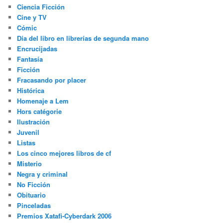
Ciencia Ficción
Cine y TV
Cómic
Día del libro en librerías de segunda mano
Encrucijadas
Fantasía
Ficción
Fracasando por placer
Histórica
Homenaje a Lem
Hors catégorie
Ilustración
Juvenil
Listas
Los cinco mejores libros de cf
Misterio
Negra y criminal
No Ficción
Obituario
Pinceladas
Premios Xatafi-Cyberdark 2006