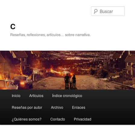
Ir
Ir
al
al
Busc
contenido
contenido
principal
secundario
C
Reseñas, reflexiones, artículos… sobre narrativa.
Menú
Inicio
Artículos
Índice cronológico
principal
Reseñas por autor
Archivo
Enlaces
¿Quiénes somos?
Contacto
Privacidad