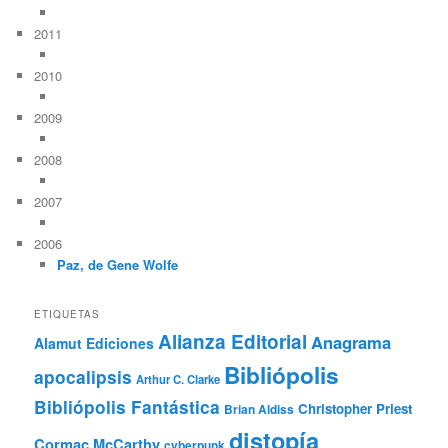
2011
2010
2009
2008
2007
2006
Paz, de Gene Wolfe
ETIQUETAS
Alianza Editorial
Anagrama
Alamut Ediciones
Bibliópolis
apocalipsis
Arthur C. Clarke
Bibliópolis Fantástica
Christopher Priest
Brian Aldiss
distopía
Cormac McCarthy
cyberpunk