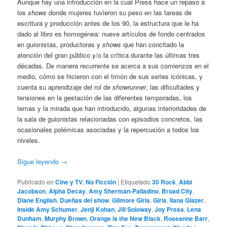
Aunque hay una introducción en la cual Press hace un repaso a
los
shows
donde mujeres tuvieron su peso en las tareas de
escritura y producción antes de los 90, la estructura que le ha
dado al libro es homogénea: nueve artículos de fondo centrados
en guionistas, productoras y
shows
que han concitado la
atención del gran público y/o la crítica durante las últimas tres
décadas. De manera recurrente se acerca a sus comienzos en el
medio, cómo se hicieron con el timón de sus series icónicas, y
cuenta su aprendizaje del rol de
showrunner
, las dificultades y
tensiones en la gestación de las diferentes temporadas, los
temas y la mirada que han introducido, algunas interioridades de
la sala de guionistas relacionadas con episodios concretos, las
ocasionales polémicas asociadas y la repercusión a todos los
niveles.
Sigue leyendo
→
Publicado en
Cine y TV
,
No Ficción
|
Etiquetado
30 Rock
,
Abbi
Jacobson
,
Alpha Decay
,
Amy Sherman-Palladino
,
Broad City
,
Diane English
,
Dueñas del show
,
Gilmore Girls
,
Girls
,
Ilana Glazer
,
Inside Amy Schumer
,
Jenji Kohan
,
Jill Soloway
,
Joy Press
,
Lena
Dunham
,
Murphy Brown
,
Orange is the New Black
,
Roseanne Barr
,