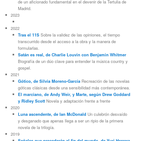
de un aficionado fundamental en el devenir de la Tertulia de
Madrid.
2023
2022
Tras el 11S
Sobre la validez de las opiniones, el tiempo
transcurrido desde el acceso a la obra y la manera de
formularlas.
Satán es real, de Charlie Louvin con Benjamin Whitmer
Biografía de un dúo clave para entender la música country y
gospel.
2021
Gótico, de Silvia Moreno-García
Recreación de las novelas
góticas clásicas desde una sensibilidad más contemporánea.
El marciano, de Andy Weir, y Marte, según Drew Goddard
y Ridley Scott
Novela y adaptación frente a frente
2020
Luna ascendente, de Ian McDonald
Un culebrón desvaído
y desganado que apenas llega a ser un ripio de la primera
novela de la trilogía.
2019
Señales que precederán al fin del mundo, de Yuri Herrera