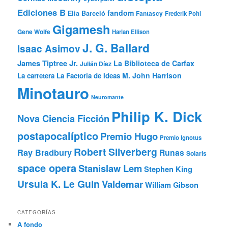
Ediciones B
fandom
Elia Barceló
Fantascy
Frederik Pohl
Gigamesh
Gene Wolfe
Harlan Ellison
J. G. Ballard
Isaac Asimov
James Tiptree Jr.
La Biblioteca de Carfax
Julián Díez
M. John Harrison
La carretera
La Factoría de Ideas
Minotauro
Neuromante
Philip K. Dick
Nova Ciencia Ficción
postapocalíptico
Premio Hugo
Premio Ignotus
Robert Silverberg
Ray Bradbury
Runas
Solaris
space opera
Stanislaw Lem
Stephen King
Ursula K. Le Guin
Valdemar
William Gibson
CATEGORÍAS
A fondo