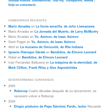
Shonda Rhimes
,
Shondaverse
,
Tina Fey
,
Transparent
,
Weeds
|
Deja un comentario
COMENTARIOS RECIENTES
Mario Amadas
en
La lluvia amarilla, de Julio Llamazares
Mario Amadas
en
La Jornada del Muerto, de Larry McMurtry
Mario Amadas
en
Yo, Asimov, de Isaac Asimov
Santi Pages
en
Yo, Asimov, de Isaac Asimov
Abril
en
La mucama de Omicunlé, de Rita Indiana
Ignacio Illarregui Gárate
en
Bandidos, de Elmore Leonard
Rubel
en
Bandidos, de Elmore Leonard
Iván Fernández Balbuena
en
La máquina de la eternidad, de
Mark Clifton, Frank Riley y Alex Aspostolides
DESENTERRANDO CONTENIDOS
2025
Robocop
Cuatro décadas después de su lanzamiento, es
necesario volver a Robocop.
2024
Elogio póstumo de Pepe Sánchez Pardo, lector
Recuerdo