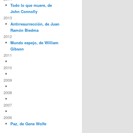
Todo lo que muere, de
John Connolly
2013
Antirresurrección, de Juan
Ramón Biedma
2012
Mundo espejo, de William
Gibson
2011
2010
2009
2008
2007
2006
Paz, de Gene Wolfe