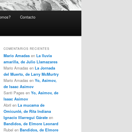
somos?
Contacto
COMENTARIOS RECIENTES
Mario Amadas
en
La lluvia
amarilla, de Julio Llamazares
Mario Amadas
en
La Jornada
del Muerto, de Larry McMurtry
Mario Amadas
en
Yo, Asimov,
de Isaac Asimov
Santi Pages
en
Yo, Asimov, de
Isaac Asimov
Abril
en
La mucama de
Omicunlé, de Rita Indiana
Ignacio Illarregui Gárate
en
Bandidos, de Elmore Leonard
Rubel
en
Bandidos, de Elmore