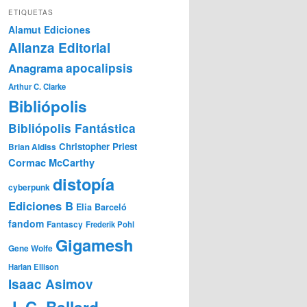
ETIQUETAS
Alamut Ediciones
Alianza Editorial
Anagrama
apocalipsis
Arthur C. Clarke
Bibliópolis
Bibliópolis Fantástica
Christopher Priest
Brian Aldiss
Cormac McCarthy
distopía
cyberpunk
Ediciones B
Elia Barceló
fandom
Fantascy
Frederik Pohl
Gigamesh
Gene Wolfe
Harlan Ellison
Isaac Asimov