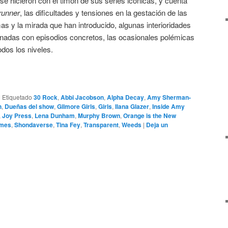
e hicieron con el timón de sus series icónicas, y cuenta
runner
, las dificultades y tensiones en la gestación de las
as y la mirada que han introducido, algunas interioridades
ionadas con episodios concretos, las ocasionales polémicas
odos los niveles.
|
Etiquetado
30 Rock
,
Abbi Jacobson
,
Alpha Decay
,
Amy Sherman-
h
,
Dueñas del show
,
Gilmore Girls
,
Girls
,
Ilana Glazer
,
Inside Amy
,
Joy Press
,
Lena Dunham
,
Murphy Brown
,
Orange is the New
imes
,
Shondaverse
,
Tina Fey
,
Transparent
,
Weeds
|
Deja un