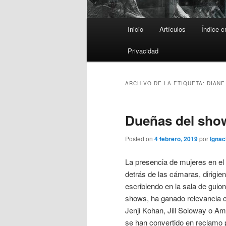
Menú
Inicio
Artículos
Índice c
principal
Privacidad
ARCHIVO DE LA ETIQUETA:
DIANE
Dueñas del show
Posted on
4 febrero, 2019
por
Ignac
La presencia de mujeres en el
detrás de las cámaras, dirigie
escribiendo en la sala de guio
shows, ha ganado relevancia
Jenji Kohan, Jill Soloway o A
se han convertido en reclamo 