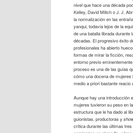
nivel que hace una década pod
Kelley, David Miltch o J. J. A
la normalización en las entraña
yanqui, todavía lejos de la eq
de una batalla librada durante l
décadas. El progresivo éxito d
profesionales ha abierto huec
formas de mirar la ficción, re
entorno previo eminentemente
proceso es una de las guías 
cómo una docena de mujeres ha
medio a priori bastante reacio a
Aunque hay una introducción e
mujeres tuvieron su peso en la
estructura que le ha dado al l
guionistas, productoras y
sho
crítica durante las últimas tr