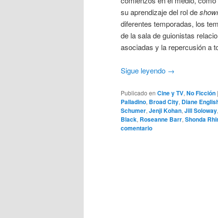
comienzos en el medio, cómo s
su aprendizaje del rol de
show
diferentes temporadas, los tem
de la sala de guionistas relac
asociadas y la repercusión a t
Sigue leyendo
→
Publicado en
Cine y TV
,
No Ficción
Palladino
,
Broad City
,
Diane Englis
Schumer
,
Jenji Kohan
,
Jill Soloway
Black
,
Roseanne Barr
,
Shonda Rh
comentario