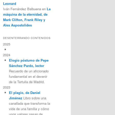
Leonard
Iván Fernández Balbuena
en
La
máquina de la eternidad, de
Mark Clifton, Frank Riley y
Alex Aspostolides
DESENTERRANDO CONTENIDOS
2025
2024
Elogio póstumo de Pepe
Sánchez Pardo, lector
Recuerdo de un aficionado
fundamental en el devenir
de la Tertulia de Madrid.
2023
El plagio, de Daniel
Jiménez
Libro sobre una
canallada que transforma la
vida de una familia y cómo
unos valores pasan de