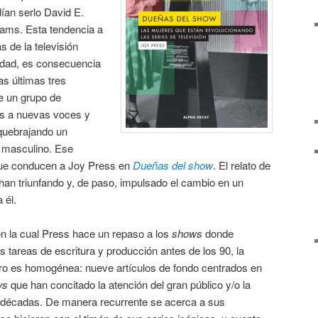
ían serlo David E.
brams. Esta tendencia a
s de la televisión
uidad, es consecuencia
as últimas tres
e un grupo de
os a nuevas voces y
squebrajando un
 masculino. Ese
que conducen a Joy Press en
Dueñas del show
. El relato de
n triunfando y, de paso, impulsado el cambio en un
 él.
n la cual Press hace un repaso a los
shows
donde
s tareas de escritura y producción antes de los 90, la
ibro es homogénea: nueve artículos de fondo centrados en
ws
que han concitado la atención del gran público y/o la
es décadas. De manera recurrente se acerca a sus