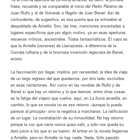
frase, recuerda y es comparable al inicio del
Pedro Páramo
de
Juan Rulfo y al de
Volverás a Región
de Juan Benet. Así de
contundente, de sugestiva, es esa puerta que se entreabre al
despoblado de Ainielle. Son, las tres, menciones encantadas a
lugares específicos que por algún motivo, ya en esas aperturas,
resuenan míticos, ancestrales. Todos fantasmáticos. El caso es
que la Ainielle (oscense) de Llamazares, a diferencia de la
Comala rulfiana y de la brumosa invención regionata de Benet,
existe.
La fascinación por llegar, implica, por necesidad, la idea de viaje,
de un largo regreso del que quedamos, por otro lado, excluidos
en esas narraciones. Así como en las novelas de Rulfo y de
Benet sí que hay un retorno y lo que leemos, entre otras cosas,
es la fatiga del viajero que vuelve, aquí, en
La lluvia amarilla
, en
cambio, lo que se novela no es ese retorno –aunque lo pueda
parecer al principio– sino la negativa a marcharse. La ratificación
de un lugar. La constatación de su inmovilidad. No hay retorno
porque la voz que narra nunca quiso salir, y sólo nos queda su
duro juicio a los que sí se fueron. Al entrar en la novela llegamos
a Ainielle, pero en Ainielle no hay nadie. Nada. Sólo pasado.