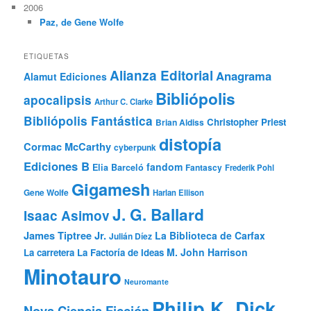
2006
Paz, de Gene Wolfe
ETIQUETAS
Alianza Editorial
Anagrama
Alamut Ediciones
Bibliópolis
apocalipsis
Arthur C. Clarke
Bibliópolis Fantástica
Christopher Priest
Brian Aldiss
distopía
Cormac McCarthy
cyberpunk
Ediciones B
fandom
Elia Barceló
Fantascy
Frederik Pohl
Gigamesh
Gene Wolfe
Harlan Ellison
J. G. Ballard
Isaac Asimov
James Tiptree Jr.
La Biblioteca de Carfax
Julián Díez
M. John Harrison
La carretera
La Factoría de Ideas
Minotauro
Neuromante
Philip K. Dick
Nova Ciencia Ficción