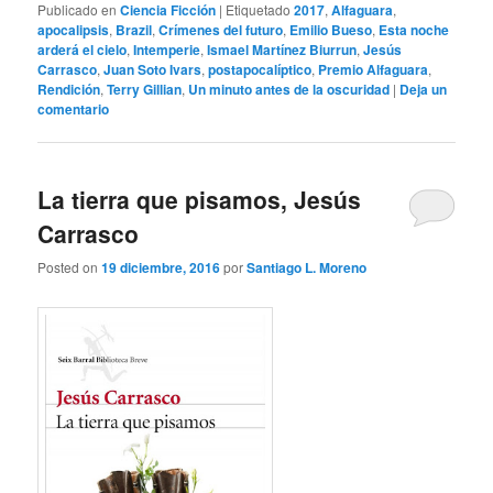
Publicado en
Ciencia Ficción
|
Etiquetado
2017
,
Alfaguara
,
apocalipsis
,
Brazil
,
Crímenes del futuro
,
Emilio Bueso
,
Esta noche
arderá el cielo
,
Intemperie
,
Ismael Martínez Biurrun
,
Jesús
Carrasco
,
Juan Soto Ivars
,
postapocalíptico
,
Premio Alfaguara
,
Rendición
,
Terry Gillian
,
Un minuto antes de la oscuridad
|
Deja un
comentario
La tierra que pisamos, Jesús
Carrasco
Posted on
19 diciembre, 2016
por
Santiago L. Moreno