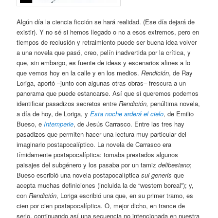
Algún día la ciencia ficción se hará realidad. (Ese día dejará de
existir). Y no sé si hemos llegado o no a esos extremos, pero en
tiempos de reclusión y retraimiento puede ser buena idea volver
a una novela que pasó, creo, pelín inadvertida por la crítica, y
que, sin embargo, es fuente de ideas y escenarios afines a lo
que vemos hoy en la calle y en los medios.
Rendición
, de Ray
Loriga, aportó –junto con algunas otras obras– frescura a un
panorama que puede estancarse. Así que si queremos podemos
identificar pasadizos secretos entre
Rendición,
penúltima novela,
a día de hoy, de Loriga, y
Esta noche arderá el cielo
, de Emilio
Bueso, e
Intemperie
, de Jesús Carrasco. Entre las tres hay
pasadizos que permiten hacer una lectura muy particular del
imaginario postapocalíptico. La novela de Carrasco era
tímidamente postapocalíptica: tomaba prestados algunos
paisajes del subgénero y los pasaba por un tamiz
delibesiano
;
Bueso escribió una novela postapocalíptica
sui generis
que
acepta muchas definiciones (incluida la de “western boreal”); y,
con
Rendición
, Loriga escribió una que, en su primer tramo, es
cien por cien postapocalíptica. O, mejor dicho, en trance de
serlo, continuando así una secuencia no intencionada en nuestra