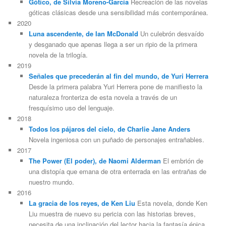
Gótico, de Silvia Moreno-García
Recreación de las novelas
góticas clásicas desde una sensibilidad más contemporánea.
2020
Luna ascendente, de Ian McDonald
Un culebrón desvaído
y desganado que apenas llega a ser un ripio de la primera
novela de la trilogía.
2019
Señales que precederán al fin del mundo, de Yuri Herrera
Desde la primera palabra Yuri Herrera pone de manifiesto la
naturaleza fronteriza de esta novela a través de un
fresquísimo uso del lenguaje.
2018
Todos los pájaros del cielo, de Charlie Jane Anders
Novela ingeniosa con un puñado de personajes entrañables.
2017
The Power (El poder), de Naomi Alderman
El embrión de
una distopía que emana de otra enterrada en las entrañas de
nuestro mundo.
2016
La gracia de los reyes, de Ken Liu
Esta novela, donde Ken
Liu muestra de nuevo su pericia con las historias breves,
necesita de una inclinación del lector hacia la fantasía épica