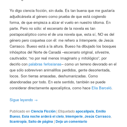
Yo digo ciencia ficción, sin duda. Es tan buena que me gustaría
adjudicársela al género como prueba de que está cogiendo
forma, de que empieza a alzar el vuelo en nuestro idioma. En
parte. Pero no sólo: el escenario de la novela es tan
postapocalíptico como el de una novela que, esta sí, NO es del
género pero coquetea con él: me refiero a
Intemperie
, de Jesús
Carrasco. Bueso está a la altura. Bueso ha dibujado los bosques
inhóspitos del Norte de Canadá –escenario original, silvestre,
cautivador, “no por real menos imaginario y mitológico”, por
decirlo con
palabras ferlosianas
– como un terreno devorado en el
que sólo sobreviven animalillos perdidos, gente desorientada,
locos. Son tierras arrasadas, deshumanizadas. Como
abandonadas por todo. En este sentido, también se puede
considerar directamente apocalíptica, como hace
Elia Barceló
.
Sigue leyendo
→
Publicado en
Ciencia Ficción
|
Etiquetado
apocalipsis
,
Emilio
Bueso
,
Esta noche arderá el cielo
,
Intemperie
,
Jesús Carrasco
,
licantropía
,
Salto de página
|
Deja un comentario