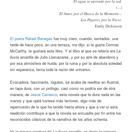
El agua se aprende por la sed.
(…)
El Amor, por el Hueco de la Memoria—
Los Pájaros, por la Nieve.
Emily Dickinson
El poeta Rafael Banegas
fue muy claro, cuando, sentados, una
tarde de hace poco, en una terraza, me dijo: si te gusta Cormac
McCarthy, te gustará este libro. Y el libro al que se refería era
La
lluvia amarilla
de Julio Llamazares, y por su aire de abandono y
por esa atmósfera de huida, por la ruina y por la absoluta soledad
sin esperanza, tenía toda la razón del universo.
Evocadora, fascinante, lúgubre, se acaba de reeditar en Austral,
en tapa dura, con un prólogo, casi como no podría ser de otra
manera, de
Jesús Carrasco
, esta novela que te dura nada en las
manos y que ojalá tuviese más lectores, algo más de
repercusión de lo que ha tenido hasta ahora y que a ver si esta
reedición contribuye a que la novela se encuadre por fin entre los
reconocidos clásicos de la narrativa de los años ochenta.
Ya la misma apertura de
La lluvia amarilla
, es decir, la primera