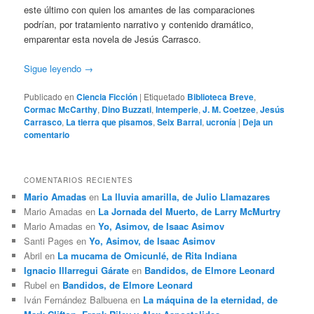
este último con quien los amantes de las comparaciones
podrían, por tratamiento narrativo y contenido dramático,
emparentar esta novela de Jesús Carrasco.
Sigue leyendo
→
Publicado en
Ciencia Ficción
|
Etiquetado
Biblioteca Breve
,
Cormac McCarthy
,
Dino Buzzati
,
Intemperie
,
J. M. Coetzee
,
Jesús
Carrasco
,
La tierra que pisamos
,
Seix Barral
,
ucronía
|
Deja un
comentario
COMENTARIOS RECIENTES
Mario Amadas
en
La lluvia amarilla, de Julio Llamazares
Mario Amadas
en
La Jornada del Muerto, de Larry McMurtry
Mario Amadas
en
Yo, Asimov, de Isaac Asimov
Santi Pages
en
Yo, Asimov, de Isaac Asimov
Abril
en
La mucama de Omicunlé, de Rita Indiana
Ignacio Illarregui Gárate
en
Bandidos, de Elmore Leonard
Rubel
en
Bandidos, de Elmore Leonard
Iván Fernández Balbuena
en
La máquina de la eternidad, de