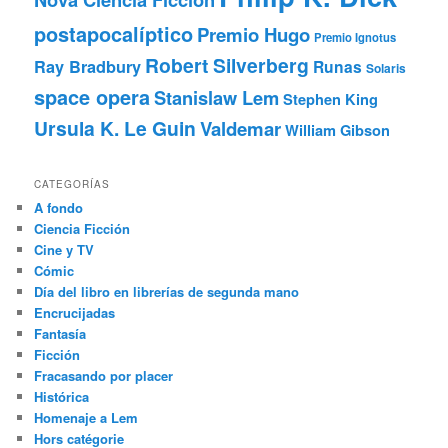
postapocalíptico
Premio Hugo
Premio Ignotus
Robert Silverberg
Ray Bradbury
Runas
Solaris
space opera
Stanislaw Lem
Stephen King
Ursula K. Le Guin
Valdemar
William Gibson
CATEGORÍAS
A fondo
Ciencia Ficción
Cine y TV
Cómic
Día del libro en librerías de segunda mano
Encrucijadas
Fantasía
Ficción
Fracasando por placer
Histórica
Homenaje a Lem
Hors catégorie