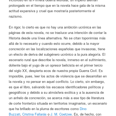
prolongado en el tiempo que en la novela hace gala de la misma
actitud expansiva y cruel que mostraría posteriormente el
nazismo.
En rigor, lo cierto es que no hay una ambición ucrónica en las
páginas de esta novela, no se trasluce una intención de contar la
Historia desde una línea alternativa. No se citan toponimias más
allá de lo necesario y cuando esto ocurre, debido a la mayor
concreción en las localizaciones españolas que invasoras, tiene
un efecto de deriva del subgénero ucrónico a la pura alegoría. El
escenario rural que describe la novela, inmerso en el sufrimiento,
doliente bajo el yugo de un opresor belicista en el primer tercio
del siglo XX, despierta ecos de nuestra propia Guerra Civil. Es
imposible, pues, leer los actos de violencia que se desarrollan en
la novela y no pensar en aquel conflicto. Lo cierto, sin embargo,
es que el libro, salvando los escasos identificadores políticos y
geográficos y debido a su atmósfera exótica y a la ausencia de
un anhelo de concreción, se acerca más a ese tipo de literatura
de corte fronterizo situada en territorios imaginarios, un escenario
que ha brillado en la pluma de escritores como
Dino
Buzzati
,
Cristina Fallarás
o
J. M. Coetzee
. Es, de hecho, con