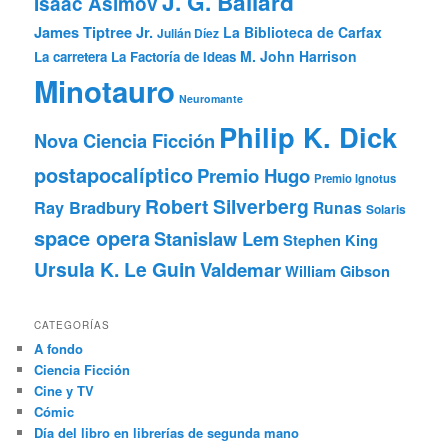
J. G. Ballard
Isaac Asimov
James Tiptree Jr.
La Biblioteca de Carfax
Julián Díez
M. John Harrison
La carretera
La Factoría de Ideas
Minotauro
Neuromante
Philip K. Dick
Nova Ciencia Ficción
postapocalíptico
Premio Hugo
Premio Ignotus
Robert Silverberg
Ray Bradbury
Runas
Solaris
space opera
Stanislaw Lem
Stephen King
Ursula K. Le Guin
Valdemar
William Gibson
CATEGORÍAS
A fondo
Ciencia Ficción
Cine y TV
Cómic
Día del libro en librerías de segunda mano