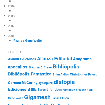
2009
2008
2007
2006
Paz, de Gene Wolfe
ETIQUETAS
Alianza Editorial
Anagrama
Alamut Ediciones
Bibliópolis
apocalipsis
Arthur C. Clarke
Bibliópolis Fantástica
Christopher Priest
Brian Aldiss
distopía
Cormac McCarthy
cyberpunk
Ediciones B
fandom
Elia Barceló
Fantascy
Frederik Pohl
Gigamesh
Gene Wolfe
Harlan Ellison