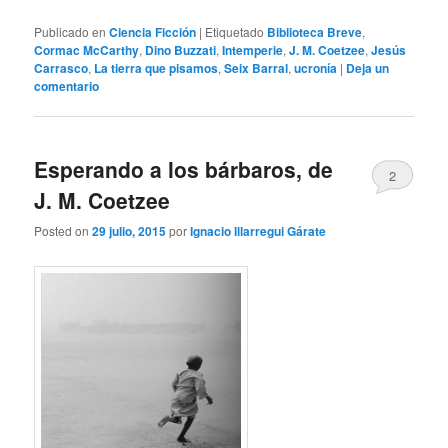
Publicado en
Ciencia Ficción
|
Etiquetado
Biblioteca Breve
,
Cormac McCarthy
,
Dino Buzzati
,
Intemperie
,
J. M. Coetzee
,
Jesús
Carrasco
,
La tierra que pisamos
,
Seix Barral
,
ucronía
|
Deja un
comentario
Esperando a los bárbaros, de
2
J. M. Coetzee
Posted on
29 julio, 2015
por
Ignacio Illarregui Gárate