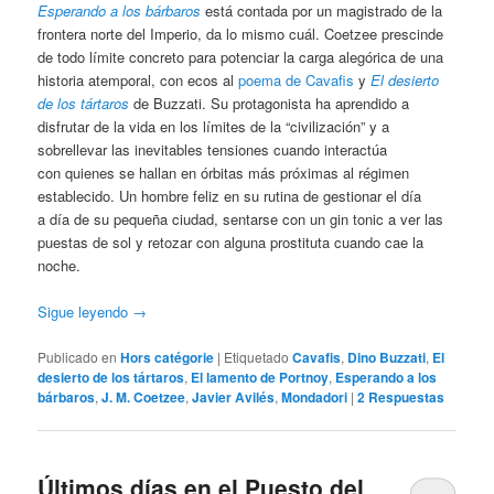
Esperando a los bárbaros
está contada por un magistrado de la
frontera norte del Imperio, da lo mismo cuál. Coetzee prescinde
de todo límite concreto para potenciar la carga alegórica de una
historia atemporal, con ecos al
poema de Cavafis
y
El desierto
de los tártaros
de Buzzati. Su protagonista ha aprendido a
disfrutar de la vida en los límites de la “civilización” y a
sobrellevar las inevitables tensiones cuando interactúa
con quienes se hallan en órbitas más próximas al régimen
establecido. Un hombre feliz en su rutina de gestionar el día
a día de su pequeña ciudad, sentarse con un gin tonic a ver las
puestas de sol y retozar con alguna prostituta cuando cae la
noche.
Sigue leyendo
→
Publicado en
Hors catégorie
|
Etiquetado
Cavafis
,
Dino Buzzati
,
El
desierto de los tártaros
,
El lamento de Portnoy
,
Esperando a los
bárbaros
,
J. M. Coetzee
,
Javier Avilés
,
Mondadori
|
2
Respuestas
Últimos días en el Puesto del