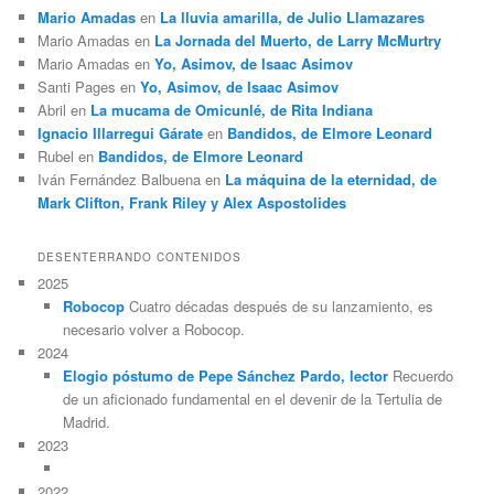
Mario Amadas
en
La lluvia amarilla, de Julio Llamazares
Mario Amadas
en
La Jornada del Muerto, de Larry McMurtry
Mario Amadas
en
Yo, Asimov, de Isaac Asimov
Santi Pages
en
Yo, Asimov, de Isaac Asimov
Abril
en
La mucama de Omicunlé, de Rita Indiana
Ignacio Illarregui Gárate
en
Bandidos, de Elmore Leonard
Rubel
en
Bandidos, de Elmore Leonard
Iván Fernández Balbuena
en
La máquina de la eternidad, de
Mark Clifton, Frank Riley y Alex Aspostolides
DESENTERRANDO CONTENIDOS
2025
Robocop
Cuatro décadas después de su lanzamiento, es
necesario volver a Robocop.
2024
Elogio póstumo de Pepe Sánchez Pardo, lector
Recuerdo
de un aficionado fundamental en el devenir de la Tertulia de
Madrid.
2023
2022