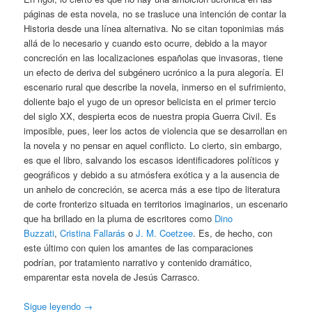
páginas de esta novela, no se trasluce una intención de contar la
Historia desde una línea alternativa. No se citan toponimias más
allá de lo necesario y cuando esto ocurre, debido a la mayor
concreción en las localizaciones españolas que invasoras, tiene
un efecto de deriva del subgénero ucrónico a la pura alegoría. El
escenario rural que describe la novela, inmerso en el sufrimiento,
doliente bajo el yugo de un opresor belicista en el primer tercio
del siglo XX, despierta ecos de nuestra propia Guerra Civil. Es
imposible, pues, leer los actos de violencia que se desarrollan en
la novela y no pensar en aquel conflicto. Lo cierto, sin embargo,
es que el libro, salvando los escasos identificadores políticos y
geográficos y debido a su atmósfera exótica y a la ausencia de
un anhelo de concreción, se acerca más a ese tipo de literatura
de corte fronterizo situada en territorios imaginarios, un escenario
que ha brillado en la pluma de escritores como
Dino
Buzzati
,
Cristina Fallarás
o
J. M. Coetzee
. Es, de hecho, con
este último con quien los amantes de las comparaciones
podrían, por tratamiento narrativo y contenido dramático,
emparentar esta novela de Jesús Carrasco.
Sigue leyendo
→