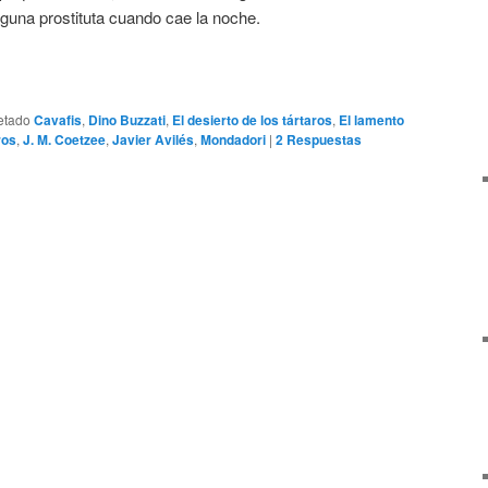
lguna prostituta cuando cae la noche.
etado
Cavafis
,
Dino Buzzati
,
El desierto de los tártaros
,
El lamento
ros
,
J. M. Coetzee
,
Javier Avilés
,
Mondadori
|
2
Respuestas