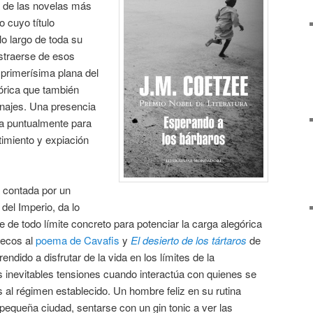
a de las novelas más
o cuyo título
lo largo de toda su
bstraerse de esos
primerísima plana del
órica que también
onajes. Una presencia
a puntualmente para
timiento y expiación
 contada por un
 del Imperio, da lo
de todo límite concreto para potenciar la carga alegórica
 ecos al
poema de Cavafis
y
El desierto de los tártaros
de
endido a disfrutar de la vida en los límites de la
las inevitables tensiones cuando interactúa con quienes se
 al régimen establecido. Un hombre feliz en su rutina
 pequeña ciudad, sentarse con un gin tonic a ver las