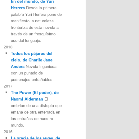
fin del mundo, de Yuri
Herrera
Desde la primera
palabra Yuri Herrera pone de
manifiesto la naturaleza
fronteriza de esta novela a
través de un fresquísimo
uso del lenguaje.
2018
Todos los pájaros del
cielo, de Charlie Jane
Anders
Novela ingeniosa
con un puñado de
personajes entrañables.
2017
The Power (El poder), de
Naomi Alderman
El
embrión de una distopía que
emana de otra enterrada en
las entrañas de nuestro
mundo.
2016
La gracia de los reyes, de