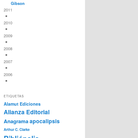
Gibson
2011
2010
2009
2008
2007
2006
ETIQUETAS
Alamut Ediciones
Alianza Editorial
Anagrama
apocalipsis
Arthur C. Clarke