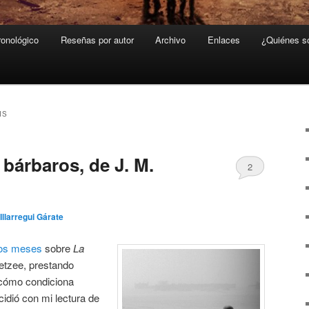
ronológico
Reseñas por autor
Archivo
Enlaces
¿Quiénes 
IS
bárbaros, de J. M.
2
Illarregui Gárate
nos meses
sobre
La
oetzee, prestando
y cómo condiciona
cidió con mi lectura de