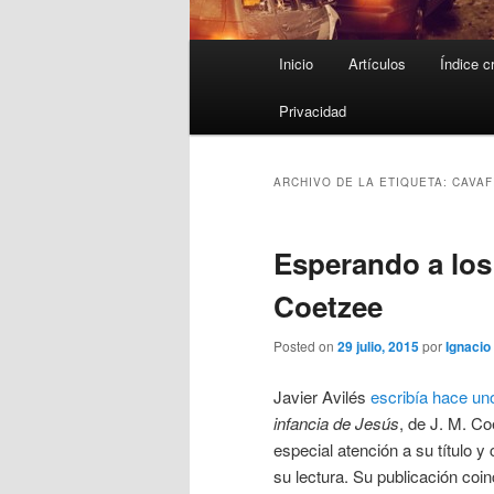
Menú
Inicio
Artículos
Índice c
principal
Privacidad
ARCHIVO DE LA ETIQUETA:
CAVAF
Esperando a los 
Coetzee
Posted on
29 julio, 2015
por
Ignacio 
Javier Avilés
escribía hace u
infancia de Jesús
, de J. M. C
especial atención a su título 
su lectura. Su publicación coin