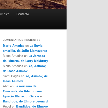
somos?
Contacto
COMENTARIOS RECIENTES
Mario Amadas
en
La lluvia
amarilla, de Julio Llamazares
Mario Amadas
en
La Jornada
del Muerto, de Larry McMurtry
Mario Amadas
en
Yo, Asimov,
de Isaac Asimov
Santi Pages
en
Yo, Asimov, de
Isaac Asimov
Abril
en
La mucama de
Omicunlé, de Rita Indiana
Ignacio Illarregui Gárate
en
Bandidos, de Elmore Leonard
Rubel
en
Bandidos, de Elmore