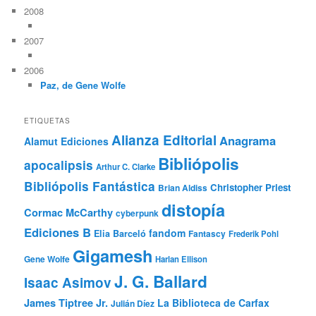
2008
2007
2006
Paz, de Gene Wolfe
ETIQUETAS
Alianza Editorial
Anagrama
Alamut Ediciones
Bibliópolis
apocalipsis
Arthur C. Clarke
Bibliópolis Fantástica
Christopher Priest
Brian Aldiss
distopía
Cormac McCarthy
cyberpunk
Ediciones B
fandom
Elia Barceló
Fantascy
Frederik Pohl
Gigamesh
Gene Wolfe
Harlan Ellison
J. G. Ballard
Isaac Asimov
James Tiptree Jr.
La Biblioteca de Carfax
Julián Díez