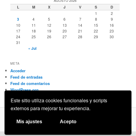
AGOSTO 2026
L
M
X
J
V
S
D
1
2
3
4
5
6
7
8
9
10
11
12
13
14
15
16
17
18
19
20
21
22
23
24
25
26
27
28
29
30
31
« Jul
META
Acceder
Feed de entradas
Feed de comentarios
WordPress.org
Este sitio utiliza cookies funcionales y scripts
externos para mejorar tu experiencia.
Privacidad
Funciona gracias a WordPress
Mis ajustes
Acepto