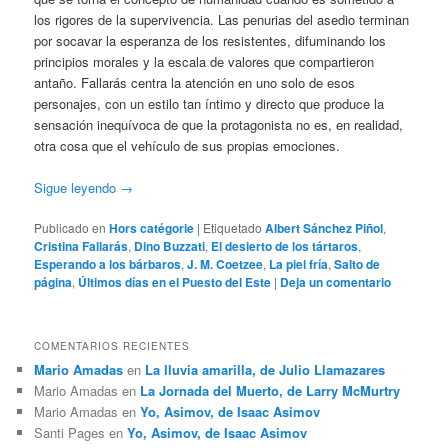
los rigores de la supervivencia. Las penurias del asedio terminan
por socavar la esperanza de los resistentes, difuminando los
principios morales y la escala de valores que compartieron
antaño. Fallarás centra la atención en uno solo de esos
personajes, con un estilo tan íntimo y directo que produce la
sensación inequívoca de que la protagonista no es, en realidad,
otra cosa que el vehículo de sus propias emociones.
Sigue leyendo
→
Publicado en
Hors catégorie
|
Etiquetado
Albert Sánchez Piñol
,
Cristina Fallarás
,
Dino Buzzati
,
El desierto de los tártaros
,
Esperando a los bárbaros
,
J. M. Coetzee
,
La piel fría
,
Salto de
página
,
Últimos días en el Puesto del Este
|
Deja un comentario
COMENTARIOS RECIENTES
Mario Amadas
en
La lluvia amarilla, de Julio Llamazares
Mario Amadas
en
La Jornada del Muerto, de Larry McMurtry
Mario Amadas
en
Yo, Asimov, de Isaac Asimov
Santi Pages
en
Yo, Asimov, de Isaac Asimov