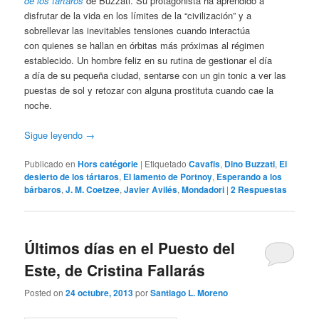
de los tártaros
de Buzzati. Su protagonista ha aprendido a
disfrutar de la vida en los límites de la “civilización” y a
sobrellevar las inevitables tensiones cuando interactúa
con quienes se hallan en órbitas más próximas al régimen
establecido. Un hombre feliz en su rutina de gestionar el día
a día de su pequeña ciudad, sentarse con un gin tonic a ver las
puestas de sol y retozar con alguna prostituta cuando cae la
noche.
Sigue leyendo
→
Publicado en
Hors catégorie
|
Etiquetado
Cavafis
,
Dino Buzzati
,
El
desierto de los tártaros
,
El lamento de Portnoy
,
Esperando a los
bárbaros
,
J. M. Coetzee
,
Javier Avilés
,
Mondadori
|
2
Respuestas
Últimos días en el Puesto del
Este, de Cristina Fallarás
Posted on
24 octubre, 2013
por
Santiago L. Moreno