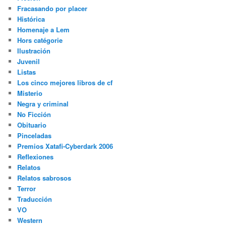
Fracasando por placer
Histórica
Homenaje a Lem
Hors catégorie
Ilustración
Juvenil
Listas
Los cinco mejores libros de cf
Misterio
Negra y criminal
No Ficción
Obituario
Pinceladas
Premios Xatafi-Cyberdark 2006
Reflexiones
Relatos
Relatos sabrosos
Terror
Traducción
VO
Western