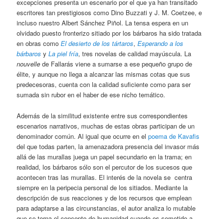
excepciones presenta un escenario por el que ya han transitado
escritores tan prestigiosos como Dino Buzzati y J. M. Coetzee, e
incluso nuestro Albert Sánchez Piñol. La tensa espera en un
olvidado puesto fronterizo sitiado por los bárbaros ha sido tratada
en obras como
El desierto de los tártaros
,
Esperando a los
bárbaros
y
La piel fría
, tres novelas de calidad mayúscula. La
nouvelle
de Fallarás viene a sumarse a ese pequeño grupo de
élite, y aunque no llega a alcanzar las mismas cotas que sus
predecesoras, cuenta con la calidad suficiente como para ser
sumada sin rubor en el haber de ese nicho temático.
Además de la similitud existente entre sus correspondientes
escenarios narrativos, muchas de estas obras participan de un
denominador común. Al igual que ocurre en el
poema de Kavafis
del que todas parten, la amenazadora presencia del invasor más
allá de las murallas juega un papel secundario en la trama; en
realidad, los bárbaros sólo son el percutor de los sucesos que
acontecen tras las murallas. El interés de la novela se centra
siempre en la peripecia personal de los sitiados. Mediante la
descripción de sus reacciones y de los recursos que emplean
para adaptarse a las circunstancias, el autor analiza lo mutable
que se torna el concepto de humanidad cuando es sometido a