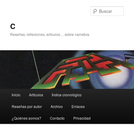
Ir
Ir
al
al
Busc
contenido
contenido
principal
secundario
C
Reseñas, reflexiones, artículos… sobre narrativa.
Menú
Inicio
Artículos
Índice cronológico
principal
Reseñas por autor
Archivo
Enlaces
¿Quiénes somos?
Contacto
Privacidad