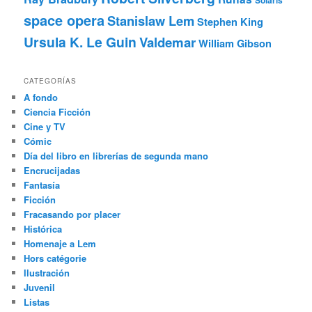
Solaris
space opera
Stanislaw Lem
Stephen King
Ursula K. Le Guin
Valdemar
William Gibson
CATEGORÍAS
A fondo
Ciencia Ficción
Cine y TV
Cómic
Día del libro en librerías de segunda mano
Encrucijadas
Fantasía
Ficción
Fracasando por placer
Histórica
Homenaje a Lem
Hors catégorie
Ilustración
Juvenil
Listas