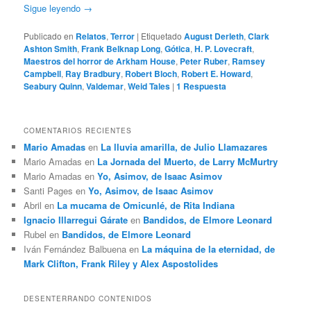
Sigue leyendo
→
Publicado en
Relatos
,
Terror
|
Etiquetado
August Derleth
,
Clark
Ashton Smith
,
Frank Belknap Long
,
Gótica
,
H. P. Lovecraft
,
Maestros del horror de Arkham House
,
Peter Ruber
,
Ramsey
Campbell
,
Ray Bradbury
,
Robert Bloch
,
Robert E. Howard
,
Seabury Quinn
,
Valdemar
,
Weid Tales
|
1
Respuesta
COMENTARIOS RECIENTES
Mario Amadas
en
La lluvia amarilla, de Julio Llamazares
Mario Amadas
en
La Jornada del Muerto, de Larry McMurtry
Mario Amadas
en
Yo, Asimov, de Isaac Asimov
Santi Pages
en
Yo, Asimov, de Isaac Asimov
Abril
en
La mucama de Omicunlé, de Rita Indiana
Ignacio Illarregui Gárate
en
Bandidos, de Elmore Leonard
Rubel
en
Bandidos, de Elmore Leonard
Iván Fernández Balbuena
en
La máquina de la eternidad, de
Mark Clifton, Frank Riley y Alex Aspostolides
DESENTERRANDO CONTENIDOS