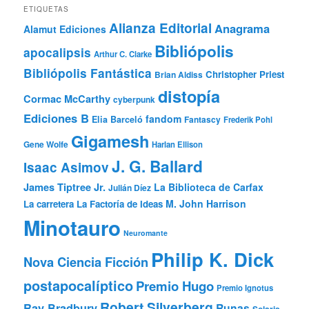
ETIQUETAS
Alianza Editorial
Anagrama
Alamut Ediciones
Bibliópolis
apocalipsis
Arthur C. Clarke
Bibliópolis Fantástica
Christopher Priest
Brian Aldiss
distopía
Cormac McCarthy
cyberpunk
Ediciones B
fandom
Elia Barceló
Fantascy
Frederik Pohl
Gigamesh
Gene Wolfe
Harlan Ellison
J. G. Ballard
Isaac Asimov
James Tiptree Jr.
La Biblioteca de Carfax
Julián Díez
M. John Harrison
La carretera
La Factoría de Ideas
Minotauro
Neuromante
Philip K. Dick
Nova Ciencia Ficción
postapocalíptico
Premio Hugo
Premio Ignotus
Robert Silverberg
Ray Bradbury
Runas