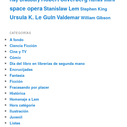
Solaris
space opera
Stanislaw Lem
Stephen King
Ursula K. Le Guin
Valdemar
William Gibson
CATEGORÍAS
A fondo
Ciencia Ficción
Cine y TV
Cómic
Día del libro en librerías de segunda mano
Encrucijadas
Fantasía
Ficción
Fracasando por placer
Histórica
Homenaje a Lem
Hors catégorie
Ilustración
Juvenil
Listas