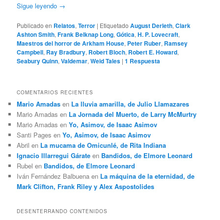
Sigue leyendo
→
Publicado en
Relatos
,
Terror
|
Etiquetado
August Derleth
,
Clark
Ashton Smith
,
Frank Belknap Long
,
Gótica
,
H. P. Lovecraft
,
Maestros del horror de Arkham House
,
Peter Ruber
,
Ramsey
Campbell
,
Ray Bradbury
,
Robert Bloch
,
Robert E. Howard
,
Seabury Quinn
,
Valdemar
,
Weid Tales
|
1
Respuesta
COMENTARIOS RECIENTES
Mario Amadas
en
La lluvia amarilla, de Julio Llamazares
Mario Amadas
en
La Jornada del Muerto, de Larry McMurtry
Mario Amadas
en
Yo, Asimov, de Isaac Asimov
Santi Pages
en
Yo, Asimov, de Isaac Asimov
Abril
en
La mucama de Omicunlé, de Rita Indiana
Ignacio Illarregui Gárate
en
Bandidos, de Elmore Leonard
Rubel
en
Bandidos, de Elmore Leonard
Iván Fernández Balbuena
en
La máquina de la eternidad, de
Mark Clifton, Frank Riley y Alex Aspostolides
DESENTERRANDO CONTENIDOS