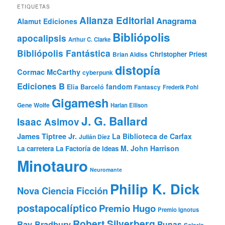
ETIQUETAS
Alianza Editorial
Anagrama
Alamut Ediciones
Bibliópolis
apocalipsis
Arthur C. Clarke
Bibliópolis Fantástica
Christopher Priest
Brian Aldiss
distopía
Cormac McCarthy
cyberpunk
Ediciones B
fandom
Elia Barceló
Fantascy
Frederik Pohl
Gigamesh
Gene Wolfe
Harlan Ellison
J. G. Ballard
Isaac Asimov
James Tiptree Jr.
La Biblioteca de Carfax
Julián Díez
M. John Harrison
La carretera
La Factoría de Ideas
Minotauro
Neuromante
Philip K. Dick
Nova Ciencia Ficción
postapocalíptico
Premio Hugo
Premio Ignotus
Robert Silverberg
Ray Bradbury
Runas