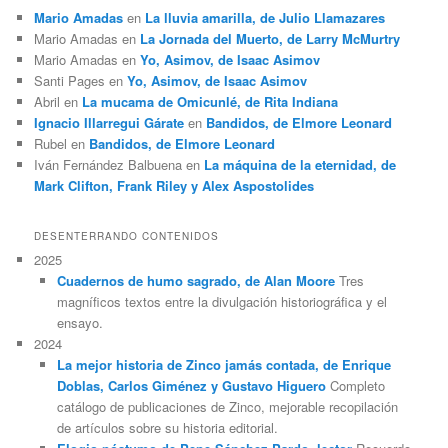
Mario Amadas
en
La lluvia amarilla, de Julio Llamazares
Mario Amadas
en
La Jornada del Muerto, de Larry McMurtry
Mario Amadas
en
Yo, Asimov, de Isaac Asimov
Santi Pages
en
Yo, Asimov, de Isaac Asimov
Abril
en
La mucama de Omicunlé, de Rita Indiana
Ignacio Illarregui Gárate
en
Bandidos, de Elmore Leonard
Rubel
en
Bandidos, de Elmore Leonard
Iván Fernández Balbuena
en
La máquina de la eternidad, de
Mark Clifton, Frank Riley y Alex Aspostolides
DESENTERRANDO CONTENIDOS
2025
Cuadernos de humo sagrado, de Alan Moore
Tres
magníficos textos entre la divulgación historiográfica y el
ensayo.
2024
La mejor historia de Zinco jamás contada, de Enrique
Doblas, Carlos Giménez y Gustavo Higuero
Completo
catálogo de publicaciones de Zinco, mejorable recopilación
de artículos sobre su historia editorial.