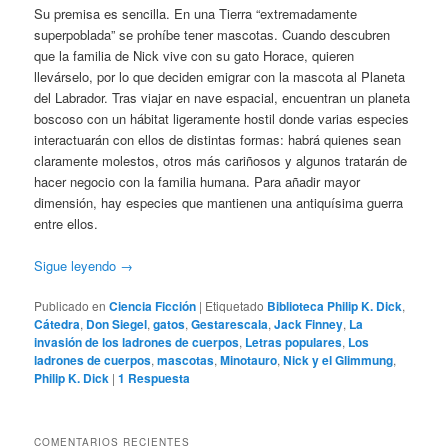
Su premisa es sencilla. En una Tierra “extremadamente
superpoblada” se prohíbe tener mascotas. Cuando descubren
que la familia de Nick vive con su gato Horace, quieren
llevárselo, por lo que deciden emigrar con la mascota al Planeta
del Labrador. Tras viajar en nave espacial, encuentran un planeta
boscoso con un hábitat ligeramente hostil donde varias especies
interactuarán con ellos de distintas formas: habrá quienes sean
claramente molestos, otros más cariñosos y algunos tratarán de
hacer negocio con la familia humana. Para añadir mayor
dimensión, hay especies que mantienen una antiquísima guerra
entre ellos.
Sigue leyendo
→
Publicado en
Ciencia Ficción
|
Etiquetado
Biblioteca Philip K. Dick
,
Cátedra
,
Don Siegel
,
gatos
,
Gestarescala
,
Jack Finney
,
La
invasión de los ladrones de cuerpos
,
Letras populares
,
Los
ladrones de cuerpos
,
mascotas
,
Minotauro
,
Nick y el Glimmung
,
Philip K. Dick
|
1
Respuesta
COMENTARIOS RECIENTES