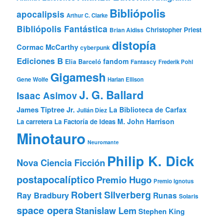
Bibliópolis
apocalipsis
Arthur C. Clarke
Bibliópolis Fantástica
Christopher Priest
Brian Aldiss
distopía
Cormac McCarthy
cyberpunk
Ediciones B
fandom
Elia Barceló
Fantascy
Frederik Pohl
Gigamesh
Gene Wolfe
Harlan Ellison
J. G. Ballard
Isaac Asimov
James Tiptree Jr.
La Biblioteca de Carfax
Julián Díez
M. John Harrison
La carretera
La Factoría de Ideas
Minotauro
Neuromante
Philip K. Dick
Nova Ciencia Ficción
postapocalíptico
Premio Hugo
Premio Ignotus
Robert Silverberg
Ray Bradbury
Runas
Solaris
space opera
Stanislaw Lem
Stephen King