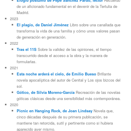
Elogio póstumo de Pepe Sánchez Pardo, lector
Recuerdo
de un aficionado fundamental en el devenir de la Tertulia de
Madrid.
2023
El plagio, de Daniel Jiménez
Libro sobre una canallada que
transforma la vida de una familia y cómo unos valores pasan
de generación en generación.
2022
Tras el 11S
Sobre la validez de las opiniones, el tiempo
transcurrido desde el acceso a la obra y la manera de
formularlas.
2021
Esta noche arderá el cielo, de Emilio Bueso
Brillante
novela apocalíptica del autor de Cenital y Los ojos bizcos del
sol.
Gótico, de Silvia Moreno-García
Recreación de las novelas
góticas clásicas desde una sensibilidad más contemporánea.
2020
Picnic en Hanging Rock, de Joan Lindsay
Novela que,
cinco décadas después de su primera publicación, se
mantiene tan retorcida, sutil y pertinente como si hubiera
aparecido ayer mismo.