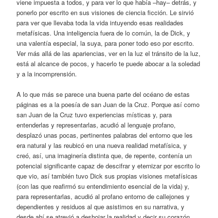
viene impuesta a todos, y para ver lo que había –hay– detrás, y
ponerlo por escrito en sus visiones de ciencia ficción. Le sirvió
para ver que llevaba toda la vida intuyendo esas realidades
metafísicas. Una inteligencia fuera de lo común, la de Dick, y
una valentía especial, la suya, para poner todo eso por escrito.
Ver más allá de las apariencias, ver en la luz el tránsito de la luz,
está al alcance de pocos, y hacerlo te puede abocar a la soledad
y a la incomprensión.
A lo que más se parece una buena parte del océano de estas
páginas es a la poesía de san Juan de la Cruz. Porque así como
san Juan de la Cruz tuvo experiencias místicas y, para
entenderlas y representarlas, acudió al lenguaje profano,
desplazó unas pocas, pertinentes palabras del entorno que les
era natural y las reubicó en una nueva realidad metafísica, y
creó, así, una imaginería distinta que, de repente, contenía un
potencial significante capaz de descifrar y eternizar por escrito lo
que vio, así también tuvo Dick sus propias visiones metafísicas
(con las que reafirmó su entendimiento esencial de la vida) y,
para representarlas, acudió al profano entorno de callejones y
dependientes y residuos al que asistimos en su narrativa, y
desde ahí se atrevió a deshojar la realidad y decir su corazón