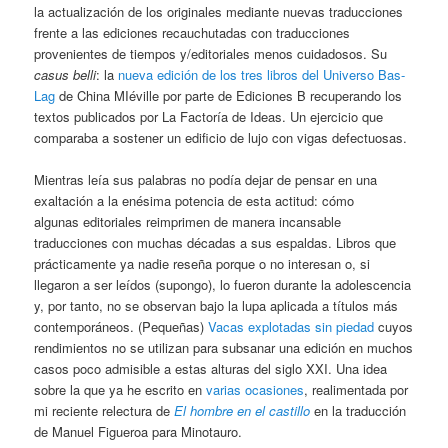
la actualización de los originales mediante nuevas traducciones
frente a las ediciones recauchutadas con traducciones
provenientes de tiempos y/editoriales menos cuidadosos. Su
casus belli
: la
nueva edición de los tres libros del Universo Bas-
Lag
de China MIéville por parte de Ediciones B recuperando los
textos publicados por La Factoría de Ideas. Un ejercicio que
comparaba a sostener un edificio de lujo con vigas defectuosas.
Mientras leía sus palabras no podía dejar de pensar en una
exaltación a la enésima potencia de esta actitud: cómo
algunas editoriales reimprimen de manera incansable
traducciones con muchas décadas a sus espaldas. Libros que
prácticamente ya nadie reseña porque o no interesan o, si
llegaron a ser leídos (supongo), lo fueron durante la adolescencia
y, por tanto, no se observan bajo la lupa aplicada a títulos más
contemporáneos. (Pequeñas)
Vacas explotadas sin piedad
cuyos
rendimientos no se utilizan para subsanar una edición en muchos
casos poco admisible a estas alturas del siglo XXI. Una idea
sobre la que ya he escrito en
varias ocasiones
, realimentada por
mi reciente relectura de
El hombre en el castillo
en la traducción
de Manuel Figueroa para Minotauro.