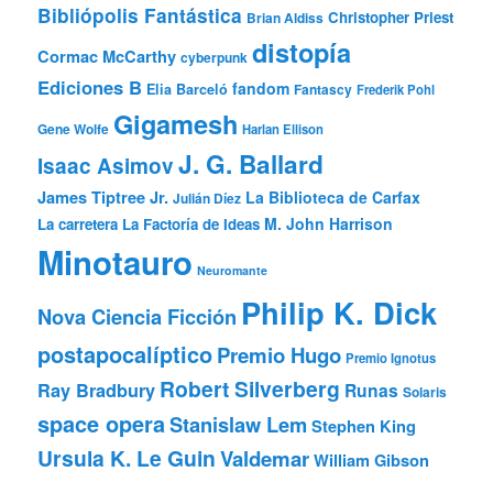
Bibliópolis Fantástica
Christopher Priest
Brian Aldiss
distopía
Cormac McCarthy
cyberpunk
Ediciones B
fandom
Elia Barceló
Fantascy
Frederik Pohl
Gigamesh
Gene Wolfe
Harlan Ellison
J. G. Ballard
Isaac Asimov
James Tiptree Jr.
La Biblioteca de Carfax
Julián Díez
M. John Harrison
La carretera
La Factoría de Ideas
Minotauro
Neuromante
Philip K. Dick
Nova Ciencia Ficción
postapocalíptico
Premio Hugo
Premio Ignotus
Robert Silverberg
Ray Bradbury
Runas
Solaris
space opera
Stanislaw Lem
Stephen King
Ursula K. Le Guin
Valdemar
William Gibson