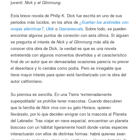
juvenil:
Nick y el Glimmung
.
Esta breve novela de Philip K. Dick fue escrita en uno de sus
periodos más lúcidos, en los años de
¿Sueñan los androides con
ovejas eléctricas?
,
Ubik
o
Gestarescala
. Sobre todo, se pueden
encontrar algunos puntos de conexión con esta última. Si alguien
se pregunta el interés de
Nick y el Glimmung
más allá de
conocer otra obra de Dick, la verdad es que es una novela
entretenida con algunos momentos divertidos y el característico
final de un autor que en demasiadas ocasiones parecía no prever
el desenlace y lo cerraba como podía. Pero es innegable que
tiene mayor interés para quien esté familiarizado con la obra del
autor californiano.
Su premisa es sencilla. En una Tierra “extremadamente
superpoblada” se prohíbe tener mascotas. Cuando descubren
que la familia de Nick vive con su gato Horace, quieren
llevárselo, por lo que deciden emigrar con la mascota al Planeta
del Labrador. Tras viajar en nave espacial, encuentran un planeta
boscoso con un hábitat ligeramente hostil donde varias especies
interactuarán con ellos de distintas formas: habrá quienes sean