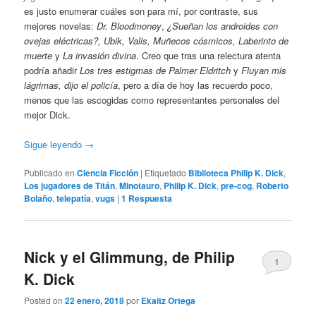
es justo enumerar cuáles son para mí, por contraste, sus
mejores novelas:
Dr. Bloodmoney
,
¿Sueñan los androides con
ovejas eléctricas?, Ubik, Valis, Muñecos cósmicos, Laberinto de
muerte
y
La invasión divina
. Creo que tras una relectura atenta
podría añadir
Los tres estigmas de Palmer Eldritch
y
Fluyan mis
lágrimas, dijo el policía
, pero a día de hoy las recuerdo poco,
menos que las escogidas como representantes personales del
mejor Dick.
Sigue leyendo
→
Publicado en
Ciencia Ficción
|
Etiquetado
Biblioteca Philip K. Dick
,
Los jugadores de Titán
,
Minotauro
,
Philip K. Dick
,
pre-cog
,
Roberto
Bolaño
,
telepatía
,
vugs
|
1
Respuesta
Nick y el Glimmung, de Philip
1
K. Dick
Posted on
22 enero, 2018
por
Ekaitz Ortega