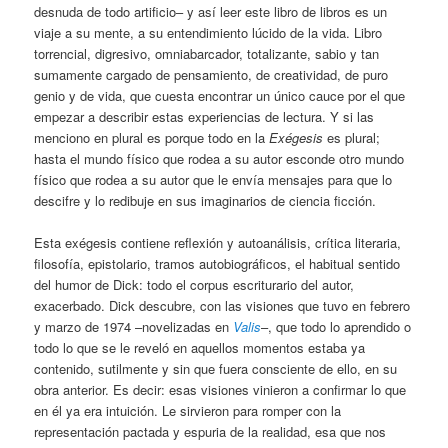
desnuda de todo artificio– y así leer este libro de libros es un
viaje a su mente, a su entendimiento lúcido de la vida. Libro
torrencial, digresivo, omniabarcador, totalizante, sabio y tan
sumamente cargado de pensamiento, de creatividad, de puro
genio y de vida, que cuesta encontrar un único cauce por el que
empezar a describir estas experiencias de lectura. Y si las
menciono en plural es porque todo en la
Exégesis
es plural;
hasta el mundo físico que rodea a su autor esconde otro mundo
físico que rodea a su autor que le envía mensajes para que lo
descifre y lo redibuje en sus imaginarios de ciencia ficción.
Esta exégesis contiene reflexión y autoanálisis, crítica literaria,
filosofía, epistolario, tramos autobiográficos, el habitual sentido
del humor de Dick: todo el corpus escriturario del autor,
exacerbado. Dick descubre, con las visiones que tuvo en febrero
y marzo de 1974 –novelizadas en
Valis
–, que todo lo aprendido o
todo lo que se le reveló en aquellos momentos estaba ya
contenido, sutilmente y sin que fuera consciente de ello, en su
obra anterior. Es decir: esas visiones vinieron a confirmar lo que
en él ya era intuición. Le sirvieron para romper con la
representación pactada y espuria de la realidad, esa que nos