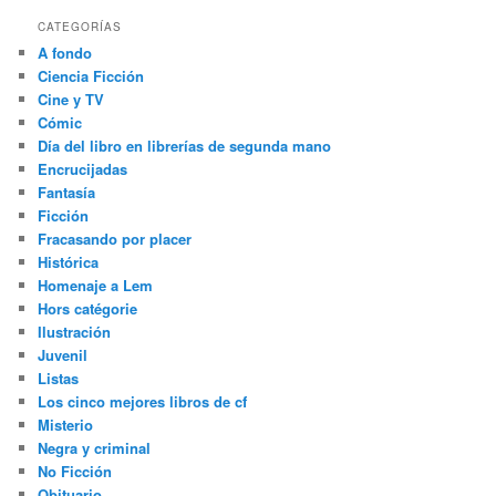
CATEGORÍAS
A fondo
Ciencia Ficción
Cine y TV
Cómic
Día del libro en librerías de segunda mano
Encrucijadas
Fantasía
Ficción
Fracasando por placer
Histórica
Homenaje a Lem
Hors catégorie
Ilustración
Juvenil
Listas
Los cinco mejores libros de cf
Misterio
Negra y criminal
No Ficción
Obituario