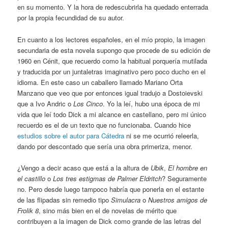
en su momento. Y la hora de redescubrirla ha quedado enterrada
por la propia fecundidad de su autor.
En cuanto a los lectores españoles, en el mío propio, la imagen
secundaria de esta novela supongo que procede de su edición de
1960 en Cénit, que recuerdo como la habitual porquería mutilada
y traducida por un juntaletras imaginativo pero poco ducho en el
idioma. En este caso un caballero llamado Mariano Orta
Manzano que veo que por entonces igual tradujo a Dostoievski
que a Ivo Andric o
Los Cinco
. Yo la leí, hubo una época de mi
vida que leí todo Dick a mi alcance en castellano, pero mi único
recuerdo es el de un texto que no funcionaba. Cuando hice
estudios sobre el autor para Cátedra
ni se me ocurrió releerla,
dando por descontado que sería una obra primeriza, menor.
¿Vengo a decir acaso que está a la altura de
Ubik
,
El hombre en
el castillo
o
Los tres estigmas de Palmer Eldritch
? Seguramente
no. Pero desde luego tampoco habría que ponerla en el estante
de las flipadas sin remedio tipo
Simulacra
o
Nuestros amigos de
Frolik 8
, sino más bien en el de novelas de mérito que
contribuyen a la imagen de Dick como grande de las letras del