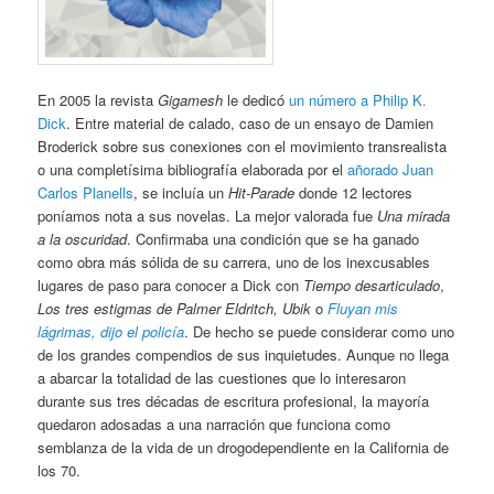
En 2005 la revista
Gigamesh
le dedicó
un número a Philip K.
Dick
. Entre material de calado, caso de un ensayo de Damien
Broderick sobre sus conexiones con el movimiento transrealista
o una completísima bibliografía elaborada por el
añorado Juan
Carlos Planells
, se incluía un
Hit-Parade
donde 12 lectores
poníamos nota a sus novelas. La mejor valorada fue
Una mirada
a la oscuridad
. Confirmaba una condición que se ha ganado
como obra más sólida de su carrera, uno de los inexcusables
lugares de paso para conocer a Dick con
Tiempo desarticulado
,
Los tres estigmas de Palmer Eldritch,
Ubik
o
Fluyan mis
lágrimas, dijo el policía
. De hecho se puede considerar como uno
de los grandes compendios de sus inquietudes. Aunque no llega
a abarcar la totalidad de las cuestiones que lo interesaron
durante sus tres décadas de escritura profesional, la mayoría
quedaron adosadas a una narración que funciona como
semblanza de la vida de un drogodependiente en la California de
los 70.