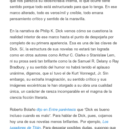
que nos parezca su idiosincrasia interna, lo que ocurre tiene
sentido porque todo está estructurado para que lo tenga. En ese
marco alterado, todo es verosímil y creíble, todo emana
pensamiento crítico y sentido de la maravilla.
En la narrativa de Philip K. Dick vemos cómo se cuestiona la
realidad interior de ese marco hasta el punto de despojarla por
completo de su primera apariencia. Esa es una de las claves de
Dick. Sí, la estructura de sus novelas no estará tan lograda
como en otros autores como Arthur C. Clarke o Stanislaw Lem,
ni su prosa será tan brillante como la de Samuel R. Delany o Ray
Bradbury, y su sentido del humor no habrá tenido el aplauso
unánime, digamos, que sí tuvo el de Kurt Vonnegut, Jr. Sin
embargo, su extraña imaginación, su sentido crítico y sus
imágenes excéntricas le han otorgado a su obra una cualidad
única, un carácter de rareza incomparable en el magma de la
ciencia ficción literaria.
Roberto Bolaño
dijo en
Entre paréntesis
que “Dick es bueno
incluso cuando es malo”. Para hablar de Dick, pues, cojamos
hoy una de sus novelas menos brillantes. Por ejemplo,
Los
jugadores de Titán
. Para despejar posibles dudas, supongo que