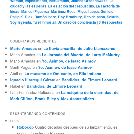
Watson
,
Impedimenta
,
Incrustados
,
Joanna Orzechowska
,
La
ciudad y las estrellas
,
La estación del crepúsculo
,
La Factoría de
Ideas
,
Manuel Figueroa
,
Martínez Roca
,
Miguel López Genicio
,
Philip K. Dick
,
Ramón Ibero
,
Ray Bradbury
,
Rito de paso
,
Solaris
,
Soy leyenda
,
Tú el inmortal
,
Un caso de conciencia
|
3
Respuestas
COMENTARIOS RECIENTES
Mario Amadas
en
La lluvia amarilla, de Julio Llamazares
Mario Amadas
en
La Jornada del Muerto, de Larry McMurtry
Mario Amadas
en
Yo, Asimov, de Isaac Asimov
Santi Pages
en
Yo, Asimov, de Isaac Asimov
Abril
en
La mucama de Omicunlé, de Rita Indiana
Ignacio Illarregui Gárate
en
Bandidos, de Elmore Leonard
Rubel
en
Bandidos, de Elmore Leonard
Iván Fernández Balbuena
en
La máquina de la eternidad, de
Mark Clifton, Frank Riley y Alex Aspostolides
DESENTERRANDO CONTENIDOS
2025
Robocop
Cuatro décadas después de su lanzamiento, es
necesario volver a Robocop.