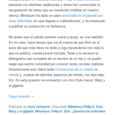
presente con distintas reediciones y ahora han comenzado la
recuperación de obras que se mantenían inéditas en nuestro
idioma. Minotauro ha dado un paso
anunciado en el pasado por
otras editoriales
sin que llegase a materializarse, y ha empezado
a publicar su producción no fantástica.
No quiero que el párrafo anterior suene a queja, es una realidad.
En mi caso, hace tiempo que me di cuenta de que Dick es el
autor del que más libros he leído y sigo haciéndome con todo lo
que se publica, novela juvenil incluida. Tener a tu alcance la
bibliografía casi completa de un escritor es un lujo y no puedo
negar que sentía curiosidad por conocer estas novelas realistas.
Anteriormente solo había leído
Confesiones de un artista de
mierda
y, a pesar de distintos aspectos de interés, me dejó algo
frío. En esta ocasión me encuentro con otro título menor:
Mary y
el gigante
.
Sigue leyendo
→
Publicado en
Hors catégorie
|
Etiquetado
Biblioteca Philip K. Dick
,
Mary y el gigante
,
Minotauro
,
Philip K. Dick
,
¿Sueñan los androides