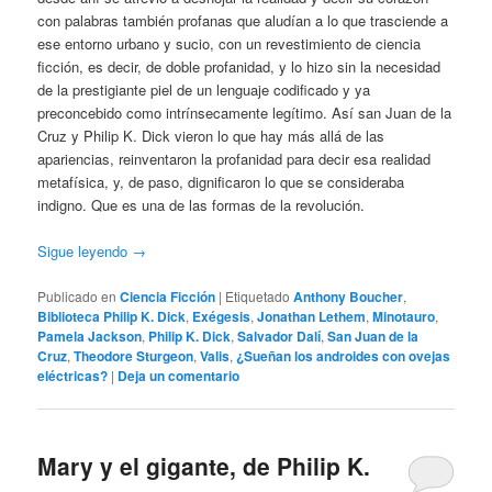
con palabras también profanas que aludían a lo que trasciende a
ese entorno urbano y sucio, con un revestimiento de ciencia
ficción, es decir, de doble profanidad, y lo hizo sin la necesidad
de la prestigiante piel de un lenguaje codificado y ya
preconcebido como intrínsecamente legítimo. Así san Juan de la
Cruz y Philip K. Dick vieron lo que hay más allá de las
apariencias, reinventaron la profanidad para decir esa realidad
metafísica, y, de paso, dignificaron lo que se consideraba
indigno. Que es una de las formas de la revolución.
Sigue leyendo
→
Publicado en
Ciencia Ficción
|
Etiquetado
Anthony Boucher
,
Biblioteca Philip K. Dick
,
Exégesis
,
Jonathan Lethem
,
Minotauro
,
Pamela Jackson
,
Philip K. Dick
,
Salvador Dalí
,
San Juan de la
Cruz
,
Theodore Sturgeon
,
Valis
,
¿Sueñan los androides con ovejas
eléctricas?
|
Deja un comentario
Mary y el gigante, de Philip K.