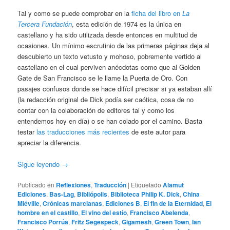
Tal y como se puede comprobar en la
ficha del libro en
La
Tercera Fundación
, esta edición de 1974 es la única en
castellano y ha sido utilizada desde entonces en multitud de
ocasiones. Un mínimo escrutinio de las primeras páginas deja al
descubierto un texto vetusto y mohoso, pobremente vertido al
castellano en el cual perviven anécdotas como que al Golden
Gate de San Francisco se le llame la Puerta de Oro. Con
pasajes confusos donde se hace difícil precisar si ya estaban allí
(la redacción original de Dick podía ser caótica, cosa de no
contar con la colaboración de editores tal y como los
entendemos hoy en día) o se han colado por el camino. Basta
testar
las traducciones más recientes
de este autor para
apreciar la diferencia.
Sigue leyendo
→
Publicado en
Reflexiones
,
Traducción
|
Etiquetado
Alamut
Ediciones
,
Bas-Lag
,
Bibliópolis
,
Biblioteca Philip K. Dick
,
China
Miéville
,
Crónicas marcianas
,
Ediciones B
,
El fin de la Eternidad
,
El
hombre en el castillo
,
El vino del estío
,
Francisco Abelenda
,
Francisco Porrúa
,
Fritz Segespeck
,
Gigamesh
,
Green Town
,
Ian