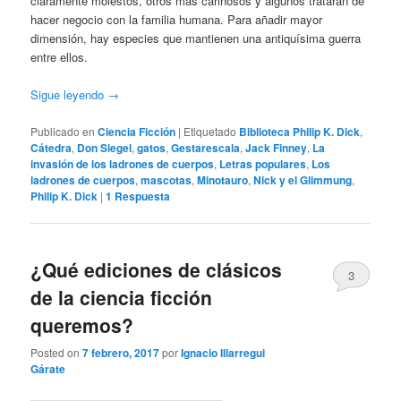
claramente molestos, otros más cariñosos y algunos tratarán de
hacer negocio con la familia humana. Para añadir mayor
dimensión, hay especies que mantienen una antiquísima guerra
entre ellos.
Sigue leyendo
→
Publicado en
Ciencia Ficción
|
Etiquetado
Biblioteca Philip K. Dick
,
Cátedra
,
Don Siegel
,
gatos
,
Gestarescala
,
Jack Finney
,
La
invasión de los ladrones de cuerpos
,
Letras populares
,
Los
ladrones de cuerpos
,
mascotas
,
Minotauro
,
Nick y el Glimmung
,
Philip K. Dick
|
1
Respuesta
¿Qué ediciones de clásicos
3
de la ciencia ficción
queremos?
Posted on
7 febrero, 2017
por
Ignacio Illarregui
Gárate