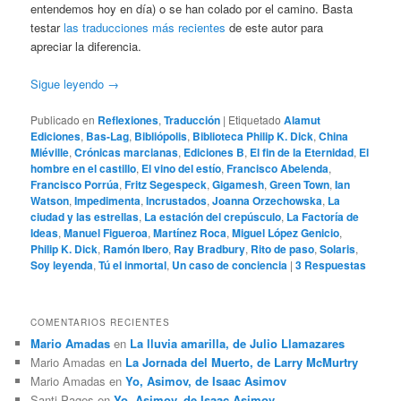
entendemos hoy en día) o se han colado por el camino. Basta
testar
las traducciones más recientes
de este autor para
apreciar la diferencia.
Sigue leyendo
→
Publicado en
Reflexiones
,
Traducción
|
Etiquetado
Alamut
Ediciones
,
Bas-Lag
,
Bibliópolis
,
Biblioteca Philip K. Dick
,
China
Miéville
,
Crónicas marcianas
,
Ediciones B
,
El fin de la Eternidad
,
El
hombre en el castillo
,
El vino del estío
,
Francisco Abelenda
,
Francisco Porrúa
,
Fritz Segespeck
,
Gigamesh
,
Green Town
,
Ian
Watson
,
Impedimenta
,
Incrustados
,
Joanna Orzechowska
,
La
ciudad y las estrellas
,
La estación del crepúsculo
,
La Factoría de
Ideas
,
Manuel Figueroa
,
Martínez Roca
,
Miguel López Genicio
,
Philip K. Dick
,
Ramón Ibero
,
Ray Bradbury
,
Rito de paso
,
Solaris
,
Soy leyenda
,
Tú el inmortal
,
Un caso de conciencia
|
3
Respuestas
COMENTARIOS RECIENTES
Mario Amadas
en
La lluvia amarilla, de Julio Llamazares
Mario Amadas
en
La Jornada del Muerto, de Larry McMurtry
Mario Amadas
en
Yo, Asimov, de Isaac Asimov
Santi Pages
en
Yo, Asimov, de Isaac Asimov