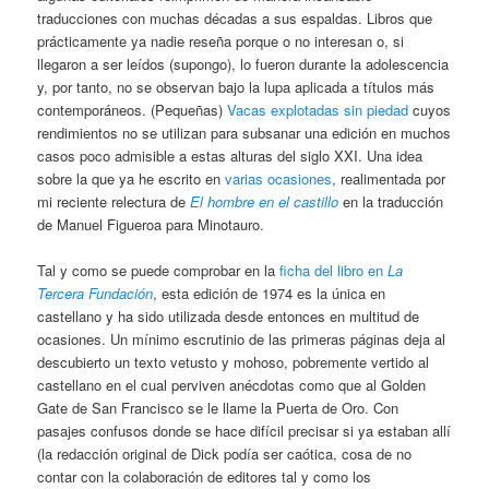
traducciones con muchas décadas a sus espaldas. Libros que
prácticamente ya nadie reseña porque o no interesan o, si
llegaron a ser leídos (supongo), lo fueron durante la adolescencia
y, por tanto, no se observan bajo la lupa aplicada a títulos más
contemporáneos. (Pequeñas)
Vacas explotadas sin piedad
cuyos
rendimientos no se utilizan para subsanar una edición en muchos
casos poco admisible a estas alturas del siglo XXI. Una idea
sobre la que ya he escrito en
varias ocasiones
, realimentada por
mi reciente relectura de
El hombre en el castillo
en la traducción
de Manuel Figueroa para Minotauro.
Tal y como se puede comprobar en la
ficha del libro en
La
Tercera Fundación
, esta edición de 1974 es la única en
castellano y ha sido utilizada desde entonces en multitud de
ocasiones. Un mínimo escrutinio de las primeras páginas deja al
descubierto un texto vetusto y mohoso, pobremente vertido al
castellano en el cual perviven anécdotas como que al Golden
Gate de San Francisco se le llame la Puerta de Oro. Con
pasajes confusos donde se hace difícil precisar si ya estaban allí
(la redacción original de Dick podía ser caótica, cosa de no
contar con la colaboración de editores tal y como los