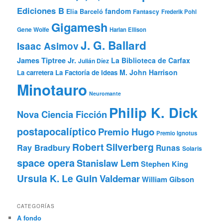
Ediciones B
fandom
Elia Barceló
Fantascy
Frederik Pohl
Gigamesh
Gene Wolfe
Harlan Ellison
J. G. Ballard
Isaac Asimov
James Tiptree Jr.
La Biblioteca de Carfax
Julián Díez
M. John Harrison
La carretera
La Factoría de Ideas
Minotauro
Neuromante
Philip K. Dick
Nova Ciencia Ficción
postapocalíptico
Premio Hugo
Premio Ignotus
Robert Silverberg
Ray Bradbury
Runas
Solaris
space opera
Stanislaw Lem
Stephen King
Ursula K. Le Guin
Valdemar
William Gibson
CATEGORÍAS
A fondo