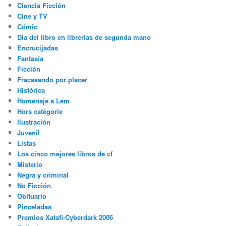
Ciencia Ficción
Cine y TV
Cómic
Día del libro en librerías de segunda mano
Encrucijadas
Fantasía
Ficción
Fracasando por placer
Histórica
Homenaje a Lem
Hors catégorie
Ilustración
Juvenil
Listas
Los cinco mejores libros de cf
Misterio
Negra y criminal
No Ficción
Obituario
Pinceladas
Premios Xatafi-Cyberdark 2006