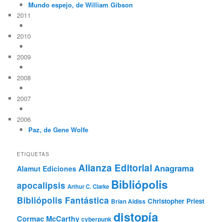
Mundo espejo, de William Gibson
2011
2010
2009
2008
2007
2006
Paz, de Gene Wolfe
ETIQUETAS
Alianza Editorial
Anagrama
Alamut Ediciones
Bibliópolis
apocalipsis
Arthur C. Clarke
Bibliópolis Fantástica
Christopher Priest
Brian Aldiss
distopía
Cormac McCarthy
cyberpunk