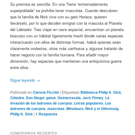
Su premisa es sencilla. En una Tierra “extremadamente
superpoblada” se prohíbe tener mascotas. Cuando descubren
que la familia de Nick vive con su gato Horace, quieren
llevárselo, por lo que deciden emigrar con la mascota al Planeta
del Labrador. Tras viajar en nave espacial, encuentran un planeta
boscoso con un hábitat ligeramente hostil donde varias especies
interactuarán con ellos de distintas formas: habrá quienes sean
claramente molestos, otros más cariñosos y algunos tratarán de
hacer negocio con la familia humana. Para añadir mayor
dimensión, hay especies que mantienen una antiquísima guerra
entre ellos.
Sigue leyendo
→
Publicado en
Ciencia Ficción
|
Etiquetado
Biblioteca Philip K. Dick
,
Cátedra
,
Don Siegel
,
gatos
,
Gestarescala
,
Jack Finney
,
La
invasión de los ladrones de cuerpos
,
Letras populares
,
Los
ladrones de cuerpos
,
mascotas
,
Minotauro
,
Nick y el Glimmung
,
Philip K. Dick
|
1
Respuesta
COMENTARIOS RECIENTES