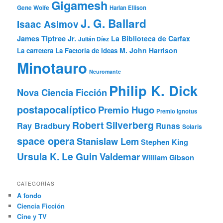
Gigamesh
Gene Wolfe
Harlan Ellison
J. G. Ballard
Isaac Asimov
James Tiptree Jr.
La Biblioteca de Carfax
Julián Díez
M. John Harrison
La carretera
La Factoría de Ideas
Minotauro
Neuromante
Philip K. Dick
Nova Ciencia Ficción
postapocalíptico
Premio Hugo
Premio Ignotus
Robert Silverberg
Ray Bradbury
Runas
Solaris
space opera
Stanislaw Lem
Stephen King
Ursula K. Le Guin
Valdemar
William Gibson
CATEGORÍAS
A fondo
Ciencia Ficción
Cine y TV