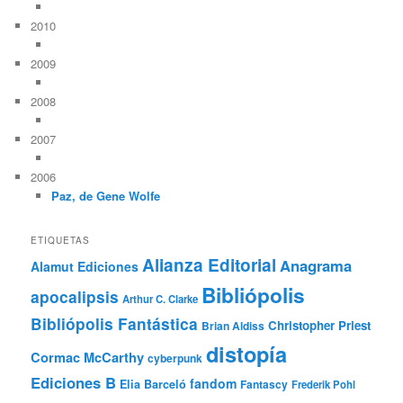
2010
2009
2008
2007
2006
Paz, de Gene Wolfe
ETIQUETAS
Alianza Editorial
Anagrama
Alamut Ediciones
Bibliópolis
apocalipsis
Arthur C. Clarke
Bibliópolis Fantástica
Christopher Priest
Brian Aldiss
distopía
Cormac McCarthy
cyberpunk
Ediciones B
fandom
Elia Barceló
Fantascy
Frederik Pohl