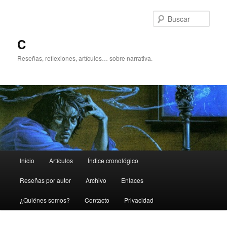
Ir
Ir
al
al
Busc
contenido
contenido
principal
secundario
C
Reseñas, reflexiones, artículos… sobre narrativa.
Menú
Inicio
Artículos
Índice cronológico
principal
Reseñas por autor
Archivo
Enlaces
¿Quiénes somos?
Contacto
Privacidad