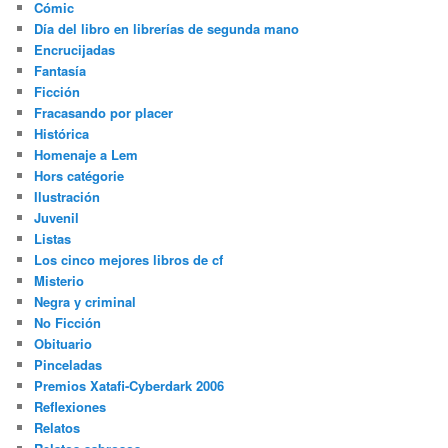
Cómic
Día del libro en librerías de segunda mano
Encrucijadas
Fantasía
Ficción
Fracasando por placer
Histórica
Homenaje a Lem
Hors catégorie
Ilustración
Juvenil
Listas
Los cinco mejores libros de cf
Misterio
Negra y criminal
No Ficción
Obituario
Pinceladas
Premios Xatafi-Cyberdark 2006
Reflexiones
Relatos