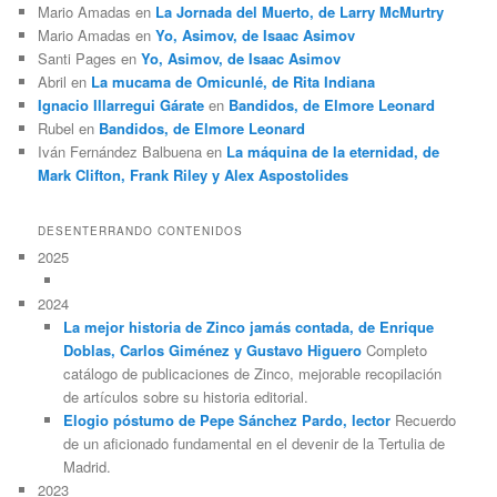
Mario Amadas
en
La Jornada del Muerto, de Larry McMurtry
Mario Amadas
en
Yo, Asimov, de Isaac Asimov
Santi Pages
en
Yo, Asimov, de Isaac Asimov
Abril
en
La mucama de Omicunlé, de Rita Indiana
Ignacio Illarregui Gárate
en
Bandidos, de Elmore Leonard
Rubel
en
Bandidos, de Elmore Leonard
Iván Fernández Balbuena
en
La máquina de la eternidad, de
Mark Clifton, Frank Riley y Alex Aspostolides
DESENTERRANDO CONTENIDOS
2025
2024
La mejor historia de Zinco jamás contada, de Enrique
Doblas, Carlos Giménez y Gustavo Higuero
Completo
catálogo de publicaciones de Zinco, mejorable recopilación
de artículos sobre su historia editorial.
Elogio póstumo de Pepe Sánchez Pardo, lector
Recuerdo
de un aficionado fundamental en el devenir de la Tertulia de
Madrid.
2023