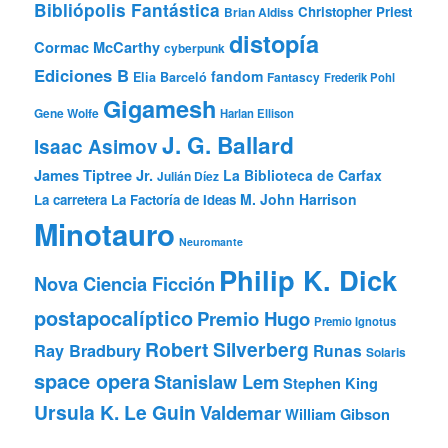
Bibliópolis Fantástica
Christopher Priest
Brian Aldiss
distopía
Cormac McCarthy
cyberpunk
Ediciones B
fandom
Elia Barceló
Fantascy
Frederik Pohl
Gigamesh
Gene Wolfe
Harlan Ellison
J. G. Ballard
Isaac Asimov
James Tiptree Jr.
La Biblioteca de Carfax
Julián Díez
M. John Harrison
La carretera
La Factoría de Ideas
Minotauro
Neuromante
Philip K. Dick
Nova Ciencia Ficción
postapocalíptico
Premio Hugo
Premio Ignotus
Robert Silverberg
Ray Bradbury
Runas
Solaris
space opera
Stanislaw Lem
Stephen King
Ursula K. Le Guin
Valdemar
William Gibson