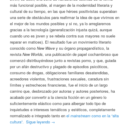
más funcional posible, al margen de la modernidad literaria y
cultural de su tiempo, en las que héroes positivistas superaban
una serie de obstáculos para reafirmar la idea de que vivimos en
el mejor de los mundos posibles y si no, ya lo arreglaremos
gracias a la tecnología (generalización injusta quizá, aunque
cuando uno es joven y se rebela contra sus mayores no suele
reparar en matices). El resultado fue un movimiento literario
conocido como
New Wave
y su órgano propagandístico, la
revista
New Worlds,
una publicación de papel cochambroso que
comenzó distribuyéndose junto a revistas porno, y que, guiada
por un afán destructivo y plagado de episodios psicóticos,
consumo de drogas, obligaciones familiares desatendidas,
acreedores violentos, frustraciones sexuales, caradura sin
límites y estrecheces financieras, fue el inicio de un largo
camino que, desbrozado por autoras y autores posteriores, ha
acabado por convertir a la ciencia ficción en un género lo
suficientemente elástico como para albergar todo tipo de
inquietudes e intereses temáticos y estéticos, completamente
normalizado e integrado tanto en
el
mainstream
como en la “alta
cultura”.
Sigue leyendo
→