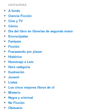
CATEGORÍAS
A fondo
Ciencia Ficción
Cine y TV
Cómic
Día del libro en librerías de segunda mano
Encrucijadas
Fantasía
Ficción
Fracasando por placer
Histórica
Homenaje a Lem
Hors catégorie
Ilustración
Juvenil
Listas
Los cinco mejores libros de cf
Misterio
Negra y criminal
No Ficción
Obituario