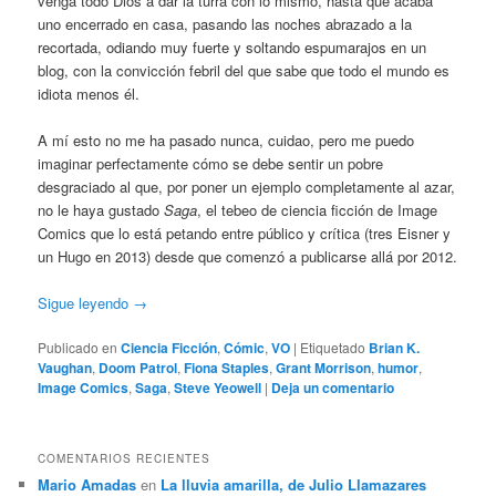
venga todo Dios a dar la turra con lo mismo, hasta que acaba
uno encerrado en casa, pasando las noches abrazado a la
recortada, odiando muy fuerte y soltando espumarajos en un
blog, con la convicción febril del que sabe que todo el mundo es
idiota menos él.
A mí esto no me ha pasado nunca, cuidao, pero me puedo
imaginar perfectamente cómo se debe sentir un pobre
desgraciado al que, por poner un ejemplo completamente al azar,
no le haya gustado
Saga
, el tebeo de ciencia ficción de Image
Comics que lo está petando entre público y crítica (tres Eisner y
un Hugo en 2013) desde que comenzó a publicarse allá por 2012.
Sigue leyendo
→
Publicado en
Ciencia Ficción
,
Cómic
,
VO
|
Etiquetado
Brian K.
Vaughan
,
Doom Patrol
,
Fiona Staples
,
Grant Morrison
,
humor
,
Image Comics
,
Saga
,
Steve Yeowell
|
Deja un comentario
COMENTARIOS RECIENTES
Mario Amadas
en
La lluvia amarilla, de Julio Llamazares