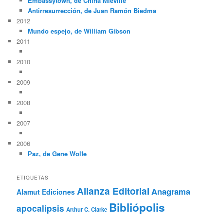
Embassytown, de China Miéville
Antirresurrección, de Juan Ramón Biedma
2012
Mundo espejo, de William Gibson
2011
2010
2009
2008
2007
2006
Paz, de Gene Wolfe
ETIQUETAS
Alianza Editorial
Anagrama
Alamut Ediciones
Bibliópolis
apocalipsis
Arthur C. Clarke