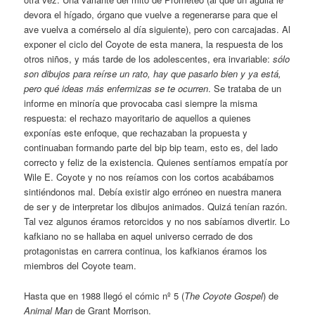
devora el hígado, órgano que vuelve a regenerarse para que el
ave vuelva a comérselo al día siguiente), pero con carcajadas. Al
exponer el ciclo del Coyote de esta manera, la respuesta de los
otros niños, y más tarde de los adolescentes, era invariable:
sólo
son dibujos para reírse un rato, hay que pasarlo bien y ya está,
pero qué ideas más enfermizas se te ocurren
. Se trataba de un
informe en minoría que provocaba casi siempre la misma
respuesta: el rechazo mayoritario de aquellos a quienes
exponías este enfoque, que rechazaban la propuesta y
continuaban formando parte del bip bip team, esto es, del lado
correcto y feliz de la existencia. Quienes sentíamos empatía por
Wile E. Coyote y no nos reíamos con los cortos acabábamos
sintiéndonos mal. Debía existir algo erróneo en nuestra manera
de ser y de interpretar los dibujos animados. Quizá tenían razón.
Tal vez algunos éramos retorcidos y no nos sabíamos divertir. Lo
kafkiano no se hallaba en aquel universo cerrado de dos
protagonistas en carrera continua, los kafkianos éramos los
miembros del Coyote team.
Hasta que en 1988 llegó el cómic nº 5 (
The Coyote Gospel
) de
Animal Man
de Grant Morrison.