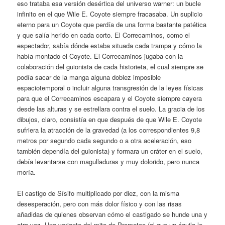
eso trataba esa versión desértica del universo warner: un bucle
infinito en el que Wile E. Coyote siempre fracasaba. Un suplicio
eterno para un Coyote que perdía de una forma bastante patética
y que salía herido en cada corto. El Correcaminos, como el
espectador, sabía dónde estaba situada cada trampa y cómo la
había montado el Coyote. El Correcaminos jugaba con la
colaboración del guionista de cada historieta, el cual siempre se
podía sacar de la manga alguna doblez imposible
espaciotemporal o incluir alguna transgresión de la leyes físicas
para que el Correcaminos escapara y el Coyote siempre cayera
desde las alturas y se estrellara contra el suelo. La gracia de los
dibujos, claro, consistía en que después de que Wile E. Coyote
sufriera la atracción de la gravedad (a los correspondientes 9,8
metros por segundo cada segundo o a otra aceleración, eso
también dependía del guionista) y formara un cráter en el suelo,
debía levantarse con magulladuras y muy dolorido, pero nunca
moría.
El castigo de Sísifo multiplicado por diez, con la misma
desesperación, pero con más dolor físico y con las risas
añadidas de quienes observan cómo el castigado se hunde una y
otra vez. Una variante del mito de Prometeo (al que un águila le