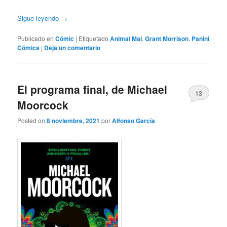
Sigue leyendo
→
Publicado en
Cómic
|
Etiquetado
Animal Mal
,
Grant Morrison
,
Panini
Cómics
|
Deja un comentario
El programa final, de Michael
13
Moorcock
Posted on
8 noviembre, 2021
por
Alfonso García