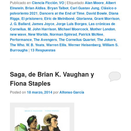
Publicado en
Ciencia Ficción
,
VO
|
Etiquetado
Alan Moore
,
Albert
Einstein
,
Brian Aldiss
,
Bryan Talbot
,
Carl Gustav Jung
,
Clásico o
polvoriento 2021
,
Dancers at the End of Time
,
David Bowie
,
Diana
Riggs
,
El prisionero
,
Elric de Melniboné
,
Glorianna
,
Grant Morrison
,
J. G. Ballard
,
James Joyce
,
Jorge Luis Borges
,
Las crónicas de
Cornelius
,
M. John Harrison
,
Michael Moorcock
,
Mother London
,
new wave
,
New Worlds
,
Norman Spinrad
,
Patrick McNee
,
Performance
,
The Avengers
,
The Cornelius Quartet
,
The Jokers
,
The Who
,
W. B. Yeats
,
Warren Ellis
,
Werner Heisenberg
,
William S.
Burroughs
|
13
Respuestas
Saga, de Brian K. Vaughan y
Fiona Staples
Posted on
18 marzo, 2014
por
Alfonso García