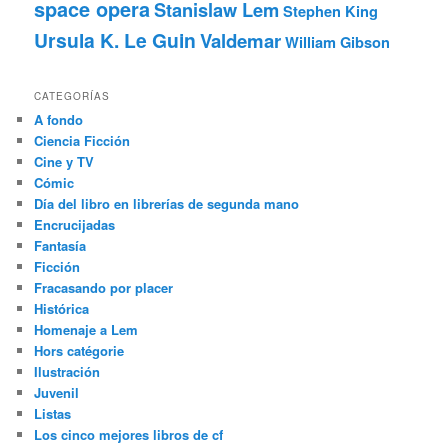
space opera
Stanislaw Lem
Stephen King
Ursula K. Le Guin
Valdemar
William Gibson
CATEGORÍAS
A fondo
Ciencia Ficción
Cine y TV
Cómic
Día del libro en librerías de segunda mano
Encrucijadas
Fantasía
Ficción
Fracasando por placer
Histórica
Homenaje a Lem
Hors catégorie
Ilustración
Juvenil
Listas
Los cinco mejores libros de cf