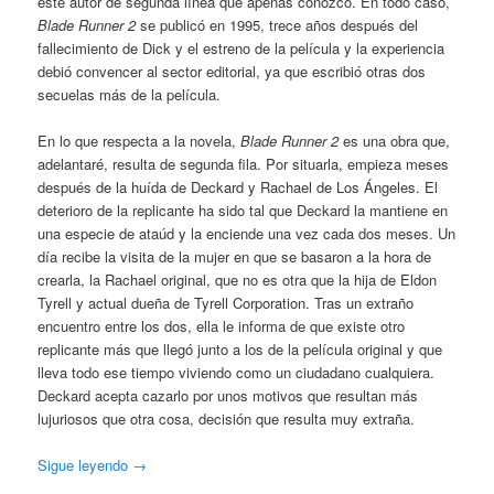
este autor de segunda línea que apenas conozco. En todo caso,
Blade Runner 2
se publicó en 1995, trece años después del
fallecimiento de Dick y el estreno de la película y la experiencia
debió convencer al sector editorial, ya que escribió otras dos
secuelas más de la película.
En lo que respecta a la novela,
Blade Runner 2
es una obra que,
adelantaré, resulta de segunda fila. Por situarla, empieza meses
después de la huída de Deckard y Rachael de Los Ángeles. El
deterioro de la replicante ha sido tal que Deckard la mantiene en
una especie de ataúd y la enciende una vez cada dos meses. Un
día recibe la visita de la mujer en que se basaron a la hora de
crearla, la Rachael original, que no es otra que la hija de Eldon
Tyrell y actual dueña de Tyrell Corporation. Tras un extraño
encuentro entre los dos, ella le informa de que existe otro
replicante más que llegó junto a los de la película original y que
lleva todo ese tiempo viviendo como un ciudadano cualquiera.
Deckard acepta cazarlo por unos motivos que resultan más
lujuriosos que otra cosa, decisión que resulta muy extraña.
Sigue leyendo
→