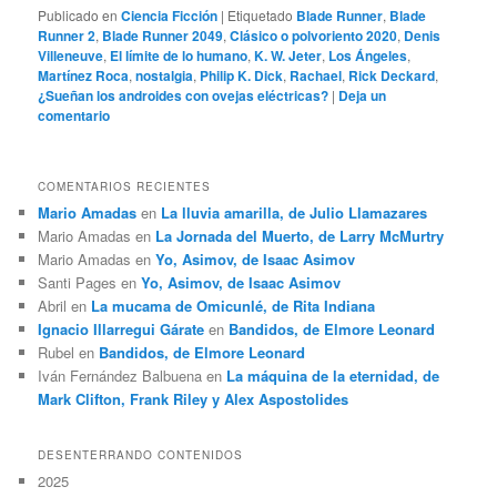
Publicado en
Ciencia Ficción
|
Etiquetado
Blade Runner
,
Blade
Runner 2
,
Blade Runner 2049
,
Clásico o polvoriento 2020
,
Denis
Villeneuve
,
El límite de lo humano
,
K. W. Jeter
,
Los Ángeles
,
Martínez Roca
,
nostalgia
,
Philip K. Dick
,
Rachael
,
Rick Deckard
,
¿Sueñan los androides con ovejas eléctricas?
|
Deja un
comentario
COMENTARIOS RECIENTES
Mario Amadas
en
La lluvia amarilla, de Julio Llamazares
Mario Amadas
en
La Jornada del Muerto, de Larry McMurtry
Mario Amadas
en
Yo, Asimov, de Isaac Asimov
Santi Pages
en
Yo, Asimov, de Isaac Asimov
Abril
en
La mucama de Omicunlé, de Rita Indiana
Ignacio Illarregui Gárate
en
Bandidos, de Elmore Leonard
Rubel
en
Bandidos, de Elmore Leonard
Iván Fernández Balbuena
en
La máquina de la eternidad, de
Mark Clifton, Frank Riley y Alex Aspostolides
DESENTERRANDO CONTENIDOS
2025