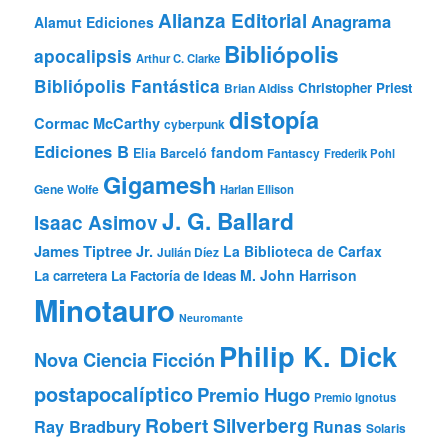
Alianza Editorial
Anagrama
Alamut Ediciones
Bibliópolis
apocalipsis
Arthur C. Clarke
Bibliópolis Fantástica
Christopher Priest
Brian Aldiss
distopía
Cormac McCarthy
cyberpunk
Ediciones B
fandom
Elia Barceló
Fantascy
Frederik Pohl
Gigamesh
Gene Wolfe
Harlan Ellison
J. G. Ballard
Isaac Asimov
James Tiptree Jr.
La Biblioteca de Carfax
Julián Díez
M. John Harrison
La carretera
La Factoría de Ideas
Minotauro
Neuromante
Philip K. Dick
Nova Ciencia Ficción
postapocalíptico
Premio Hugo
Premio Ignotus
Robert Silverberg
Ray Bradbury
Runas
Solaris