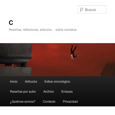
Ir
Ir
al
al
Busc
contenido
contenido
principal
secundario
C
Reseñas, reflexiones, artículos… sobre narrativa.
Menú
Inicio
Artículos
Índice cronológico
principal
Reseñas por autor
Archivo
Enlaces
¿Quiénes somos?
Contacto
Privacidad