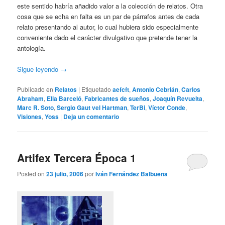
este sentido habría añadido valor a la colección de relatos. Otra
cosa que se echa en falta es un par de párrafos antes de cada
relato presentando al autor, lo cual hubiera sido especialmente
conveniente dado el carácter divulgativo que pretende tener la
antología.
Sigue leyendo
→
Publicado en
Relatos
|
Etiquetado
aefcft
,
Antonio Cebrián
,
Carlos
Abraham
,
Elia Barceló
,
Fabricantes de sueños
,
Joaquín Revuelta
,
Marc R. Soto
,
Sergio Gaut vel Hartman
,
TerBi
,
Víctor Conde
,
Visiones
,
Yoss
|
Deja un comentario
Artifex Tercera Época 1
Posted on
23 julio, 2006
por
Iván Fernández Balbuena