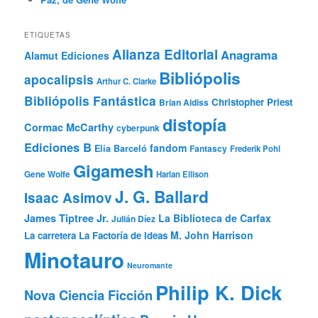
ETIQUETAS
Alianza Editorial
Anagrama
Alamut Ediciones
Bibliópolis
apocalipsis
Arthur C. Clarke
Bibliópolis Fantástica
Christopher Priest
Brian Aldiss
distopía
Cormac McCarthy
cyberpunk
Ediciones B
fandom
Elia Barceló
Fantascy
Frederik Pohl
Gigamesh
Gene Wolfe
Harlan Ellison
J. G. Ballard
Isaac Asimov
James Tiptree Jr.
La Biblioteca de Carfax
Julián Díez
M. John Harrison
La carretera
La Factoría de Ideas
Minotauro
Neuromante
Philip K. Dick
Nova Ciencia Ficción