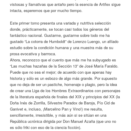
vistosas y llamativas que antaño pero la esencia de Artifex sigue
intacta, esperemos que por mucho tiempo.
Este primer tomo presenta una variada y nutritiva selección
donde, prácticamente, se tocan casi todos los géneros del
fantástico nacional. Gustarme, gustarme sobre todo me ha
gustado “La cotorra de Humboldt” de Lorenzo Luengo, un afilado
estudio sobre la condición humana y una muestra más de su
prosa evocativa y barrroca.
Ahora, reconozco que el cuento que más me ha subyugado es
“Las muchas hazañas de la Sección 13” de José María Faraldo.
Puede que no sea el mejor; de acuerdo con que apenas hay
historia y sólo es un esbozo de algo más grande. Por supuesto
que no deja de ser un pastiche, homenaje o plagio, pero la idea
de crear una Liga de los Hombres Extraordinarios con personajes
de la literatura española de finales del XIX y principios del XX (la
Doña Inés de Zorrilla, Silvestre Paradox de Baroja, Pío Cid de
Ganivet e, incluso, ¡Marcelino Pan y Vino!) me resulta,
sencillamente, irresistible, y más aún si se sitúan en una
República ucrónica dirigida por Don Manuel Azaña (que uno no
es sólo friki con eso de la ciencia ficción).