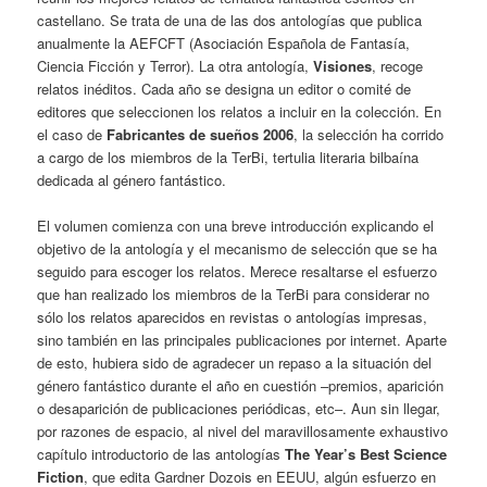
castellano. Se trata de una de las dos antologías que publica
anualmente la AEFCFT (Asociación Española de Fantasía,
Ciencia Ficción y Terror). La otra antología,
Visiones
, recoge
relatos inéditos. Cada año se designa un editor o comité de
editores que seleccionen los relatos a incluir en la colección. En
el caso de
Fabricantes de sueños 2006
, la selección ha corrido
a cargo de los miembros de la TerBi, tertulia literaria bilbaína
dedicada al género fantástico.
El volumen comienza con una breve introducción explicando el
objetivo de la antología y el mecanismo de selección que se ha
seguido para escoger los relatos. Merece resaltarse el esfuerzo
que han realizado los miembros de la TerBi para considerar no
sólo los relatos aparecidos en revistas o antologías impresas,
sino también en las principales publicaciones por internet. Aparte
de esto, hubiera sido de agradecer un repaso a la situación del
género fantástico durante el año en cuestión –premios, aparición
o desaparición de publicaciones periódicas, etc–. Aun sin llegar,
por razones de espacio, al nivel del maravillosamente exhaustivo
capítulo introductorio de las antologías
The Year’s Best Science
Fiction
, que edita Gardner Dozois en EEUU, algún esfuerzo en