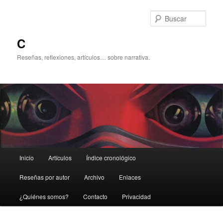
Ir
Ir
al
al
Busc
contenido
contenido
principal
secundario
C
Reseñas, reflexiones, artículos… sobre narrativa.
Menú
Inicio
Artículos
Índice cronológico
principal
Reseñas por autor
Archivo
Enlaces
¿Quiénes somos?
Contacto
Privacidad