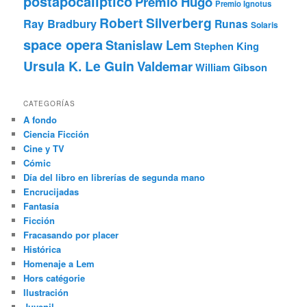
postapocalíptico
Premio Hugo
Premio Ignotus
Robert Silverberg
Ray Bradbury
Runas
Solaris
space opera
Stanislaw Lem
Stephen King
Ursula K. Le Guin
Valdemar
William Gibson
CATEGORÍAS
A fondo
Ciencia Ficción
Cine y TV
Cómic
Día del libro en librerías de segunda mano
Encrucijadas
Fantasía
Ficción
Fracasando por placer
Histórica
Homenaje a Lem
Hors catégorie
Ilustración
Juvenil