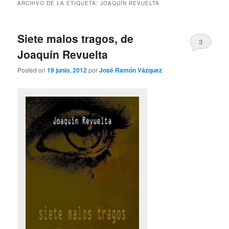
ARCHIVO DE LA ETIQUETA:
JOAQUÍN REVUELTA
Siete malos tragos, de
3
Joaquín Revuelta
Posted on
19 junio, 2012
por
José Ramón Vázquez