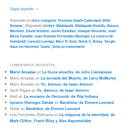
Sigue leyendo
→
Publicado en
Hors catégorie
,
Premios Xatafi-Cyberdark 2006
,
Relatos
|
Etiquetado
Artifex
,
Bibliópolis
,
Bibliópolis Bolsillo
,
Blanca
Martínez
,
David Soriano
,
Javier Esteban
,
Joaquín Revuelta
,
José
María Faraldo
,
Juan Antonio Fernández Madrigal
,
La cotorra de
Humboldt
,
Lorenzo Luengo
,
Marc R. Soto
,
Nuria C. Botey
,
Sergio
Gaut vel Hartman
,
Sushi
|
Deja un comentario
COMENTARIOS RECIENTES
Mario Amadas
en
La lluvia amarilla, de Julio Llamazares
Mario Amadas
en
La Jornada del Muerto, de Larry McMurtry
Mario Amadas
en
Yo, Asimov, de Isaac Asimov
Santi Pages
en
Yo, Asimov, de Isaac Asimov
Abril
en
La mucama de Omicunlé, de Rita Indiana
Ignacio Illarregui Gárate
en
Bandidos, de Elmore Leonard
Rubel
en
Bandidos, de Elmore Leonard
Iván Fernández Balbuena
en
La máquina de la eternidad, de
Mark Clifton, Frank Riley y Alex Aspostolides