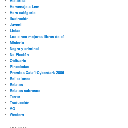
Histórica
Homenaje a Lem
Hors catégorie
Ilustración
Juvenil
Listas
Los cinco mejores libros de cf
Misterio
Negra y criminal
No Ficción
Obituario
Pinceladas
Premios Xatafi-Cyberdark 2006
Reflexiones
Relatos
Relatos sabrosos
Terror
Traducción
VO
Western