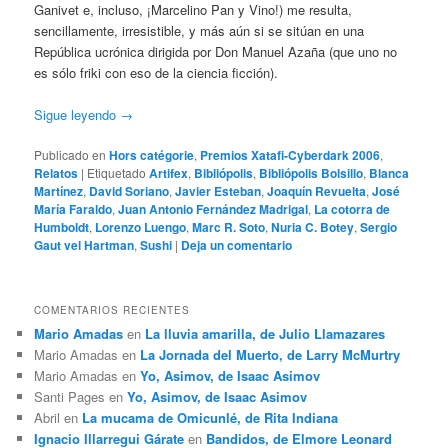
Ganivet e, incluso, ¡Marcelino Pan y Vino!) me resulta,
sencillamente, irresistible, y más aún si se sitúan en una
República ucrónica dirigida por Don Manuel Azaña (que uno no
es sólo friki con eso de la ciencia ficción).
Sigue leyendo
→
Publicado en
Hors catégorie
,
Premios Xatafi-Cyberdark 2006
,
Relatos
|
Etiquetado
Artifex
,
Bibliópolis
,
Bibliópolis Bolsillo
,
Blanca
Martínez
,
David Soriano
,
Javier Esteban
,
Joaquín Revuelta
,
José
María Faraldo
,
Juan Antonio Fernández Madrigal
,
La cotorra de
Humboldt
,
Lorenzo Luengo
,
Marc R. Soto
,
Nuria C. Botey
,
Sergio
Gaut vel Hartman
,
Sushi
|
Deja un comentario
COMENTARIOS RECIENTES
Mario Amadas
en
La lluvia amarilla, de Julio Llamazares
Mario Amadas
en
La Jornada del Muerto, de Larry McMurtry
Mario Amadas
en
Yo, Asimov, de Isaac Asimov
Santi Pages
en
Yo, Asimov, de Isaac Asimov
Abril
en
La mucama de Omicunlé, de Rita Indiana
Ignacio Illarregui Gárate
en
Bandidos, de Elmore Leonard