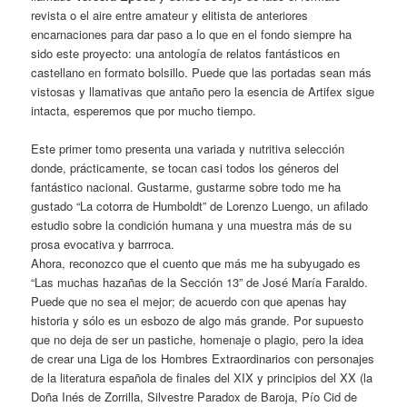
revista o el aire entre amateur y elitista de anteriores
encarnaciones para dar paso a lo que en el fondo siempre ha
sido este proyecto: una antología de relatos fantásticos en
castellano en formato bolsillo. Puede que las portadas sean más
vistosas y llamativas que antaño pero la esencia de Artifex sigue
intacta, esperemos que por mucho tiempo.
Este primer tomo presenta una variada y nutritiva selección
donde, prácticamente, se tocan casi todos los géneros del
fantástico nacional. Gustarme, gustarme sobre todo me ha
gustado “La cotorra de Humboldt” de Lorenzo Luengo, un afilado
estudio sobre la condición humana y una muestra más de su
prosa evocativa y barrroca.
Ahora, reconozco que el cuento que más me ha subyugado es
“Las muchas hazañas de la Sección 13” de José María Faraldo.
Puede que no sea el mejor; de acuerdo con que apenas hay
historia y sólo es un esbozo de algo más grande. Por supuesto
que no deja de ser un pastiche, homenaje o plagio, pero la idea
de crear una Liga de los Hombres Extraordinarios con personajes
de la literatura española de finales del XIX y principios del XX (la
Doña Inés de Zorrilla, Silvestre Paradox de Baroja, Pío Cid de