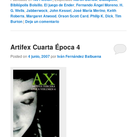
Bibliópolis Bolsillo
,
El juego de Ender
,
Fernando Ángel Moreno
,
H.
G. Wells
,
Jabberwock
,
John Kessel
,
José María Merino
,
Keith
Roberts
,
Margaret Atwood
,
Orson Scott Card
,
Philip K. Dick
,
Tim
Burton
|
Deja un comentario
Artifex Cuarta Época 4
Posted on
4 junio, 2007
por
Iván Fernández Balbuena