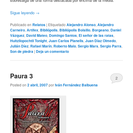
sobresalga de una forma destacada por encima de la media.
Sigue leyendo
→
Publicado en
Relatos
|
Etiquetado
Alejandro Alonso
,
Alejandro
Carneiro
,
Artifex
,
Bibliópolis
,
Bibliópolis Bolsillo
,
Borgeano
,
Daniel
Vázquez
,
David Mateo
,
Domingo Santos
,
El señor de las ratas
,
Huitzilopochtli Tonight
,
Juan Carlos Planells
,
Juan Díaz Olmedo
,
Julián Díez
,
Rafael Marín
,
Roberto Malo
,
Sergio Mars
,
Sergio Parra
,
Son de piedra
|
Deja un comentario
Paura 3
2
Posted on
2 abril, 2007
por
Iván Fernández Balbuena