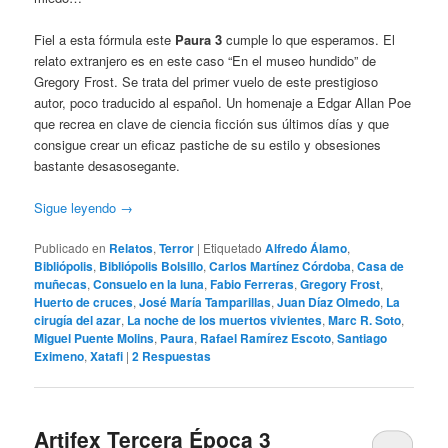
Fiel a esta fórmula este
Paura 3
cumple lo que esperamos. El
relato extranjero es en este caso “En el museo hundido” de
Gregory Frost. Se trata del primer vuelo de este prestigioso
autor, poco traducido al español. Un homenaje a Edgar Allan Poe
que recrea en clave de ciencia ficción sus últimos días y que
consigue crear un eficaz pastiche de su estilo y obsesiones
bastante desasosegante.
Sigue leyendo
→
Publicado en
Relatos
,
Terror
|
Etiquetado
Alfredo Álamo
,
Bibliópolis
,
Bibliópolis Bolsillo
,
Carlos Martínez Córdoba
,
Casa de
muñecas
,
Consuelo en la luna
,
Fabio Ferreras
,
Gregory Frost
,
Huerto de cruces
,
José María Tamparillas
,
Juan Díaz Olmedo
,
La
cirugía del azar
,
La noche de los muertos vivientes
,
Marc R. Soto
,
Miguel Puente Molins
,
Paura
,
Rafael Ramírez Escoto
,
Santiago
Eximeno
,
Xatafi
|
2
Respuestas
Artifex Tercera Época 3