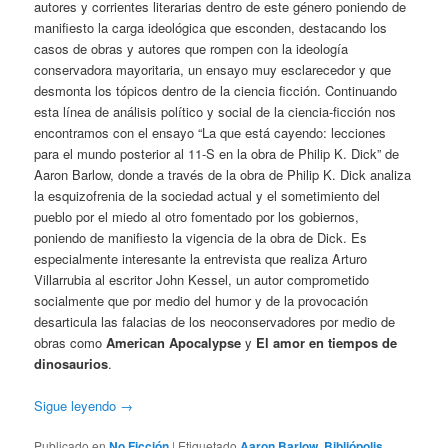
autores y corrientes literarias dentro de este género poniendo de
manifiesto la carga ideológica que esconden, destacando los
casos de obras y autores que rompen con la ideología
conservadora mayoritaria, un ensayo muy esclarecedor y que
desmonta los tópicos dentro de la ciencia ficción. Continuando
esta línea de análisis político y social de la ciencia-ficción nos
encontramos con el ensayo “La que está cayendo: lecciones
para el mundo posterior al 11-S en la obra de Philip K. Dick” de
Aaron Barlow, donde a través de la obra de Philip K. Dick analiza
la esquizofrenia de la sociedad actual y el sometimiento del
pueblo por el miedo al otro fomentado por los gobiernos,
poniendo de manifiesto la vigencia de la obra de Dick. Es
especialmente interesante la entrevista que realiza Arturo
Villarrubia al escritor John Kessel, un autor comprometido
socialmente que por medio del humor y de la provocación
desarticula las falacias de los neoconservadores por medio de
obras como
American Apocalypse
y
El amor en tiempos de
dinosaurios
.
Sigue leyendo
→
Publicado en
No Ficción
|
Etiquetado
Aaron Barlow
,
Bibliópolis
,