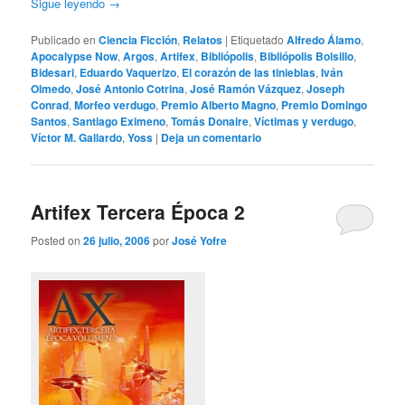
Sigue leyendo
→
Publicado en
Ciencia Ficción
,
Relatos
|
Etiquetado
Alfredo Álamo
,
Apocalypse Now
,
Argos
,
Artifex
,
Bibliópolis
,
Bibliópolis Bolsillo
,
Bidesari
,
Eduardo Vaquerizo
,
El corazón de las tinieblas
,
Iván
Olmedo
,
José Antonio Cotrina
,
José Ramón Vázquez
,
Joseph
Conrad
,
Morfeo verdugo
,
Premio Alberto Magno
,
Premio Domingo
Santos
,
Santiago Eximeno
,
Tomás Donaire
,
Víctimas y verdugo
,
Víctor M. Gallardo
,
Yoss
|
Deja un comentario
Artifex Tercera Época 2
Posted on
26 julio, 2006
por
José Yofre