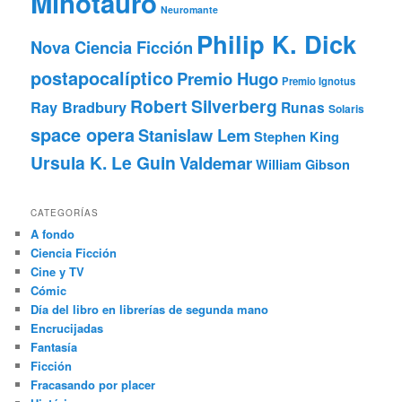
Minotauro
Neuromante
Philip K. Dick
Nova Ciencia Ficción
postapocalíptico
Premio Hugo
Premio Ignotus
Robert Silverberg
Ray Bradbury
Runas
Solaris
space opera
Stanislaw Lem
Stephen King
Ursula K. Le Guin
Valdemar
William Gibson
CATEGORÍAS
A fondo
Ciencia Ficción
Cine y TV
Cómic
Día del libro en librerías de segunda mano
Encrucijadas
Fantasía
Ficción
Fracasando por placer