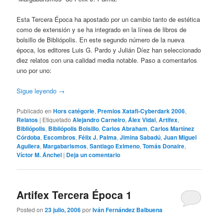
Esta Tercera Época ha apostado por un cambio tanto de estética
como de extensión y se ha integrado en la línea de libros de
bolsillo de Bibliópolis. En este segundo número de la nueva
época, los editores Luis G. Pardo y Julián Díez han seleccionado
diez relatos con una calidad media notable. Paso a comentarlos
uno por uno:
Sigue leyendo
→
Publicado en
Hors catégorie
,
Premios Xatafi-Cyberdark 2006
,
Relatos
|
Etiquetado
Alejandro Carneiro
,
Álex Vidal
,
Artifex
,
Bibliópolis
,
Bibliópolis Bolsillo
,
Carlos Abraham
,
Carlos Martínez
Córdoba
,
Escombros
,
Félix J. Palma
,
Jimina Sabadú
,
Juan Miguel
Aguilera
,
Margabarismos
,
Santiago Eximeno
,
Tomás Donaire
,
Víctor M. Ánchel
|
Deja un comentario
Artifex Tercera Época 1
Posted on
23 julio, 2006
por
Iván Fernández Balbuena