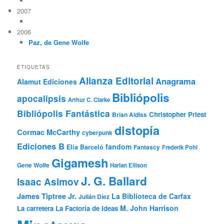
2007
2006
Paz, de Gene Wolfe
ETIQUETAS
Alianza Editorial
Anagrama
Alamut Ediciones
Bibliópolis
apocalipsis
Arthur C. Clarke
Bibliópolis Fantástica
Christopher Priest
Brian Aldiss
distopía
Cormac McCarthy
cyberpunk
Ediciones B
fandom
Elia Barceló
Fantascy
Frederik Pohl
Gigamesh
Gene Wolfe
Harlan Ellison
J. G. Ballard
Isaac Asimov
James Tiptree Jr.
La Biblioteca de Carfax
Julián Díez
M. John Harrison
La carretera
La Factoría de Ideas