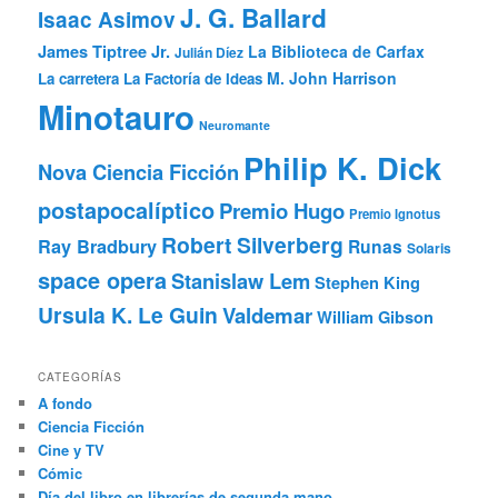
J. G. Ballard
Isaac Asimov
James Tiptree Jr.
La Biblioteca de Carfax
Julián Díez
M. John Harrison
La carretera
La Factoría de Ideas
Minotauro
Neuromante
Philip K. Dick
Nova Ciencia Ficción
postapocalíptico
Premio Hugo
Premio Ignotus
Robert Silverberg
Ray Bradbury
Runas
Solaris
space opera
Stanislaw Lem
Stephen King
Ursula K. Le Guin
Valdemar
William Gibson
CATEGORÍAS
A fondo
Ciencia Ficción
Cine y TV
Cómic
Día del libro en librerías de segunda mano