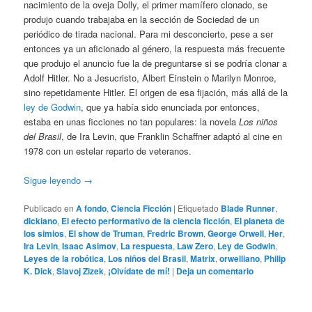
nacimiento de la oveja Dolly, el primer mamífero clonado, se
produjo cuando trabajaba en la sección de Sociedad de un
periódico de tirada nacional. Para mi desconcierto, pese a ser
entonces ya un aficionado al género, la respuesta más frecuente
que produjo el anuncio fue la de preguntarse si se podría clonar a
Adolf Hitler. No a Jesucristo, Albert Einstein o Marilyn Monroe,
sino repetidamente Hitler. El origen de esa fijación, más allá de la
ley de Godwin
, que ya había sido enunciada por entonces,
estaba en unas ficciones no tan populares: la novela
Los niños
del Brasil
, de Ira Levin, que Franklin Schaffner adaptó al cine en
1978 con un estelar reparto de veteranos.
Sigue leyendo
→
Publicado en
A fondo
,
Ciencia Ficción
|
Etiquetado
Blade Runner
,
dickiano
,
El efecto performativo de la ciencia ficción
,
El planeta de
los simios
,
El show de Truman
,
Fredric Brown
,
George Orwell
,
Her
,
Ira Levin
,
Isaac Asimov
,
La respuesta
,
Law Zero
,
Ley de Godwin
,
Leyes de la robótica
,
Los niños del Brasil
,
Matrix
,
orwelliano
,
Philip
K. Dick
,
Slavoj Zizek
,
¡Olvídate de mí!
|
Deja un comentario