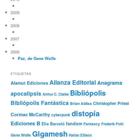
2009
2008
2007
2006
Paz, de Gene Wolfe
ETIQUETAS
Alianza Editorial
Anagrama
Alamut Ediciones
Bibliópolis
apocalipsis
Arthur C. Clarke
Bibliópolis Fantástica
Christopher Priest
Brian Aldiss
distopía
Cormac McCarthy
cyberpunk
Ediciones B
fandom
Elia Barceló
Fantascy
Frederik Pohl
Gigamesh
Gene Wolfe
Harlan Ellison