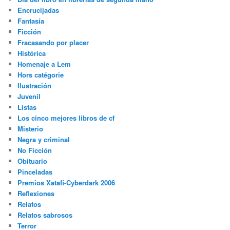
Encrucijadas
Fantasía
Ficción
Fracasando por placer
Histórica
Homenaje a Lem
Hors catégorie
Ilustración
Juvenil
Listas
Los cinco mejores libros de cf
Misterio
Negra y criminal
No Ficción
Obituario
Pinceladas
Premios Xatafi-Cyberdark 2006
Reflexiones
Relatos
Relatos sabrosos
Terror