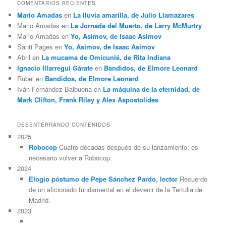
COMENTARIOS RECIENTES
Mario Amadas
en
La lluvia amarilla, de Julio Llamazares
Mario Amadas
en
La Jornada del Muerto, de Larry McMurtry
Mario Amadas
en
Yo, Asimov, de Isaac Asimov
Santi Pages
en
Yo, Asimov, de Isaac Asimov
Abril
en
La mucama de Omicunlé, de Rita Indiana
Ignacio Illarregui Gárate
en
Bandidos, de Elmore Leonard
Rubel
en
Bandidos, de Elmore Leonard
Iván Fernández Balbuena
en
La máquina de la eternidad, de
Mark Clifton, Frank Riley y Alex Aspostolides
DESENTERRANDO CONTENIDOS
2025
Robocop
Cuatro décadas después de su lanzamiento, es
necesario volver a Robocop.
2024
Elogio póstumo de Pepe Sánchez Pardo, lector
Recuerdo
de un aficionado fundamental en el devenir de la Tertulia de
Madrid.
2023