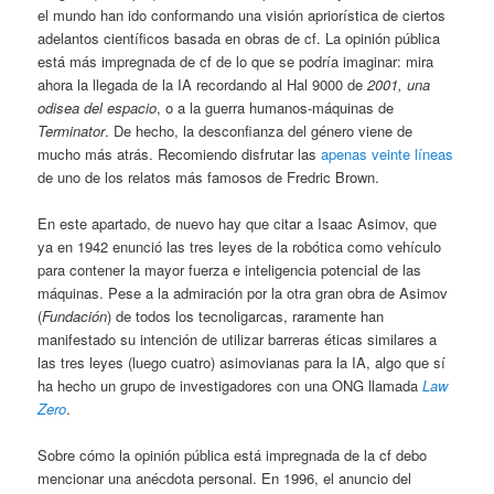
el mundo han ido conformando una visión apriorística de ciertos
adelantos científicos basada en obras de cf. La opinión pública
está más impregnada de cf de lo que se podría imaginar: mira
ahora la llegada de la IA recordando al Hal 9000 de
2001, una
odisea del espacio
, o a la guerra humanos-máquinas de
Terminator
. De hecho, la desconfianza del género viene de
mucho más atrás. Recomiendo disfrutar las
apenas veinte líneas
de uno de los relatos más famosos de Fredric Brown.
En este apartado, de nuevo hay que citar a Isaac Asimov, que
ya en 1942 enunció las tres leyes de la robótica como vehículo
para contener la mayor fuerza e inteligencia potencial de las
máquinas. Pese a la admiración por la otra gran obra de Asimov
(
Fundación
) de todos los tecnoligarcas, raramente han
manifestado su intención de utilizar barreras éticas similares a
las tres leyes (luego cuatro) asimovianas para la IA, algo que sí
ha hecho un grupo de investigadores con una ONG llamada
Law
Zero
.
Sobre cómo la opinión pública está impregnada de la cf debo
mencionar una anécdota personal. En 1996, el anuncio del