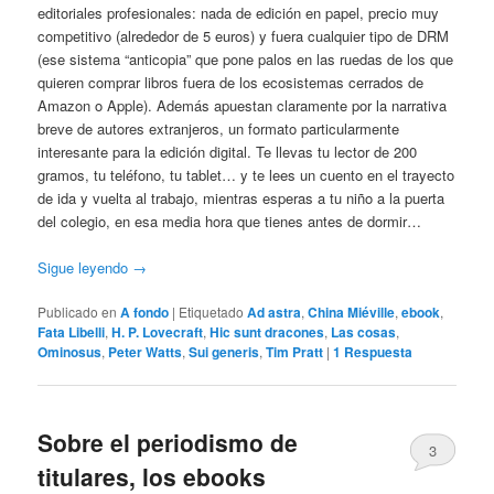
editoriales profesionales: nada de edición en papel, precio muy
competitivo (alrededor de 5 euros) y fuera cualquier tipo de DRM
(ese sistema “anticopia” que pone palos en las ruedas de los que
quieren comprar libros fuera de los ecosistemas cerrados de
Amazon o Apple). Además apuestan claramente por la narrativa
breve de autores extranjeros, un formato particularmente
interesante para la edición digital. Te llevas tu lector de 200
gramos, tu teléfono, tu tablet… y te lees un cuento en el trayecto
de ida y vuelta al trabajo, mientras esperas a tu niño a la puerta
del colegio, en esa media hora que tienes antes de dormir…
Sigue leyendo
→
Publicado en
A fondo
|
Etiquetado
Ad astra
,
China Miéville
,
ebook
,
Fata Libelli
,
H. P. Lovecraft
,
Hic sunt dracones
,
Las cosas
,
Ominosus
,
Peter Watts
,
Sui generis
,
Tim Pratt
|
1
Respuesta
Sobre el periodismo de
3
titulares, los ebooks