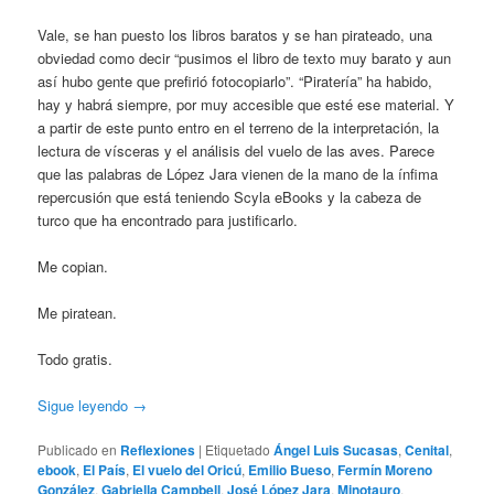
Vale, se han puesto los libros baratos y se han pirateado, una
obviedad como decir “pusimos el libro de texto muy barato y aun
así hubo gente que prefirió fotocopiarlo”. “Piratería” ha habido,
hay y habrá siempre, por muy accesible que esté ese material. Y
a partir de este punto entro en el terreno de la interpretación, la
lectura de vísceras y el análisis del vuelo de las aves. Parece
que las palabras de López Jara vienen de la mano de la ínfima
repercusión que está teniendo Scyla eBooks y la cabeza de
turco que ha encontrado para justificarlo.
Me copian.
Me piratean.
Todo gratis.
Sigue leyendo
→
Publicado en
Reflexiones
|
Etiquetado
Ángel Luis Sucasas
,
Cenital
,
ebook
,
El País
,
El vuelo del Oricú
,
Emilio Bueso
,
Fermín Moreno
González
,
Gabriella Campbell
,
José López Jara
,
Minotauro
,