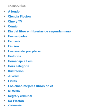
CATEGORÍAS
A fondo
Ciencia Ficción
Cine y TV
Cómic
Día del libro en librerías de segunda mano
Encrucijadas
Fantasía
Ficción
Fracasando por placer
Histórica
Homenaje a Lem
Hors catégorie
Ilustración
Juvenil
Listas
Los cinco mejores libros de cf
Misterio
Negra y criminal
No Ficción
Obituario