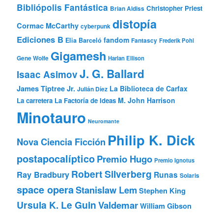
Bibliópolis Fantástica
Christopher Priest
Brian Aldiss
distopía
Cormac McCarthy
cyberpunk
Ediciones B
fandom
Elia Barceló
Fantascy
Frederik Pohl
Gigamesh
Gene Wolfe
Harlan Ellison
J. G. Ballard
Isaac Asimov
James Tiptree Jr.
La Biblioteca de Carfax
Julián Díez
M. John Harrison
La carretera
La Factoría de Ideas
Minotauro
Neuromante
Philip K. Dick
Nova Ciencia Ficción
postapocalíptico
Premio Hugo
Premio Ignotus
Robert Silverberg
Ray Bradbury
Runas
Solaris
space opera
Stanislaw Lem
Stephen King
Ursula K. Le Guin
Valdemar
William Gibson