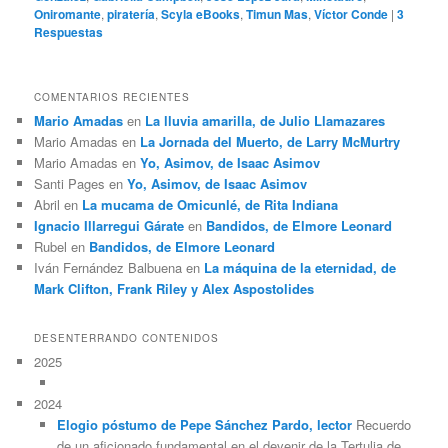
Oniromante
,
piratería
,
Scyla eBooks
,
Timun Mas
,
Víctor Conde
|
3
Respuestas
COMENTARIOS RECIENTES
Mario Amadas
en
La lluvia amarilla, de Julio Llamazares
Mario Amadas
en
La Jornada del Muerto, de Larry McMurtry
Mario Amadas
en
Yo, Asimov, de Isaac Asimov
Santi Pages
en
Yo, Asimov, de Isaac Asimov
Abril
en
La mucama de Omicunlé, de Rita Indiana
Ignacio Illarregui Gárate
en
Bandidos, de Elmore Leonard
Rubel
en
Bandidos, de Elmore Leonard
Iván Fernández Balbuena
en
La máquina de la eternidad, de
Mark Clifton, Frank Riley y Alex Aspostolides
DESENTERRANDO CONTENIDOS
2025
2024
Elogio póstumo de Pepe Sánchez Pardo, lector
Recuerdo
de un aficionado fundamental en el devenir de la Tertulia de