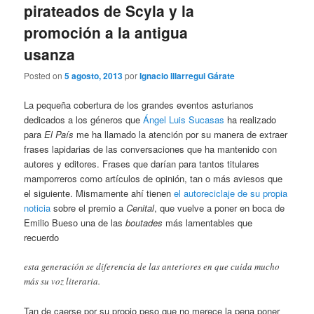
pirateados de Scyla y la
promoción a la antigua
usanza
Posted on
5 agosto, 2013
por
Ignacio Illarregui Gárate
La pequeña cobertura de los grandes eventos asturianos
dedicados a los géneros que
Ángel Luis Sucasas
ha realizado
para
El País
me ha llamado la atención por su manera de extraer
frases lapidarias de las conversaciones que ha mantenido con
autores y editores. Frases que darían para tantos titulares
mamporreros como artículos de opinión, tan o más aviesos que
el siguiente. Mismamente ahí tienen
el autoreciclaje de su propia
noticia
sobre el premio a
Cenital
, que vuelve a poner en boca de
Emilio Bueso una de las
boutades
más lamentables que
recuerdo
esta generación se diferencia de las anteriores en que cuida mucho
más su voz literaria.
Tan de caerse por su propio peso que no merece la pena poner