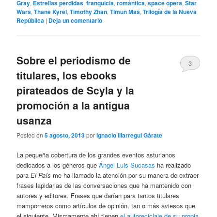
Gray
,
Estrellas perdidas
,
franquicia
,
romántica
,
space opera
,
Star
Wars
,
Thane Kyrel
,
Timothy Zhan
,
Timun Mas
,
Trilogía de la Nueva
República
|
Deja un comentario
Sobre el periodismo de
3
titulares, los ebooks
pirateados de Scyla y la
promoción a la antigua
usanza
Posted on
5 agosto, 2013
por
Ignacio Illarregui Gárate
La pequeña cobertura de los grandes eventos asturianos
dedicados a los géneros que
Ángel Luis Sucasas
ha realizado
para
El País
me ha llamado la atención por su manera de extraer
frases lapidarias de las conversaciones que ha mantenido con
autores y editores. Frases que darían para tantos titulares
mamporreros como artículos de opinión, tan o más aviesos que
el siguiente. Mismamente ahí tienen
el autoreciclaje de su propia