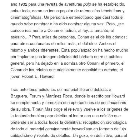
año 1932 para una revista de aventuras
pulp
se ha establecido,
sobre todo, como un icono popular de referencias tebeísticas y
cinematográficas. Un personaje estereotipado que casi todo el
mundo sabe nombrar o ha oído nombrar alguna vez. Pero, ¿se
conoce realmente a Conan el ladrón, al rey, al amante, al
asesino…? Para miles de personas, Conan es el de los cómics;
para otros centenares de miles más, el del cine. Ambos el
mismo y ambos diferentes. Esta popularización ha hecho mucho
por implantar una imagen definida del bárbaro entre el público
general, pero ha dejado en la sombra otro Conan; el primero, el
Conan de los relatos que originalmente concibió su creador, el
joven Robert E. Howard.
Tras anteriores ediciones del material literario debidas a
Bruguera, Forum y Martínez Roca, donde lo escrito por Howard
se complementa y remezcla con aportaciones de continuadores
de su obra, Timun Mas coge el relevo y vuelve a los orígenes de
la fantasía heroica para deleitar al lector con una edición que
pretende ser a todas luces la definitiva: recopilación cronológica
de todo el material genuinamente howardiano en formato de lujo
cuidadísimo y repleto de detalles. Un gozo, en definitiva, para el