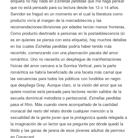
etiqueta no hay nada en
Estrellas perdidas
que me haga pensar
que no está pensado para su lectura desde los 13 o 14 años.
Servidor se fraguó en un momento en el cual la literatura como
producto vivía al margen de la mercadotecnia y las
recomendaciones/divisiones por edades tenían menos fronteras.
Como producto destinado a personas en la postadolescencia (si
es en quienes se piensa con esta etiqueta), hay muchos detalles
en los cuales
Estrellas perdidas
podría haber tenido más
recorrido, comenzando con una plasmación pacata del amor
romántico. Uno no necesita un despliegue de manifestaciones
físicas del amor cercano a la Sonrisa Vertical, pero la parte
romántica se habría beneficiado de una faceta más carnal que
las secuencias para todos los públicos con fundidos en negro
que despliega Gray. Aunque claro, si la visión del amor que se
quiere mostrar está pensada para lectores recién salidos de la
escuela dominical metodista o pentecostal,
Estrellas perdidas
pasa el filtro. Más cuando viene acompañado de la castidad
monacal del resto del relato donde cualquier mención a la
sexualidad de la gente joven que la protagoniza queda relegada a
la imaginación de un lector que se pregunte por dónde quedó la
libido y las ganas de jarana de esos jóvenes adultos de permiso
en Coruscant.