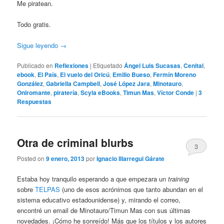
Me piratean.
Todo gratis.
Sigue leyendo
→
Publicado en
Reflexiones
|
Etiquetado
Ángel Luis Sucasas
,
Cenital
,
ebook
,
El País
,
El vuelo del Oricú
,
Emilio Bueso
,
Fermín Moreno
González
,
Gabriella Campbell
,
José López Jara
,
Minotauro
,
Oniromante
,
piratería
,
Scyla eBooks
,
Timun Mas
,
Víctor Conde
|
3
Respuestas
Otra de criminal blurbs
3
Posted on
9 enero, 2013
por
Ignacio Illarregui Gárate
Estaba hoy tranquilo esperando a que empezara un
training
sobre
TELPAS
(uno de esos acrónimos que tanto abundan en el
sistema educativo estadounidense) y, mirando el correo,
encontré un email de Minotauro/Timun Mas con sus últimas
novedades. ¡Cómo he sonreído! Más que los títulos y los autores