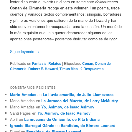
lector dispuesto a invertir un dinero en semejante
delicattessen
.
Conan de Cimmeria
recoge en este volumen I un poema, trece
cuentos y variados textos complementarios: sinopsis, borradores
y primeras versiones que salieron de la mano de Howard y han
sido convenientemente recuperadas para la ocasión. Un menú de
lo más exquisito que –sin querer desmerecer algunas de las
aportaciones posteriores– podremos disfrutar como es de rigor.
Sigue leyendo
→
Publicado en
Fantasía
,
Relatos
|
Etiquetado
Conan
,
Conan de
Cimmeria
,
Robert E. Howard
,
Timun Mas
|
2
Respuestas
COMENTARIOS RECIENTES
Mario Amadas
en
La lluvia amarilla, de Julio Llamazares
Mario Amadas
en
La Jornada del Muerto, de Larry McMurtry
Mario Amadas
en
Yo, Asimov, de Isaac Asimov
Santi Pages
en
Yo, Asimov, de Isaac Asimov
Abril
en
La mucama de Omicunlé, de Rita Indiana
Ignacio Illarregui Gárate
en
Bandidos, de Elmore Leonard
Rubel
en
Bandidos, de Elmore Leonard