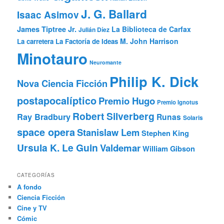
J. G. Ballard
Isaac Asimov
James Tiptree Jr.
La Biblioteca de Carfax
Julián Díez
M. John Harrison
La carretera
La Factoría de Ideas
Minotauro
Neuromante
Philip K. Dick
Nova Ciencia Ficción
postapocalíptico
Premio Hugo
Premio Ignotus
Robert Silverberg
Ray Bradbury
Runas
Solaris
space opera
Stanislaw Lem
Stephen King
Ursula K. Le Guin
Valdemar
William Gibson
CATEGORÍAS
A fondo
Ciencia Ficción
Cine y TV
Cómic