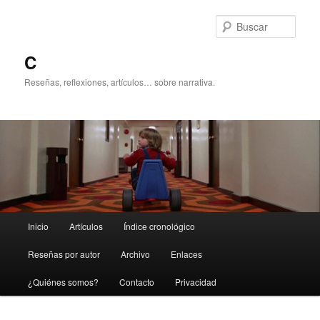
Ir
Ir
al
al
Busc
contenido
contenido
principal
secundario
C
Reseñas, reflexiones, artículos… sobre narrativa.
Menú
Inicio
Artículos
Índice cronológico
principal
Reseñas por autor
Archivo
Enlaces
¿Quiénes somos?
Contacto
Privacidad