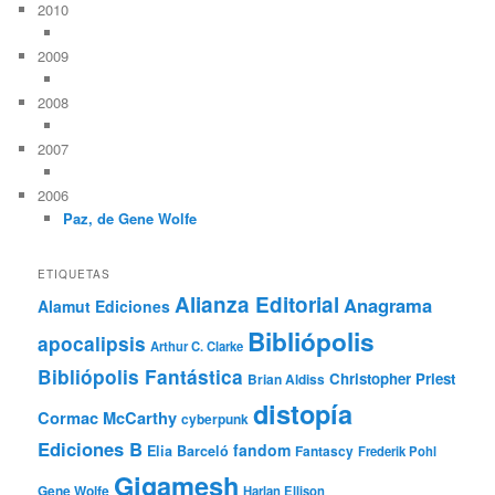
2010
2009
2008
2007
2006
Paz, de Gene Wolfe
ETIQUETAS
Alianza Editorial
Anagrama
Alamut Ediciones
Bibliópolis
apocalipsis
Arthur C. Clarke
Bibliópolis Fantástica
Christopher Priest
Brian Aldiss
distopía
Cormac McCarthy
cyberpunk
Ediciones B
fandom
Elia Barceló
Fantascy
Frederik Pohl
Gigamesh
Gene Wolfe
Harlan Ellison