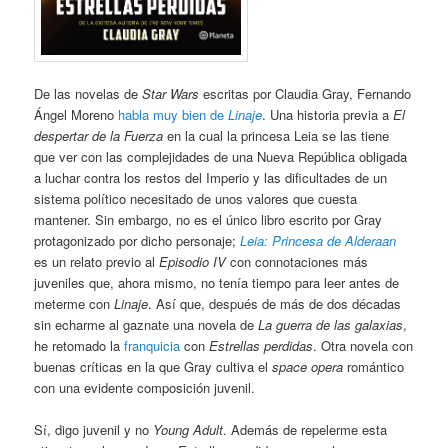
De las novelas de
Star Wars
escritas por Claudia Gray, Fernando
Ángel Moreno
habla muy bien de
Linaje
. Una historia previa a
El
despertar de la Fuerza
en la cual la princesa Leia se las tiene
que ver con las complejidades de una Nueva República obligada
a luchar contra los restos del Imperio y las dificultades de un
sistema político necesitado de unos valores que cuesta
mantener. Sin embargo, no es el único libro escrito por Gray
protagonizado por dicho personaje;
Leia: Princesa de Alderaan
es un relato previo al
Episodio IV
con connotaciones más
juveniles que, ahora mismo, no tenía tiempo para leer antes de
meterme con
Linaje
. Así que, después de más de dos décadas
sin echarme al gaznate una novela de
La guerra de las galaxias
,
he retomado la
franquicia
con
Estrellas perdidas
. Otra novela con
buenas críticas en la que Gray cultiva el
space opera
romántico
con una evidente composición juvenil.
Sí, digo juvenil y no
Young Adult
. Además de repelerme esta