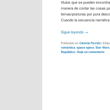
títulos que se pueden encontra
manera de contar las cosas pa
temas/posturas por pura desco
Cuando la secuencia narrativ
Sigue leyendo
→
Publicado en
Ciencia Ficción
|
Etiq
romántica
,
space opera
,
Star Wars
República
|
Deja un comentario