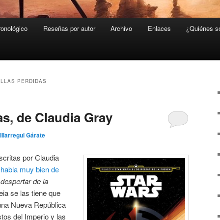
ronológico
Reseñas por autor
Archivo
Enlaces
¿Quiénes 
LLAS PERDIDAS
as, de Claudia Gray
Illarregui Gárate
critas por Claudia
o
habla muy bien de
 despertar de la
eia se las tiene que
 una Nueva República
stos del Imperio y las