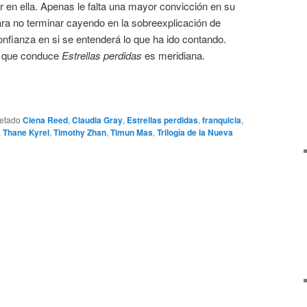
r en ella. Apenas le falta una mayor convicción en su
ra no terminar cayendo en la sobreexplicación de
nfianza en si se entenderá lo que ha ido contando.
a que conduce
Estrellas perdidas
es meridiana.
uetado
Ciena Reed
,
Claudia Gray
,
Estrellas perdidas
,
franquicia
,
,
Thane Kyrel
,
Timothy Zhan
,
Timun Mas
,
Trilogía de la Nueva