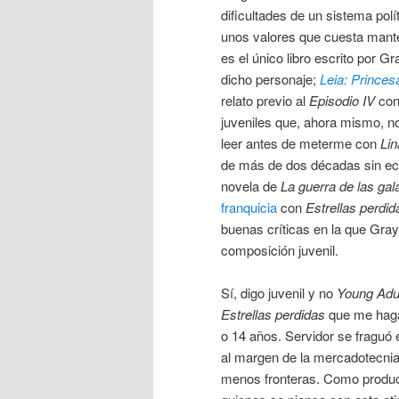
dificultades de un sistema polí
unos valores que cuesta mant
es el único libro escrito por G
dicho personaje;
Leia: Princes
relato previo al
Episodio IV
con
juveniles que, ahora mismo, no
leer antes de meterme con
Lin
de más de dos décadas sin ec
novela de
La guerra de las gal
franquicia
con
Estrellas perdid
buenas críticas en la que Gray
composición juvenil.
Sí, digo juvenil y no
Young Adu
Estrellas perdidas
que me haga
o 14 años. Servidor se fraguó 
al margen de la mercadotecnia
menos fronteras. Como product