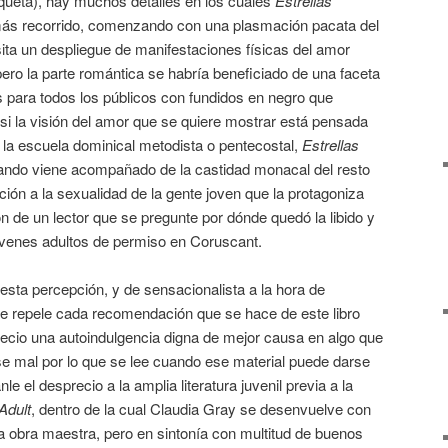
iqueta), hay muchos detalles en los cuales
Estrellas
más recorrido, comenzando con una plasmación pacata del
ta un despliegue de manifestaciones físicas del amor
pero la parte romántica se habría beneficiado de una faceta
 para todos los públicos con fundidos en negro que
si la visión del amor que se quiere mostrar está pensada
e la escuela dominical metodista o pentecostal,
Estrellas
uando viene acompañado de la castidad monacal del resto
ción a la sexualidad de la gente joven que la protagoniza
n de un lector que se pregunte por dónde quedó la libido y
óvenes adultos de permiso en Coruscant.
sta percepción, y de sensacionalista a la hora de
me repele cada recomendación que se hace de este libro
recio una autoindulgencia digna de mejor causa en algo que
rse mal por lo que se lee cuando ese material puede darse
e el desprecio a la amplia literatura juvenil previa a la
Adult
, dentro de la cual Claudia Gray se desenvuelve con
ía obra maestra, pero en sintonía con multitud de buenos