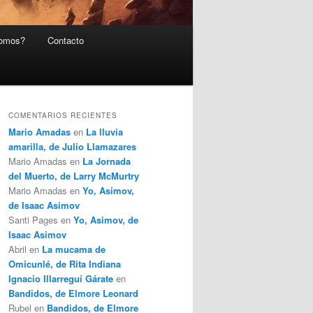
somos?
Contacto
COMENTARIOS RECIENTES
Mario Amadas
en
La lluvia
amarilla, de Julio Llamazares
Mario Amadas
en
La Jornada
del Muerto, de Larry McMurtry
Mario Amadas
en
Yo, Asimov,
de Isaac Asimov
Santi Pages
en
Yo, Asimov, de
Isaac Asimov
Abril
en
La mucama de
Omicunlé, de Rita Indiana
Ignacio Illarregui Gárate
en
Bandidos, de Elmore Leonard
Rubel
en
Bandidos, de Elmore