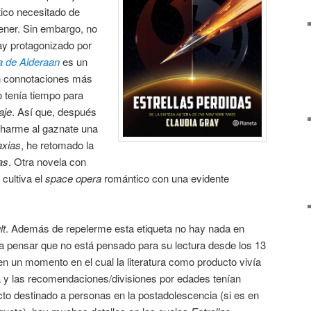
tico necesitado de
ener. Sin embargo, no
ray protagonizado por
a de Alderaan
es un
 connotaciones más
 tenía tiempo para
aje
. Así que, después
harme al gaznate una
axias
, he retomado la
as
. Otra novela con
 cultiva el
space opera
romántico con una evidente
lt
. Además de repelerme esta etiqueta no hay nada en
 pensar que no está pensado para su lectura desde los 13
en un momento en el cual la literatura como producto vivía
 y las recomendaciones/divisiones por edades tenían
o destinado a personas en la postadolescencia (si es en