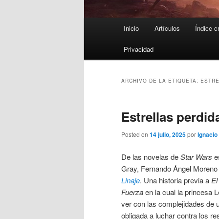
Menú
Inicio
Artículos
Índice c
principal
Privacidad
ARCHIVO DE LA ETIQUETA:
ESTRE
Estrellas perdid
Posted on
14 julio, 2025
por
Ignacio 
De las novelas de
Star Wars
es
Gray, Fernando Ángel Moren
Linaje
. Una historia previa a
El
Fuerza
en la cual la princesa L
ver con las complejidades de
obligada a luchar contra los re