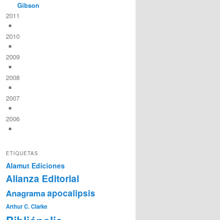
Gibson
2011
2010
2009
2008
2007
2006
ETIQUETAS
Alamut Ediciones
Alianza Editorial
Anagrama
apocalipsis
Arthur C. Clarke