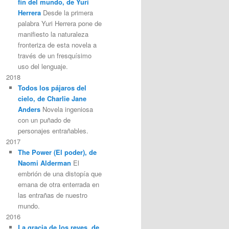
fin del mundo, de Yuri
Herrera
Desde la primera
palabra Yuri Herrera pone de
manifiesto la naturaleza
fronteriza de esta novela a
través de un fresquísimo
uso del lenguaje.
2018
Todos los pájaros del
cielo, de Charlie Jane
Anders
Novela ingeniosa
con un puñado de
personajes entrañables.
2017
The Power (El poder), de
Naomi Alderman
El
embrión de una distopía que
emana de otra enterrada en
las entrañas de nuestro
mundo.
2016
La gracia de los reyes, de