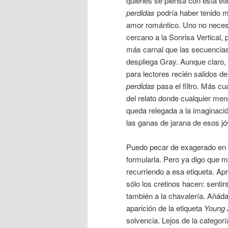
quienes se piensa con esta et
perdidas
podría haber tenido 
amor romántico. Uno no necesi
cercano a la Sonrisa Vertical, 
más carnal que las secuencias
despliega Gray. Aunque claro, 
para lectores recién salidos d
perdidas
pasa el filtro. Más c
del relato donde cualquier men
queda relegada a la imaginació
las ganas de jarana de esos j
Puedo pecar de exagerado en e
formularla. Pero ya digo que 
recurriendo a esa etiqueta. Ap
sólo los cretinos hacen: senti
también a la chavalería. Añádanl
aparición de la etiqueta
Young 
solvencia. Lejos de la categor