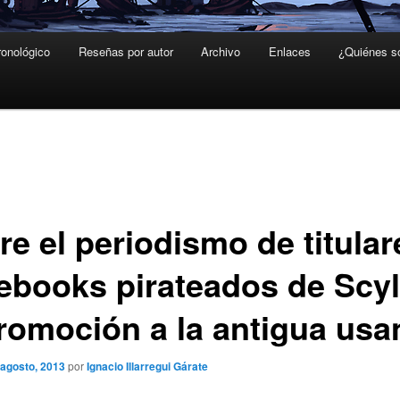
ronológico
Reseñas por autor
Archivo
Enlaces
¿Quiénes 
e el periodismo de titular
 ebooks pirateados de Scyl
promoción a la antigua usa
 agosto, 2013
por
Ignacio Illarregui Gárate