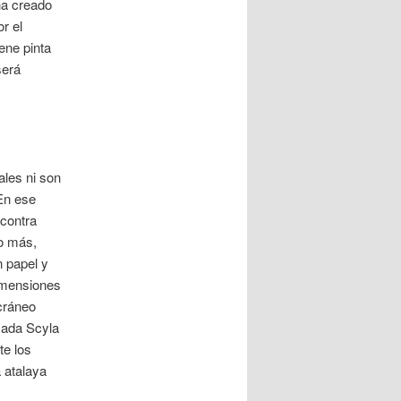
ha creado
r el
iene pinta
será
ales ni son
 En ese
 contra
o más,
n papel y
dimensiones
cráneo
mada Scyla
te los
 atalaya