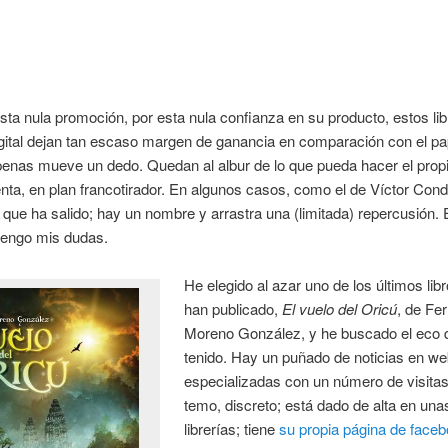
sta nula promoción, por esta nula confianza en su producto, estos li
gital dejan tan escaso margen de ganancia en comparación con el pa
apenas mueve un dedo. Quedan al albur de lo que pueda hacer el propi
nta, en plan francotirador. En algunos casos, como el de Víctor Con
r que ha salido; hay un nombre y arrastra una (limitada) repercusión. 
tengo mis dudas.
He elegido al azar uno de los últimos lib
han publicado,
El vuelo del Oricú
, de Fe
Moreno González, y he buscado el eco 
tenido. Hay un puñado de noticias en w
especializadas con un número de visita
temo, discreto; está dado de alta en un
librerías; tiene
su propia página de face