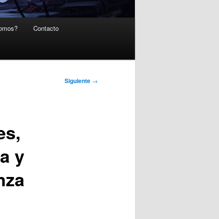
somos?
Contacto
Siguiente
→
es,
a y
nza