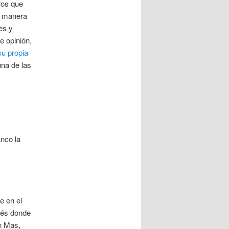
ros que
u manera
es y
e opinión,
su propia
una de las
nco la
e en el
ilés donde
n Mas,