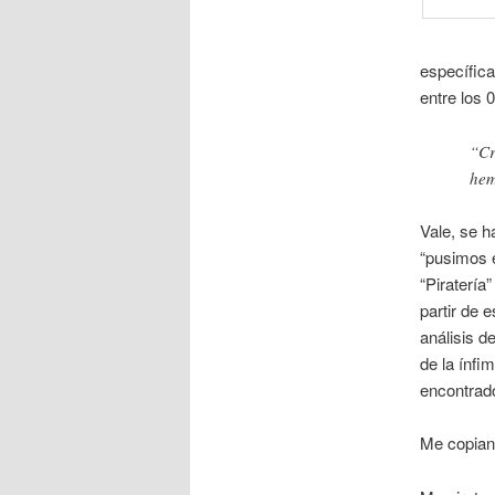
específica
entre los 
“Cr
hem
Vale, se h
“pusimos e
“Piratería
partir de e
análisis d
de la ínfi
encontrado
Me copian