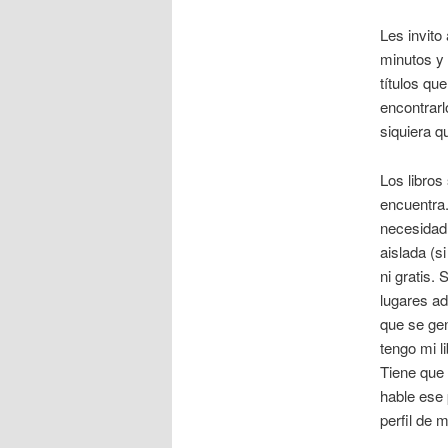
Les invito
minutos y
títulos qu
encontrarl
siquiera q
Los libros 
encuentra.
necesidad 
aislada (s
ni gratis.
lugares ad
que se ge
tengo mi l
Tiene que 
hable ese 
perfil de 