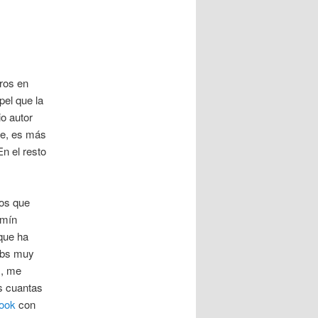
bros en
pel que la
o autor
de, es más
En el resto
ros que
rmín
que ha
ebs muy
s, me
as cuantas
book
con