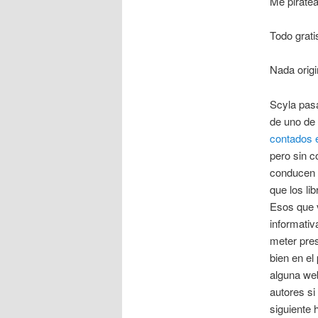
Me piratea
Todo grati
Nada origin
Scyla pasa
de uno de
contados e
pero sin 
conducen 
que los li
Esos que 
informativ
meter pres
bien en el
alguna web
autores si
siguiente