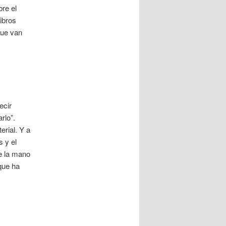
re el
Libros
que van
ecir
rlo”.
erial. Y a
s y el
de la mano
que ha