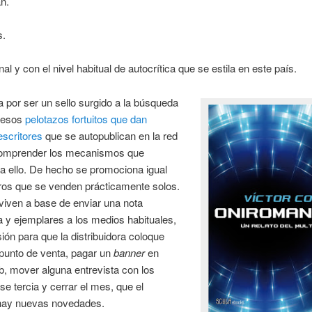
n.
s.
al y con el nivel habitual de autocrítica que se estila en este país.
 por ser un sello surgido a la búsqueda
 esos
pelotazos fortuitos que dan
scritores
que se autopublican en la red
comprender los mecanismos que
a ello. De hecho se promociona igual
bros que se venden prácticamente solos.
viven a base de enviar una nota
a y ejemplares a los medios habituales,
ión para que la distribuidora coloque
 punto de venta, pagar un
banner
en
, mover alguna entrevista con los
 se tercia y cerrar el mes, que el
 hay nuevas novedades.