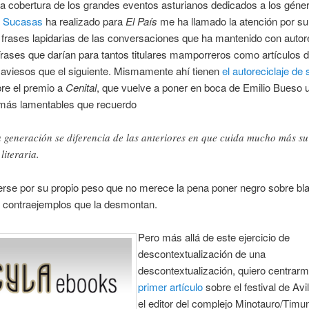
a cobertura de los grandes eventos asturianos dedicados a los géne
s Sucasas
ha realizado para
El País
me ha llamado la atención por s
 frases lapidarias de las conversaciones que ha mantenido con autor
Frases que darían para tantos titulares mamporreros como artículos d
 aviesos que el siguiente. Mismamente ahí tienen
el autoreciclaje de 
re el premio a
Cenital
, que vuelve a poner en boca de Emilio Bueso 
ás lamentables que recuerdo
a generación se diferencia de las anteriores en que cuida mucho más su
literaria.
rse por su propio peso que no merece la pena poner negro sobre bla
e contraejemplos que la desmontan.
Pero más allá de este ejercicio de
descontextualización de una
descontextualización, quiero centrarm
primer artículo
sobre el festival de Av
el editor del complejo Minotauro/Timu