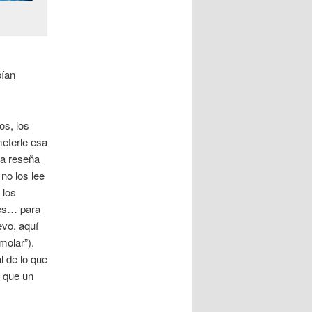
bían
os, los
meterle esa
na reseña
 no los lee
 los
les… para
evo, aquí
molar”).
l de lo que
s que un