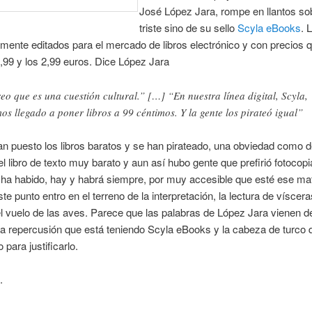
José López Jara, rompe en llantos sob
triste sino de su sello
Scyla eBooks
. 
mente editados para el mercado de libros electrónico y con precios 
0,99 y los 2,99 euros. Dice López Jara
eo que es una cuestión cultural.” […] “En nuestra línea digital, Scyla,
os llegado a poner libros a 99 céntimos. Y la gente los pirateó igual”
an puesto los libros baratos y se han pirateado, una obviedad como d
l libro de texto muy barato y aun así hubo gente que prefirió fotocopia
” ha habido, hay y habrá siempre, por muy accesible que esté ese mat
ste punto entro en el terreno de la interpretación, la lectura de víscera
el vuelo de las aves. Parece que las palabras de López Jara vienen 
ma repercusión que está teniendo Scyla eBooks y la cabeza de turco 
 para justificarlo.
.