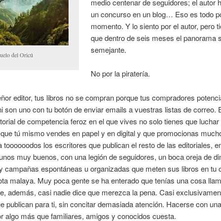
medio centenar de seguidores; el autor 
un concurso en un blog… Eso es todo po
momento. Y lo siento por el autor, pero t
que dentro de seis meses el panorama 
semejante.
uelo del Oricú
No por la piratería.
ñor editor, tus libros no se compran porque tus compradores potenci
ni son uno con tu botón de enviar emails a vuestras listas de correo.
orial de competencia feroz en el que vives no solo tienes que luchar
 que tú mismo vendes en papel y en digital y que promocionas much
a toooooodos los escritores que publican el resto de las editoriales, e
lgunos muy buenos, con una legión de seguidores, un boca oreja de 
 y campañas espontáneas u organizadas que meten sus libros en tu 
ota malaya. Muy poca gente se ha enterado que tenías una cosa lla
e, además, casi nadie dice que merezca la pena. Casi exclusivamen
e publican para ti, sin concitar demasiada atención. Hacerse con una
or algo más que familiares, amigos y conocidos cuesta.