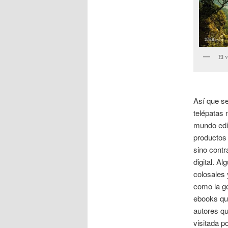
El v
Así que se
telépatas 
mundo edit
productos
sino contr
digital. A
colosales
como la g
ebooks qu
autores qu
visitada p