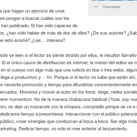
Oniromante
 a que hagan un ejercicio de unos
 se pongan a buscar cuáles son los
e han publicado. Si han sido capaces de
os, ¿han oído hablar de más de dos de ellos? ¿De sus autores? ¿Sa
ue esto existía? ¿Les… interesa?
sólo se leen si el lector se siente atraído por ellos, le resultan llamativ
 Si el único cauce de distribución es internet, la misión del editor es 
en el cuerpo con algo más que una noticia en dos o tres webs, algu
i llega a producirse) y… fin. Porque si el lector no sabe que están ahí,
 Se necesita promoción y tiempo para difundirlos convenientemente en
ecuados. Moverse y mover al autor en los foros, blogs, redes socia
nere
momentum
. No de la manera chabacana habitual (“hola, soy nu
ibro, os dejo un mazacote con la sinopsis, compradlo porque os va a 
dedicarse tiempo a presentarse, interaccionar con el público potencia
público, crear sinergias que conduzcan al boca a boca. Ser algo má
marketing. Dedicar tiempo, no sólo el mes anterior al lanzamiento.