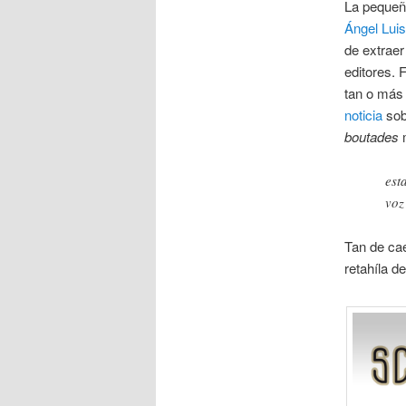
La pequeñ
Ángel Lui
de extraer
editores. 
tan o más
noticia
sob
boutades
m
est
voz 
Tan de cae
retahíla d