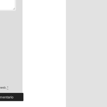
a web.
*