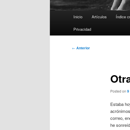
Menú
Inicio
Artículos
Índice c
principal
Privacidad
Navegación
←
Anterior
de
entradas
Otr
Posted on
9
Estaba ho
acrónimos 
correo, e
he sonreíd