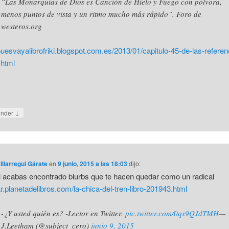
“Las Monarquías de Dios es Canción de Hielo y Fuego con pólvora,
menos puntos de vista y un ritmo mucho más rápido”. Foro de
westeros.org
/puesvayalibrofriki.blogspot.com.es/2013/01/capitulo-45-de-las-referen
.html
↓
onder
 Illarregui Gárate
en
9 junio, 2015 a las 18:03
dijo:
al acabas encontrado blurbs que te hacen quedar como un radical
/ar.planetadelibros.com/la-chica-del-tren-libro-201943.html
-¿Y usted quién es? -Lector en Twitter.
pic.twitter.com/0qs9QJdTMH
—
J.Leetham (@subject_cero)
junio 9, 2015