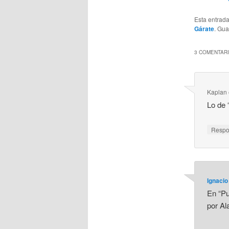
Esta entrad
Gárate
. Gu
3 COMENTARI
Kaplan
Lo de
Resp
Ignacio
En “Pu
por Al