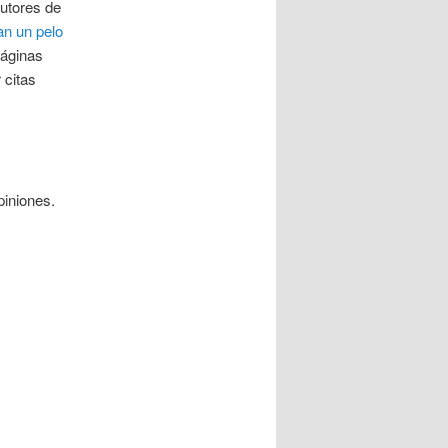
utores de
an un pelo
páginas
 citas
iniones.