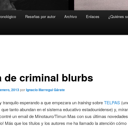
ronológico
Reseñas por autor
Archivo
Enlaces
¿Quiénes 
a de criminal blurbs
 enero, 2013
por
Ignacio Illarregui Gárate
y tranquilo esperando a que empezara un
training
sobre
TELPAS
(un
que tanto abundan en el sistema educativo estadounidense) y, miran
ncontré un email de Minotauro/Timun Mas con sus últimas novedade
o! Más que los títulos y los autores me ha llamado la atención cómo 