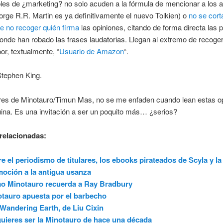
es de ¿marketing? no solo acuden a la fórmula de mencionar a los a
ge R.R. Martin es ya definitivamente el nuevo Tolkien) o
no se cort
de no recoger quién firma
las opiniones, citando de forma directa las 
nde han robado las frases laudatorias. Llegan al extremo de recoger
or, textualmente, “
Usuario de Amazon
“.
Stephen King.
res de Minotauro/Timun Mas, no se me enfaden cuando lean estas op
ina. Es una invitación a ser un poquito más… ¿serios?
relacionadas:
e el periodismo de titulares, los ebooks pirateados de Scyla y la
oción a la antigua usanza
o Minotauro recuerda a Ray Bradbury
tauro apuesta por el barbecho
Wandering Earth, de Liu Cixin
uieres ser la Minotauro de hace una década