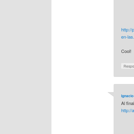
http:/
en-las
Cool!
Resp
Ignacio
Al fin
http:/