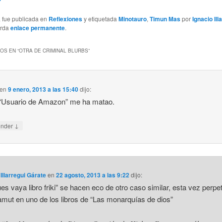
a fue publicada en
Reflexiones
y etiquetada
Minotauro
,
Timun Mas
por
Ignacio Ill
arda
enlace permanente
.
OS EN “
OTRA DE CRIMINAL BLURBS
”
en
9 enero, 2013 a las 15:40
dijo:
 “Usuario de Amazon” me ha matao.
↓
onder
 Illarregui Gárate
en
22 agosto, 2013 a las 9:22
dijo:
es vaya libro friki” se hacen eco de otro caso similar, esta vez perpe
amut en uno de los libros de “Las monarquías de dios”