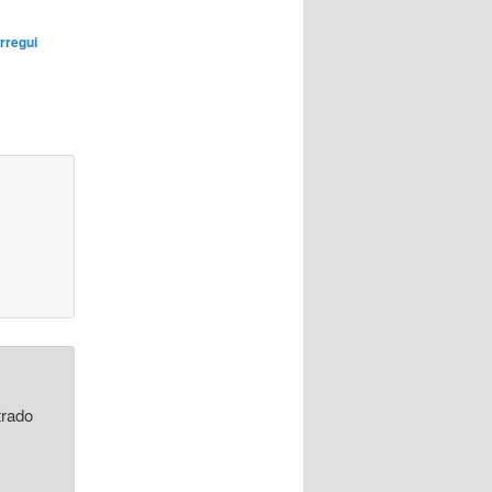
arregui
trado