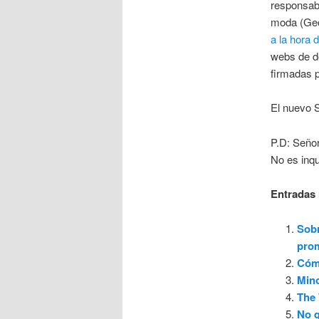
responsabl
moda (Geor
a la hora 
webs de do
firmadas p
El nuevo 
P.D: Seño
No es inqu
Entradas 
Sobr
prom
Cóm
Mino
The 
No q