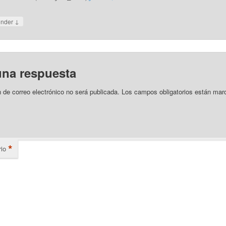
↓
onder
una respuesta
n de correo electrónico no será publicada.
Los campos obligatorios están mar
*
io