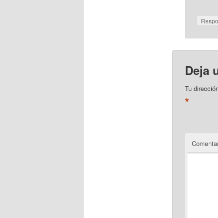
Resp
Deja 
Tu direcció
*
Comentar