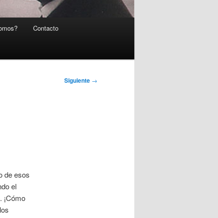
somos?
Contacto
Siguiente
→
o de esos
do el
s. ¡Cómo
los