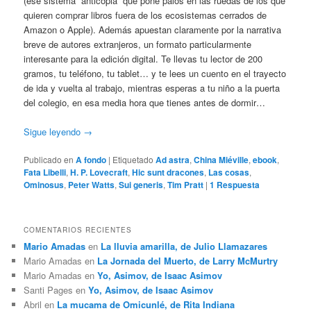
(ese sistema “anticopia” que pone palos en las ruedas de los que
quieren comprar libros fuera de los ecosistemas cerrados de
Amazon o Apple). Además apuestan claramente por la narrativa
breve de autores extranjeros, un formato particularmente
interesante para la edición digital. Te llevas tu lector de 200
gramos, tu teléfono, tu tablet… y te lees un cuento en el trayecto
de ida y vuelta al trabajo, mientras esperas a tu niño a la puerta
del colegio, en esa media hora que tienes antes de dormir…
Sigue leyendo
→
Publicado en
A fondo
|
Etiquetado
Ad astra
,
China Miéville
,
ebook
,
Fata Libelli
,
H. P. Lovecraft
,
Hic sunt dracones
,
Las cosas
,
Ominosus
,
Peter Watts
,
Sui generis
,
Tim Pratt
|
1
Respuesta
COMENTARIOS RECIENTES
Mario Amadas
en
La lluvia amarilla, de Julio Llamazares
Mario Amadas
en
La Jornada del Muerto, de Larry McMurtry
Mario Amadas
en
Yo, Asimov, de Isaac Asimov
Santi Pages
en
Yo, Asimov, de Isaac Asimov
Abril
en
La mucama de Omicunlé, de Rita Indiana