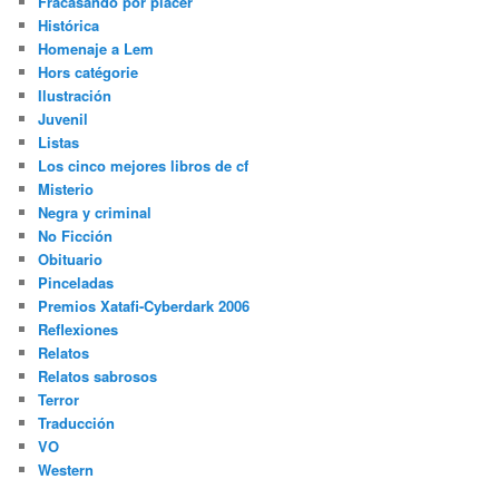
Fracasando por placer
Histórica
Homenaje a Lem
Hors catégorie
Ilustración
Juvenil
Listas
Los cinco mejores libros de cf
Misterio
Negra y criminal
No Ficción
Obituario
Pinceladas
Premios Xatafi-Cyberdark 2006
Reflexiones
Relatos
Relatos sabrosos
Terror
Traducción
VO
Western