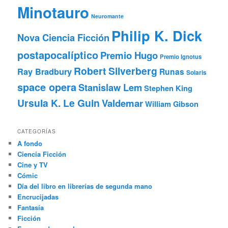
Minotauro
Neuromante
Philip K. Dick
Nova Ciencia Ficción
postapocalíptico
Premio Hugo
Premio Ignotus
Robert Silverberg
Ray Bradbury
Runas
Solaris
space opera
Stanislaw Lem
Stephen King
Ursula K. Le Guin
Valdemar
William Gibson
CATEGORÍAS
A fondo
Ciencia Ficción
Cine y TV
Cómic
Día del libro en librerías de segunda mano
Encrucijadas
Fantasía
Ficción