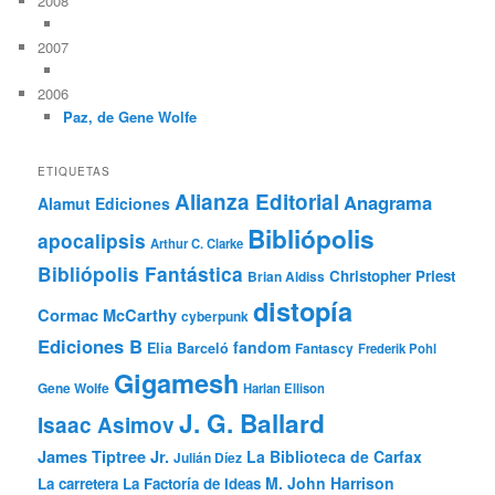
2008
2007
2006
Paz, de Gene Wolfe
ETIQUETAS
Alianza Editorial
Anagrama
Alamut Ediciones
Bibliópolis
apocalipsis
Arthur C. Clarke
Bibliópolis Fantástica
Christopher Priest
Brian Aldiss
distopía
Cormac McCarthy
cyberpunk
Ediciones B
fandom
Elia Barceló
Fantascy
Frederik Pohl
Gigamesh
Gene Wolfe
Harlan Ellison
J. G. Ballard
Isaac Asimov
James Tiptree Jr.
La Biblioteca de Carfax
Julián Díez
M. John Harrison
La carretera
La Factoría de Ideas