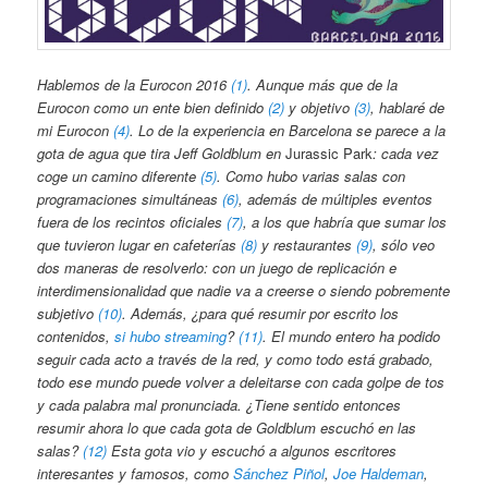
Hablemos de la Eurocon 2016
(1)
. Aunque más que de la
Eurocon como un ente bien definido
(2)
y objetivo
(3)
, hablaré de
mi Eurocon
(4)
. Lo de la experiencia en Barcelona se parece a la
gota de agua que tira Jeff Goldblum en
Jurassic Park
: cada vez
coge un camino diferente
(5)
. Como hubo varias salas con
programaciones simultáneas
(6)
, además de múltiples eventos
fuera de los recintos oficiales
(7)
, a los que habría que sumar los
que tuvieron lugar en cafeterías
(8)
y restaurantes
(9)
, sólo veo
dos maneras de resolverlo: con un juego de replicación e
interdimensionalidad que nadie va a creerse o siendo pobremente
subjetivo
(10)
. Además, ¿para qué resumir por escrito los
contenidos,
si hubo streaming
?
(11)
. El mundo entero ha podido
seguir cada acto a través de la red, y como todo está grabado,
todo ese mundo puede volver a deleitarse con cada golpe de tos
y cada palabra mal pronunciada. ¿Tiene sentido entonces
resumir ahora lo que cada gota de Goldblum escuchó en las
salas?
(12)
Esta gota vio y escuchó a algunos escritores
interesantes y famosos, como
Sánchez Piñol
,
Joe Haldeman
,