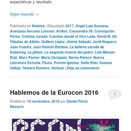
expectativas y resultado.
Sigue leyendo
→
Publicado en
Relatos
|
Etiquetado
2017
,
Ángel Luis Sucasas
,
Aranzazu Serrano Lorenzo
,
Artifex
,
Cassandra 38
,
Concepción
Perea
,
Cristina Jurado
,
Cuentos desde el Otro Lado
,
David B. Gil
,
Fábulas de Albión
,
Guillem López
,
Jimina Sabadú
,
Jordi Noguera
,
Juan Cuadra
,
Juan Ramón Biedma
,
La ballena varada de
Kabelvåg
,
La piñata
,
La segunda muerte del padre
,
Luis Manuel
Ruiz
,
Marc Pastor
,
María Zaragoza
,
Nerea Riesco
,
Nueva
Literatura Extraña
,
Paura
,
Premio Ignotus
,
Sofía Rhei
,
Susana
Vallejo
,
Tamara Romero
,
Verbum
|
Deja un comentario
Hablemos de la Eurocon 2016
1
Posted on
10 noviembre, 2016
por
Daniel Pérez
Navarro