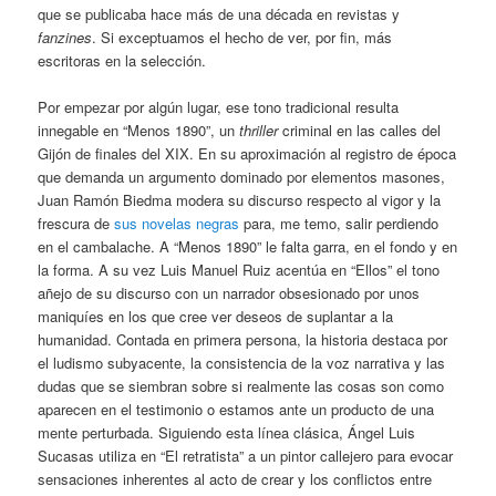
que se publicaba hace más de una década en revistas y
fanzines
. Si exceptuamos el hecho de ver, por fin, más
escritoras en la selección.
Por empezar por algún lugar, ese tono tradicional resulta
innegable en “Menos 1890”, un
thriller
criminal en las calles del
Gijón de finales del XIX. En su aproximación al registro de época
que demanda un argumento dominado por elementos masones,
Juan Ramón Biedma modera su discurso respecto al vigor y la
frescura de
sus novelas negras
para, me temo, salir perdiendo
en el cambalache. A “Menos 1890” le falta garra, en el fondo y en
la forma. A su vez Luis Manuel Ruiz acentúa en “Ellos” el tono
añejo de su discurso con un narrador obsesionado por unos
maniquíes en los que cree ver deseos de suplantar a la
humanidad. Contada en primera persona, la historia destaca por
el ludismo subyacente, la consistencia de la voz narrativa y las
dudas que se siembran sobre si realmente las cosas son como
aparecen en el testimonio o estamos ante un producto de una
mente perturbada. Siguiendo esta línea clásica, Ángel Luis
Sucasas utiliza en “El retratista” a un pintor callejero para evocar
sensaciones inherentes al acto de crear y los conflictos entre