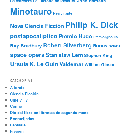
M. John Harrison
La carretera
La Factoría de Ideas
Minotauro
Neuromante
Philip K. Dick
Nova Ciencia Ficción
postapocalíptico
Premio Hugo
Premio Ignotus
Robert Silverberg
Ray Bradbury
Runas
Solaris
space opera
Stanislaw Lem
Stephen King
Ursula K. Le Guin
Valdemar
William Gibson
CATEGORÍAS
A fondo
Ciencia Ficción
Cine y TV
Cómic
Día del libro en librerías de segunda mano
Encrucijadas
Fantasía
Ficción