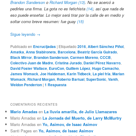
Brandon Sanderson
o
Richard Morgan
(13)
. No se acercó a
pedirles una firma. La gota no es fetichista
(14)
, así que nada de
eso puede enseñar. Lo mejor será tirar por la calle de en medio y
soltar como breve resumen: fue guay
(15)
Sigue leyendo
→
Publicado en
Encrucijadas
|
Etiquetado
2016
,
Albert Sánchez Piñol
,
Amatka
,
Anna Stabironets
,
Barcelona
,
Beatriz García Guirado
,
Black Mirror
,
Brandon Sanderson
,
Carmen Moreno
,
CCCB
,
Colectivo Juan de Madre
,
Cristina Jurado
,
Daniel Pérez Navarro
,
David Foster Wallace
,
EuroCon
,
Guillem López
,
Hugo Camacho
,
James Womack
,
Joe Haldeman
,
Karin Tidbeck
,
La piel fría
,
Marian
Womack
,
Richard Morgan
,
Roberto Bartual
,
SuperSonic
,
Vanth
,
Weldon Penderton
|
1
Respuesta
COMENTARIOS RECIENTES
Mario Amadas
en
La lluvia amarilla, de Julio Llamazares
Mario Amadas
en
La Jornada del Muerto, de Larry McMurtry
Mario Amadas
en
Yo, Asimov, de Isaac Asimov
Santi Pages
en
Yo, Asimov, de Isaac Asimov