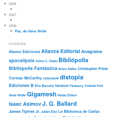
2008
2007
2006
Paz, de Gene Wolfe
ETIQUETAS
Alianza Editorial
Anagrama
Alamut Ediciones
Bibliópolis
apocalipsis
Arthur C. Clarke
Bibliópolis Fantástica
Christopher Priest
Brian Aldiss
distopía
Cormac McCarthy
cyberpunk
Ediciones B
fandom
Elia Barceló
Fantascy
Frederik Pohl
Gigamesh
Gene Wolfe
Harlan Ellison
J. G. Ballard
Isaac Asimov
James Tiptree Jr.
La Biblioteca de Carfax
Julián Díez