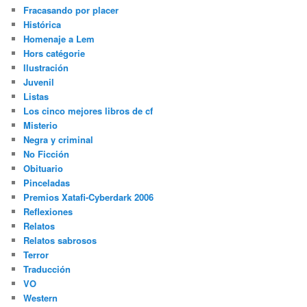
Fracasando por placer
Histórica
Homenaje a Lem
Hors catégorie
Ilustración
Juvenil
Listas
Los cinco mejores libros de cf
Misterio
Negra y criminal
No Ficción
Obituario
Pinceladas
Premios Xatafi-Cyberdark 2006
Reflexiones
Relatos
Relatos sabrosos
Terror
Traducción
VO
Western